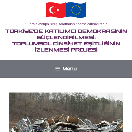
İçeriğe
atla
Bu proje Avrupa Birliği tarafından finanse edilmektedir.
TÜRKİYE'DE KATILIMCI DEMOKRASİNİN
GÜÇLENDİRİLMESİ:
TOPLUMSAL CİNSİYET EŞİTLİĞİNİN
İZLENMESİ PROJESİ
Menu