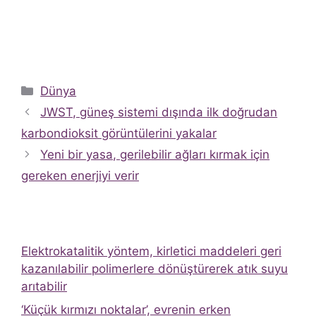
Kategoriler
Dünya
JWST, güneş sistemi dışında ilk doğrudan
karbondioksit görüntülerini yakalar
Yeni bir yasa, gerilebilir ağları kırmak için
gereken enerjiyi verir
Elektrokatalitik yöntem, kirletici maddeleri geri
kazanılabilir polimerlere dönüştürerek atık suyu
arıtabilir
‘Küçük kırmızı noktalar’, evrenin erken