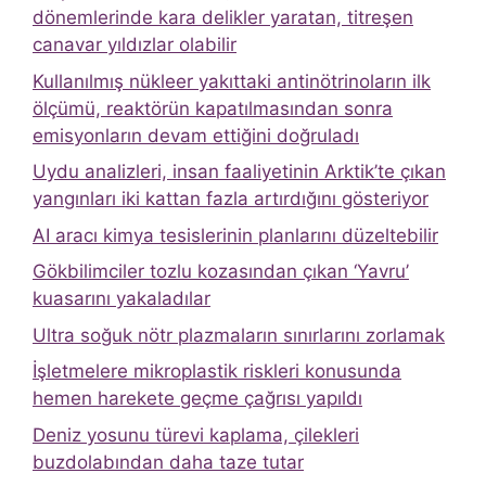
dönemlerinde kara delikler yaratan, titreşen
canavar yıldızlar olabilir
Kullanılmış nükleer yakıttaki antinötrinoların ilk
ölçümü, reaktörün kapatılmasından sonra
emisyonların devam ettiğini doğruladı
Uydu analizleri, insan faaliyetinin Arktik’te çıkan
yangınları iki kattan fazla artırdığını gösteriyor
AI aracı kimya tesislerinin planlarını düzeltebilir
Gökbilimciler tozlu kozasından çıkan ‘Yavru’
kuasarını yakaladılar
Ultra soğuk nötr plazmaların sınırlarını zorlamak
İşletmelere mikroplastik riskleri konusunda
hemen harekete geçme çağrısı yapıldı
Deniz yosunu türevi kaplama, çilekleri
buzdolabından daha taze tutar