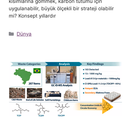
kısımlarına gömmek, karbon tutumu için
uygulanabilir, büyük ölçekli bir strateji olabilir
mi? Konsept yıllardır
Kategoriler
Dünya