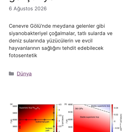
6 Ağustos 2026
Cenevre Gölü’nde meydana gelenler gibi
siyanobakteriyel çoğalmalar, tatlı sularda ve
deniz sularında yüzücülerin ve evcil
hayvanlarının sağlığını tehdit edebilecek
fotosentetik
Kategoriler
Dünya