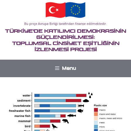
İçeriğe
atla
Bu proje Avrupa Birliği tarafından finanse edilmektedir.
TÜRKİYE'DE KATILIMCI DEMOKRASİNİN
GÜÇLENDİRİLMESİ:
TOPLUMSAL CİNSİYET EŞİTLİĞİNİN
İZLENMESİ PROJESİ
Menu