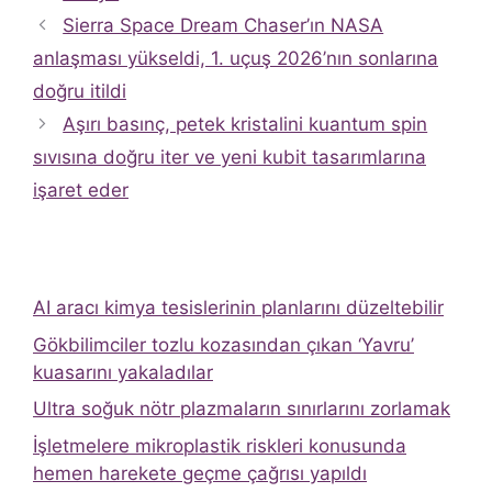
Sierra Space Dream Chaser’ın NASA
anlaşması yükseldi, 1. uçuş 2026’nın sonlarına
doğru itildi
Aşırı basınç, petek kristalini kuantum spin
sıvısına doğru iter ve yeni kubit tasarımlarına
işaret eder
AI aracı kimya tesislerinin planlarını düzeltebilir
Gökbilimciler tozlu kozasından çıkan ‘Yavru’
kuasarını yakaladılar
Ultra soğuk nötr plazmaların sınırlarını zorlamak
İşletmelere mikroplastik riskleri konusunda
hemen harekete geçme çağrısı yapıldı