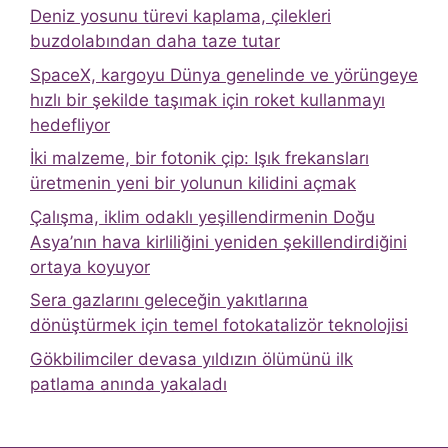
Deniz yosunu türevi kaplama, çilekleri
buzdolabından daha taze tutar
SpaceX, kargoyu Dünya genelinde ve yörüngeye
hızlı bir şekilde taşımak için roket kullanmayı
hedefliyor
İki malzeme, bir fotonik çip: Işık frekansları
üretmenin yeni bir yolunun kilidini açmak
Çalışma, iklim odaklı yeşillendirmenin Doğu
Asya’nın hava kirliliğini yeniden şekillendirdiğini
ortaya koyuyor
Sera gazlarını geleceğin yakıtlarına
dönüştürmek için temel fotokatalizör teknolojisi
Gökbilimciler devasa yıldızın ölümünü ilk
patlama anında yakaladı