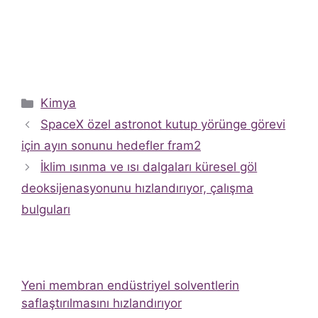
Kategoriler
Kimya
SpaceX özel astronot kutup yörünge görevi
için ayın sonunu hedefler fram2
İklim ısınma ve ısı dalgaları küresel göl
deoksijenasyonunu hızlandırıyor, çalışma
bulguları
Yeni membran endüstriyel solventlerin
saflaştırılmasını hızlandırıyor