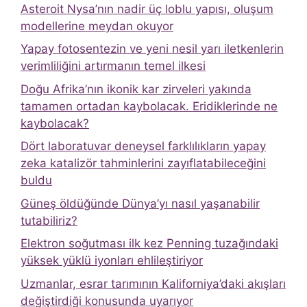
Asteroit Nysa’nın nadir üç loblu yapısı, oluşum
modellerine meydan okuyor
Yapay fotosentezin ve yeni nesil yarı iletkenlerin
verimliliğini artırmanın temel ilkesi
Doğu Afrika’nın ikonik kar zirveleri yakında
tamamen ortadan kaybolacak. Eridiklerinde ne
kaybolacak?
Dört laboratuvar deneysel farklılıkların yapay
zeka katalizör tahminlerini zayıflatabileceğini
buldu
Güneş öldüğünde Dünya’yı nasıl yaşanabilir
tutabiliriz?
Elektron soğutması ilk kez Penning tuzağındaki
yüksek yüklü iyonları ehlileştiriyor
Uzmanlar, esrar tarımının Kaliforniya’daki akışları
değiştirdiği konusunda uyarıyor