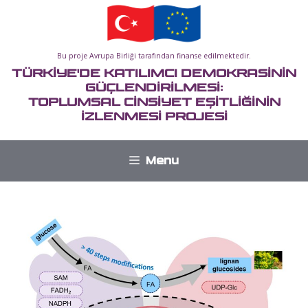
İçeriğe
atla
Bu proje Avrupa Birliği tarafından finanse edilmektedir.
TÜRKİYE'DE KATILIMCI DEMOKRASİNİN
GÜÇLENDİRİLMESİ:
TOPLUMSAL CİNSİYET EŞİTLİĞİNİN
İZLENMESİ PROJESİ
Menu