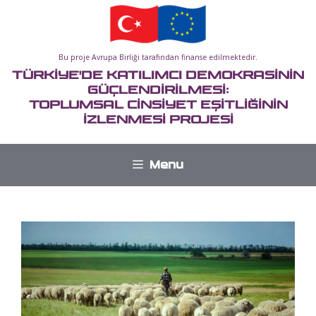
İçeriğe
atla
Bu proje Avrupa Birliği tarafından finanse edilmektedir.
TÜRKİYE'DE KATILIMCI DEMOKRASİNİN
GÜÇLENDİRİLMESİ:
TOPLUMSAL CİNSİYET EŞİTLİĞİNİN
İZLENMESİ PROJESİ
Menu