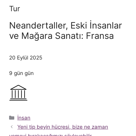
Tur
Neandertaller, Eski İnsanlar
ve Mağara Sanatı: Fransa
20 Eylül 2025
9 gün gün
Kategoriler
İnsan
Yeni tip beyin hücresi, bize ne zaman
yemeyi bırakacağımızı söyleyebilir