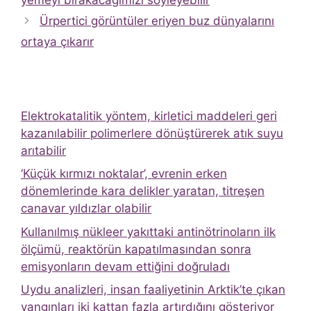
Ürpertici görüntüler eriyen buz dünyalarını
ortaya çıkarır
Elektrokatalitik yöntem, kirletici maddeleri geri
kazanılabilir polimerlere dönüştürerek atık suyu
arıtabilir
‘Küçük kırmızı noktalar’, evrenin erken
dönemlerinde kara delikler yaratan, titreşen
canavar yıldızlar olabilir
Kullanılmış nükleer yakıttaki antinötrinoların ilk
ölçümü, reaktörün kapatılmasından sonra
emisyonların devam ettiğini doğruladı
Uydu analizleri, insan faaliyetinin Arktik’te çıkan
yangınları iki kattan fazla artırdığını gösteriyor