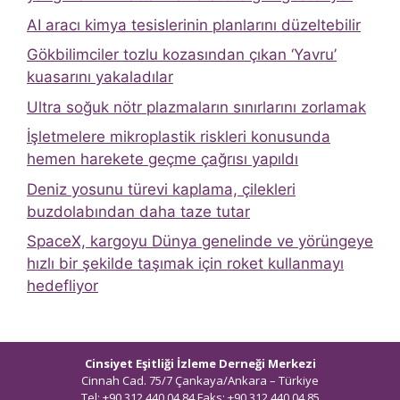
AI aracı kimya tesislerinin planlarını düzeltebilir
Gökbilimciler tozlu kozasından çıkan ‘Yavru’
kuasarını yakaladılar
Ultra soğuk nötr plazmaların sınırlarını zorlamak
İşletmelere mikroplastik riskleri konusunda
hemen harekete geçme çağrısı yapıldı
Deniz yosunu türevi kaplama, çilekleri
buzdolabından daha taze tutar
SpaceX, kargoyu Dünya genelinde ve yörüngeye
hızlı bir şekilde taşımak için roket kullanmayı
hedefliyor
Cinsiyet Eşitliği İzleme Derneği Merkezi
Cinnah Cad. 75/7 Çankaya/Ankara – Türkiye
Tel: +90 312 440 04 84 Faks: +90 312 440 04 85