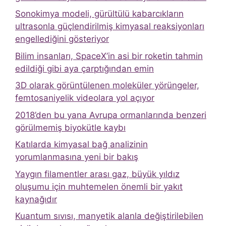
Sonokimya modeli, gürültülü kabarcıkların
ultrasonla güçlendirilmiş kimyasal reaksiyonları
engellediğini gösteriyor
Bilim insanları, SpaceX’in asi bir roketin tahmin
edildiği gibi aya çarptığından emin
3D olarak görüntülenen moleküler yörüngeler,
femtosaniyelik videolara yol açıyor
2018’den bu yana Avrupa ormanlarında benzeri
görülmemiş biyokütle kaybı
Katılarda kimyasal bağ analizinin
yorumlanmasına yeni bir bakış
Yaygın filamentler arası gaz, büyük yıldız
oluşumu için muhtemelen önemli bir yakıt
kaynağıdır
Kuantum sıvısı, manyetik alanla değiştirilebilen