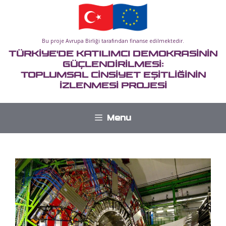
İçeriğe
atla
Bu proje Avrupa Birliği tarafından finanse edilmektedir.
TÜRKİYE'DE KATILIMCI DEMOKRASİNİN
GÜÇLENDİRİLMESİ:
TOPLUMSAL CİNSİYET EŞİTLİĞİNİN
İZLENMESİ PROJESİ
Menu