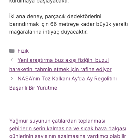
kurulmaya başlayacaktı.
İki ana deney, parçacık dedektörlerini
barındırmak için 66 metreye kadar büyük yeraltı
mağaralarına ihtiyaç duyacaktır.
Kategoriler
Fizik
Yeni araştırma buz akışı fiziğini buzul
hareketini tahmin etmek için rafine ediyor
NASA’nın Toz Kalkanı Ay’da Ay Regolitını
Başarılı Bir Yürütme
Yağmur suyunun çatılardan toplanması
şehirlerin serin kalmasına ve sıcak hava dalgası
günlerinin sayısının azalmasına yardımcı olabilir