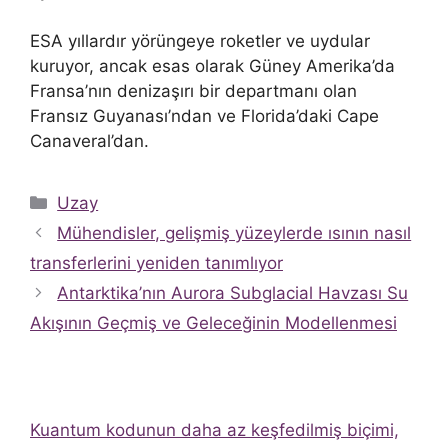
ESA yıllardır yörüngeye roketler ve uydular
kuruyor, ancak esas olarak Güney Amerika’da
Fransa’nın denizaşırı bir departmanı olan
Fransız Guyanası’ndan ve Florida’daki Cape
Canaveral’dan.
Kategoriler
Uzay
Mühendisler, gelişmiş yüzeylerde ısının nasıl
transferlerini yeniden tanımlıyor
Antarktika’nın Aurora Subglacial Havzası Su
Akışının Geçmiş ve Geleceğinin Modellenmesi
Kuantum kodunun daha az keşfedilmiş biçimi,