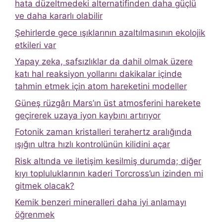
hata düzeltmedeki alternatifinden daha güçlü
ve daha kararlı olabilir
Şehirlerde gece ışıklarının azaltılmasının ekolojik
etkileri var
Yapay zeka, safsızlıklar da dahil olmak üzere
katı hal reaksiyon yollarını dakikalar içinde
tahmin etmek için atom hareketini modeller
Güneş rüzgârı Mars’ın üst atmosferini harekete
geçirerek uzaya iyon kaybını artırıyor
Fotonik zaman kristalleri terahertz aralığında
ışığın ultra hızlı kontrolünün kilidini açar
Risk altında ve iletişim kesilmiş durumda; diğer
kıyı topluluklarının kaderi Torcross’un izinden mi
gitmek olacak?
Kemik benzeri mineralleri daha iyi anlamayı
öğrenmek