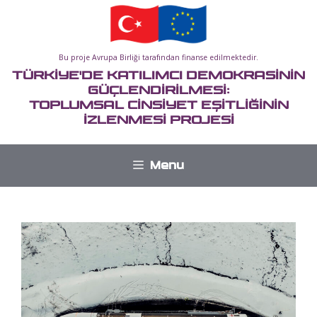
İçeriğe
atla
Bu proje Avrupa Birliği tarafından finanse edilmektedir.
TÜRKİYE'DE KATILIMCI DEMOKRASİNİN
GÜÇLENDİRİLMESİ:
TOPLUMSAL CİNSİYET EŞİTLİĞİNİN
İZLENMESİ PROJESİ
Menu