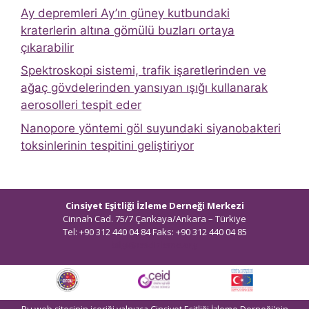
Ay depremleri Ay’ın güney kutbundaki
kraterlerin altına gömülü buzları ortaya
çıkarabilir
Spektroskopi sistemi, trafik işaretlerinden ve
ağaç gövdelerinden yansıyan ışığı kullanarak
aerosolleri tespit eder
Nanopore yöntemi göl suyundaki siyanobakteri
toksinlerinin tespitini geliştiriyor
Cinsiyet Eşitliği İzleme Derneği Merkezi
Cinnah Cad. 75/7 Çankaya/Ankara – Türkiye
Tel: +90 312 440 04 84 Faks: +90 312 440 04 85
bilgi@ceidizleme.org