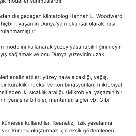
ık modeller sunmuşlardır.
si’nden dış gezegen klimatolog Hannah L. Woodward
 hiçbiri, yaşamın Dünya’ya mekansal olarak nasıl
rulanmamıştır.”
im modelini kullanarak yüzey yaşanabilirliğini neyin
layış sağlamak ve onu Dünya yüzeyinin uzak
leri analiz ettiler: yüzey hava sıcaklığı, yağış,
ir kuraklık indeksi ve kombinasyonları, mikrobiyal
il eden iki sıcaklık aralığı. (Mikrobiyal yaşamın bir
 yanı sıra bitkiler, mantarlar, algler vb. Gibi
kümesini kullandılar. Reanaliz, fizik yasalarına
n veri kümesi oluşturmak için eksik gözlemlenen