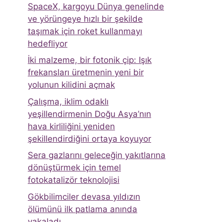
SpaceX, kargoyu Dünya genelinde
ve yörüngeye hızlı bir şekilde
taşımak için roket kullanmayı
hedefliyor
İki malzeme, bir fotonik çip: Işık
frekansları üretmenin yeni bir
yolunun kilidini açmak
Çalışma, iklim odaklı
yeşillendirmenin Doğu Asya’nın
hava kirliliğini yeniden
şekillendirdiğini ortaya koyuyor
Sera gazlarını geleceğin yakıtlarına
dönüştürmek için temel
fotokatalizör teknolojisi
Gökbilimciler devasa yıldızın
ölümünü ilk patlama anında
yakaladı