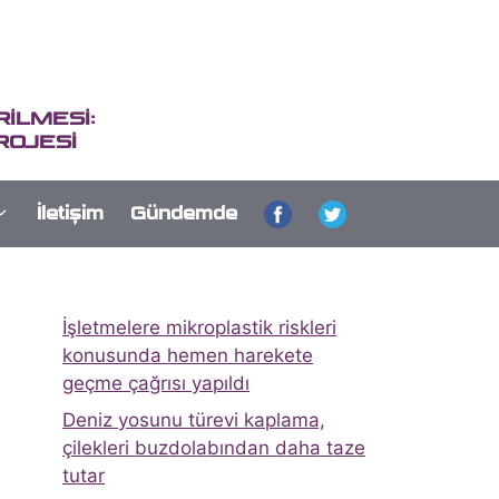
İLMESİ:
ROJESİ
İletişim
Gündemde
İşletmelere mikroplastik riskleri
konusunda hemen harekete
geçme çağrısı yapıldı
Deniz yosunu türevi kaplama,
çilekleri buzdolabından daha taze
tutar