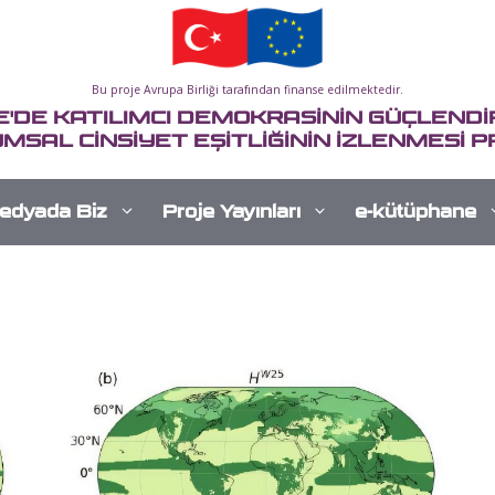
Bu proje Avrupa Birliği tarafından finanse edilmektedir.
E'DE KATILIMCI DEMOKRASİNİN GÜÇLENDİR
MSAL CİNSİYET EŞİTLİĞİNİN İZLENMESİ P
edyada Biz
Proje Yayınları
e-kütüphane