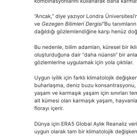
kombinasyonlarını kullanarak daha karmaş
“Ancak,” diye yazıyor Londra Üniversite
ve
Gezegen Bilimleri Dergisi
“Bu tanımların
dağıldığı gözlemlendiğine karşı henüz doğ
Bu nedenle, bilim adamları, küresel bir ikl
oluşturduğuna dair “daha nüanslı” bir an
gözlemlerine uygulamak için yola çıktılar.
Uygun iyilik için farklı klimatolojik değişken
buharlaşma, deniz buzu konsantrasyonu, b
yaşam ve karmaşık yaşam için sınırları tems
alt kümesi olan karmaşık yaşam, hayvanların
florayı içerir.
Dünya için ERA5 Global Aylık Reanaliz veri 
uygun olarak tam bir klimatolojik değişke