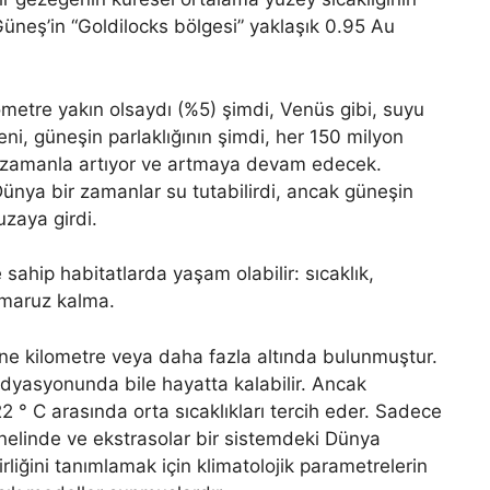
 Güneş’in “Goldilocks bölgesi” yaklaşık 0.95 Au
metre yakın olsaydı (%5) şimdi, Venüs gibi, suyu
i, güneşin parlaklığının şimdi, her 150 milyon
er zamanla artıyor ve artmaya devam edecek.
ya bir zamanlar su tutabilirdi, ancak güneşin
uzaya girdi.
 sahip habitatlarda yaşam olabilir: sıcaklık,
 maruz kalma.
ne kilometre veya daha fazla altında bulunmuştur.
yasyonunda bile hayatta kalabilir. Ancak
22 ° C arasında orta sıcaklıkları tercih eder. Sadece
elinde ve ekstrasolar bir sistemdeki Dünya
rliğini tanımlamak için klimatolojik parametrelerin