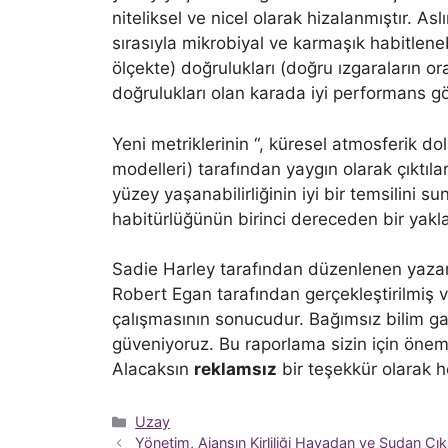
niteliksel ve nicel olarak hizalanmıştır. Asl
sırasıyla mikrobiyal ve karmaşık habitlenebi
ölçekte) doğrulukları (doğru ızgaraların ora
doğrulukları olan karada iyi performans gö
Yeni metriklerinin “, küresel atmosferik 
modelleri) tarafından yaygın olarak çıktı
yüzey yaşanabilirliğinin iyi bir temsilini 
habitürlüğünün birinci dereceden bir yakla
Sadie Harley tarafından düzenlenen yazar 
Robert Egan tarafından gerçekleştirilmiş 
çalışmasının sonucudur. Bağımsız bilim gaze
güveniyoruz. Bu raporlama sizin için önemli
Alacaksın
reklamsız
bir teşekkür olarak 
Kategoriler
Uzay
Yönetim, Ajansın Kirliliği Havadan ve Sudan Çı