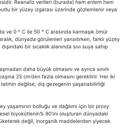
lmesidir. Reanaliz verileri (burada) hem enlem hem
oyutlu bir yüzey ızgarası üzerinde gözlemlenir veya
nda ve 0 ° C ile 50 ° C arasında karmaşık ömür
aralık, dünyada görülenleri yansıtırken, farklı yüzey
dışındaki bir sıcaklık alanında sıvı suya sahip
aşmadan daha büyük olmasını ve ayrıca sınırlı
aşına 25 cm’den fazla olmasını gerektirir. Her iki
 tatmin değilse, dış gezegenin yaşanabilirliği
y yaşamının bolluğu ve dağılımı için bir proxy
üresel biyokütlenin% 80’ini oluşturan dünyadaki
tüketerek değil, inorganik maddelerden yiyecek