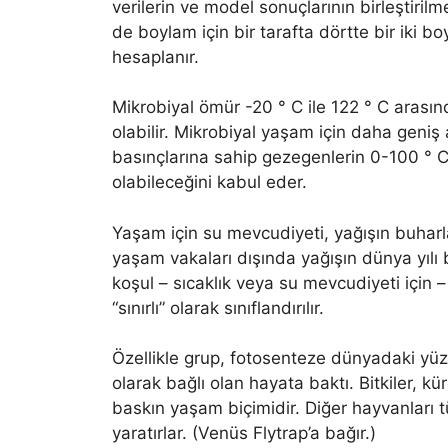
verilerin ve model sonuçlarının birleştiri
de boylam için bir tarafta dörtte bir iki b
hesaplanır.
Mikrobiyal ömür -20 ° C ile 122 ° C arası
olabilir. Mikrobiyal yaşam için daha geniş 
basınçlarına sahip gezegenlerin 0-100 ° C 
olabileceğini kabul eder.
Yaşam için su mevcudiyeti, yağışın buharl
yaşam vakaları dışında yağışın dünya yılı b
koşul – sıcaklık veya su mevcudiyeti için –
“sınırlı” olarak sınıflandırılır.
Özellikle grup, fotosenteze dünyadaki yüze
olarak bağlı olan hayata baktı. Bitkiler, k
baskın yaşam biçimidir. Diğer hayvanları 
yaratırlar. (Venüs Flytrap’a bağır.)