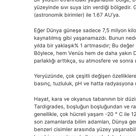
yüzeyinde sıvı suya izin verdiği bölgedir.
(astronomik birimler) ile 1.67 AU’ya.
Eğer Dünya güneşe sadece 7,5 milyon kilo
kaynatılmış gibi yaşanamazdı. Bunun neden
yılda bir yaklaşık% 1 artmasıdır; Bu değ
Böylece, hem Venüs hem de daha yakın Dün
parlaklığı arttıkça, su atmosfere ve sonra 
Yeryüzünde, çok çeşitli değişen özelliklere
basınç, tuzluluk, pH ve hatta radyasyona
Hayat, kara ve okyanus tabanının bir düzi
Tardigrades, boşluğun boşluğundan ve rad
genellikle, çok hücreli yaşam -20 ° C ile 1
son zamanlarda bilim adamları, Dünya gen
benzeri cisimler arasında yüzey yaşanabili