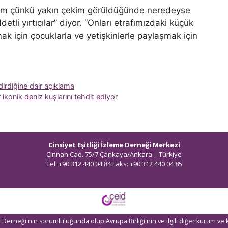
orum çünkü yakın çekim görüldüğünde neredeyse
etli yırtıcılar” diyor. “Onları etrafımızdaki küçük
ak için çocuklarla ve yetişkinlerle paylaşmak için
endirdiğine dair açıklama
 ikonik deniz kuşlarını tehdit ediyor
Cinsiyet Eşitliği İzleme Derneği Merkezi
Cinnah Cad. 75/7 Çankaya/Ankara – Türkiye
Tel: +90 312 440 04 84 Faks: +90 312 440 04 85
bilgi@ceidizleme.org
eme Derneği'nin sorumluluğunda olup Avrupa Birliği'nin ve ilgili diğer kurum ve 