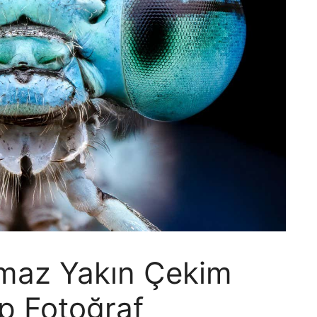
lmaz Yakın Çekim
p Fotoğraf