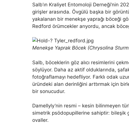
Salb’ın Kraliyet Entomoloji Derneği’nin 
girişler arasında. Övgülü başka bir görünt
yakalanan bir menekşe yaprağı böceği gös
Redford örümcekler arıyordu, ancak böceği
Menekşe Yaprak Böcek (Chrysolina Sturm
Salb, böceklerin göz alıcı resimlerini çekm
söylüyor. Daha az aktif olduklarında, şafa
fotoğraflamayı hedefliyor. Farklı odak uzun
üründeki alan derinliğini arttırmak için bir
bir sonucudur.
Damellyly’nin resmi – kesin bilinmeyen türl
simetrik psödopupillerine sahiptir: bileşi
ovaller.