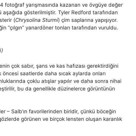
2024 fotoğraf yarışmasında kazanan ve övgüye değer
ü aşağıda gösterilmiştir. Tyler Redford tarafından
terir (
Chrysolina Sturmi
) çim saplarına yapışıyor.
n “çılgın” yanardöner tonları tarafından vuruldu.
i)
enin çok sabır, şans ve kas hafızası gerektirdiğini
k öncesi saatlerde daha sıcak aylarda onları
luklarında çoklu atışlar yapılır ve daha sonra nihai
leştirilir, bu da genellikle düzinelerce görüntünün
er – Salb’ın favorilerinden biridir, çünkü böceğin
k gözlerde görünen ve birçok lensten oluşan karanlık