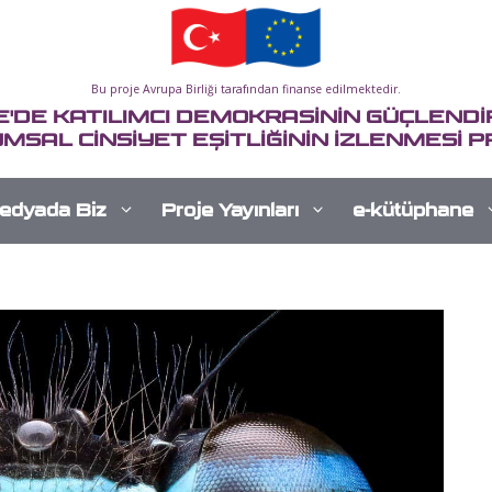
Bu proje Avrupa Birliği tarafından finanse edilmektedir.
E'DE KATILIMCI DEMOKRASİNİN GÜÇLENDİR
MSAL CİNSİYET EŞİTLİĞİNİN İZLENMESİ P
edyada Biz
Proje Yayınları
e-kütüphane