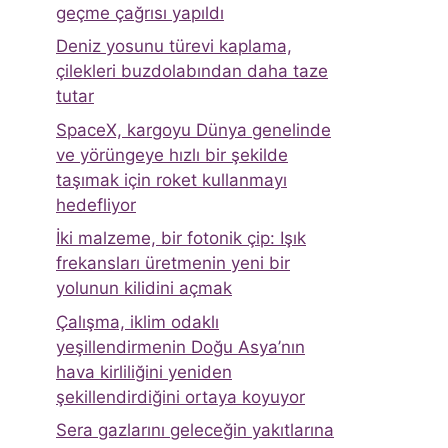
geçme çağrısı yapıldı
Deniz yosunu türevi kaplama,
çilekleri buzdolabından daha taze
tutar
SpaceX, kargoyu Dünya genelinde
ve yörüngeye hızlı bir şekilde
taşımak için roket kullanmayı
hedefliyor
İki malzeme, bir fotonik çip: Işık
frekansları üretmenin yeni bir
yolunun kilidini açmak
Çalışma, iklim odaklı
yeşillendirmenin Doğu Asya’nın
hava kirliliğini yeniden
şekillendirdiğini ortaya koyuyor
Sera gazlarını geleceğin yakıtlarına