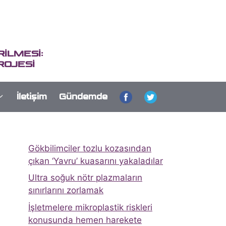
İLMESİ:
ROJESİ
İletişim
Gündemde
Gökbilimciler tozlu kozasından
çıkan ‘Yavru’ kuasarını yakaladılar
Ultra soğuk nötr plazmaların
sınırlarını zorlamak
İşletmelere mikroplastik riskleri
konusunda hemen harekete