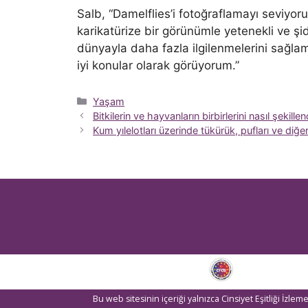
Salb, “Damelflies’i fotoğraflamayı seviy
karikatürize bir görünümle yetenekli ve şidd
dünyayla daha fazla ilgilenmelerini sağlam
iyi konular olarak görüyorum.”
Kategoriler
Yaşam
Bitkilerin ve hayvanların birbirlerini nasıl şekill
Kum yılelotları üzerinde tükürük, pufları ve diğer
Bu web sitesinin içeriği yalnızca Cinsiyet Eşitliği İzl