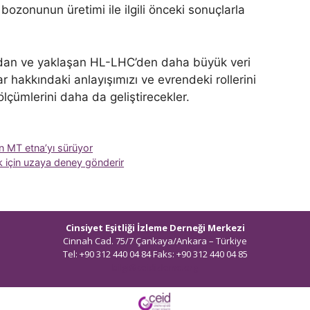
 bozonunun üretimi ile ilgili önceki sonuçlarla
ndan ve yaklaşan HL-LHC’den daha büyük veri
ar hakkındaki anlayışımızı ve evrendeki rollerini
çümlerini daha da geliştirecekler.
için MT etna’yı sürüyor
ek için uzaya deney gönderir
Cinsiyet Eşitliği İzleme Derneği Merkezi
Cinnah Cad. 75/7 Çankaya/Ankara – Türkiye
Tel: +90 312 440 04 84 Faks: +90 312 440 04 85
bilgi@ceidizleme.org