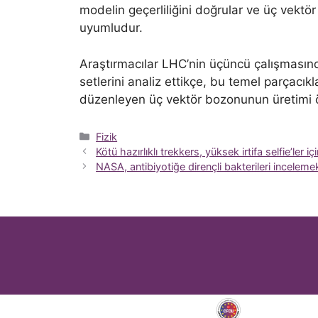
modelin geçerliliğini doğrular ve üç vektör
uyumludur.
Araştırmacılar LHC’nin üçüncü çalışması
setlerini analiz ettikçe, bu temel parçacıkl
düzenleyen üç vektör bozonunun üretimi öl
Kategoriler
Fizik
Kötü hazırlıklı trekkers, yüksek irtifa selfie’ler 
NASA, antibiyotiğe dirençli bakterileri incelem