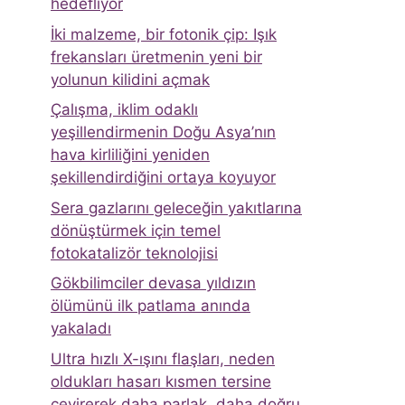
hedefliyor
İki malzeme, bir fotonik çip: Işık
frekansları üretmenin yeni bir
yolunun kilidini açmak
Çalışma, iklim odaklı
yeşillendirmenin Doğu Asya’nın
hava kirliliğini yeniden
şekillendirdiğini ortaya koyuyor
Sera gazlarını geleceğin yakıtlarına
dönüştürmek için temel
fotokatalizör teknolojisi
Gökbilimciler devasa yıldızın
ölümünü ilk patlama anında
yakaladı
Ultra hızlı X-ışını flaşları, neden
oldukları hasarı kısmen tersine
çevirerek daha parlak, daha doğru