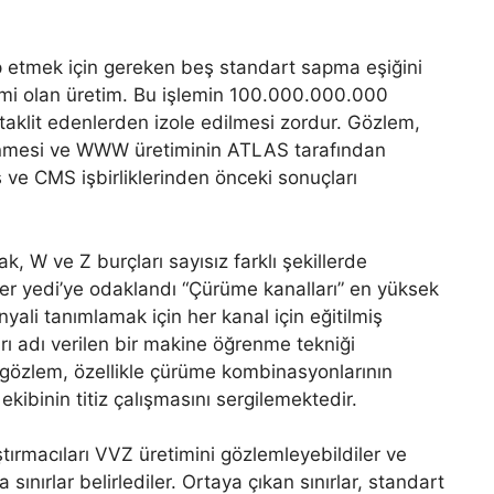
p etmek için gereken beş standart sapma eşiğini
emi olan üretim. Bu işlemin 100.000.000.000
 taklit edenlerden izole edilmesi zordur. Gözlem,
nmesi ve WWW üretiminin ATLAS tarafından
ve CMS işbirliklerinden önceki sonuçları
ak, W ve Z burçları sayısız farklı şekillerde
iler yedi’ye odaklandı “Çürüme kanalları” en yüksek
inyali tanımlamak için her kanal için eğitilmiş
arı adı verilen bir makine öğrenme tekniği
lı gözlem, özellikle çürüme kombinasyonlarının
ekibinin titiz çalışmasını sergilemektedir.
ştırmacıları VVZ üretimini gözlemleyebildiler ve
sınırlar belirlediler. Ortaya çıkan sınırlar, standart