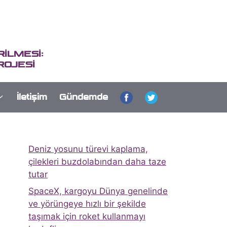
İLMESİ:
ROJESİ
İletişim
Gündemde
Deniz yosunu türevi kaplama,
çilekleri buzdolabından daha taze
tutar
SpaceX, kargoyu Dünya genelinde
ve yörüngeye hızlı bir şekilde
taşımak için roket kullanmayı