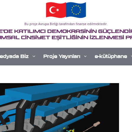
Bu proje Avrupa Birliği tarafından finanse edilmektedir.
E'DE KATILIMCI DEMOKRASİNİN GÜÇLENDİR
MSAL CİNSİYET EŞİTLİĞİNİN İZLENMESİ P
edyada Biz
Proje Yayınları
e-kütüphane