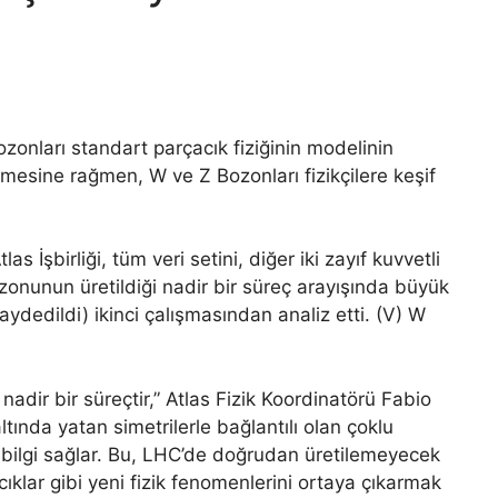
bozonları standart parçacık fiziğinin modelinin
ilmesine rağmen, W ve Z Bozonları fizikçilere keşif
as İşbirliği, tüm veri setini, diğer iki zayıf kuvvetli
zonunun üretildiği nadir bir süreç arayışında büyük
aydedildi) ikinci çalışmasından analiz etti. (V) W
dir bir süreçtir,” Atlas Fizik Koordinatörü Fabio
tında yatan simetrilerle bağlantılı olan çoklu
 bilgi sağlar. Bu, LHC’de doğrudan üretilemeyecek
ıklar gibi yeni fizik fenomenlerini ortaya çıkarmak