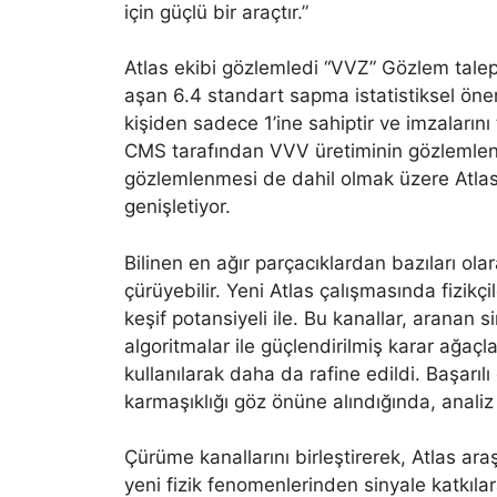
için güçlü bir araçtır.”
Atlas ekibi gözlemledi “VVZ” Gözlem tale
aşan 6.4 standart sapma istatistiksel ön
kişiden sadece 1’ine sahiptir ve imzalarını
CMS tarafından VVV üretiminin gözlemle
gözlemlenmesi de dahil olmak üzere Atlas 
genişletiyor.
Bilinen en ağır parçacıklardan bazıları olar
çürüyebilir. Yeni Atlas çalışmasında fizikç
keşif potansiyeli ile. Bu kanallar, aranan s
algoritmalar ile güçlendirilmiş karar ağaçl
kullanılarak daha da rafine edildi. Başarı
karmaşıklığı göz önüne alındığında, analiz 
Çürüme kanallarını birleştirerek, Atlas ara
yeni fizik fenomenlerinden sinyale katkılara 