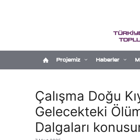
İçeriğe
atla
TÜRKİY
TOPLU
Projemiz
Haberler
M
Çalışma Doğu Kıy
Gelecekteki Ölüm
Dalgaları konusu