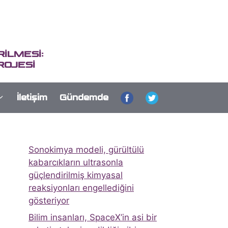
İLMESİ:
ROJESİ
İletişim
Gündemde
Sonokimya modeli, gürültülü
kabarcıkların ultrasonla
güçlendirilmiş kimyasal
reaksiyonları engellediğini
gösteriyor
Bilim insanları, SpaceX’in asi bir