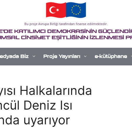
Bu proje Avrupa Birliği tarafından finanse edilmektedir.
E'DE KATILIMCI DEMOKRASİNİN GÜÇLENDİR
MSAL CİNSİYET EŞİTLİĞİNİN İZLENMESİ P
edyada Biz
Proje Yayınları
e-kütüphane
ısı Halkalarında
cül Deniz Isı
nda uyarıyor