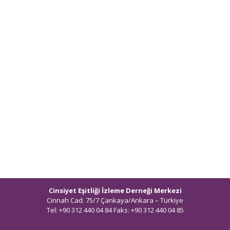
Cinsiyet Eşitliği İzleme Derneği Merkezi
Cinnah Cad. 75/7 Çankaya/Ankara – Türkiye
Tel: +90 312 440 04 84 Faks: +90 312 440 04 85
bilgi@ceidizleme.org