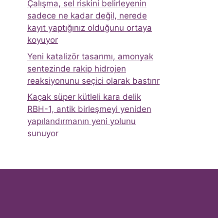
Çalışma, sel riskini belirleyenin
sadece ne kadar değil, nerede
kayıt yaptığınız olduğunu ortaya
koyuyor
Yeni katalizör tasarımı, amonyak
sentezinde rakip hidrojen
reaksiyonunu seçici olarak bastırır
Kaçak süper kütleli kara delik
RBH-1, antik birleşmeyi yeniden
yapılandırmanın yeni yolunu
sunuyor