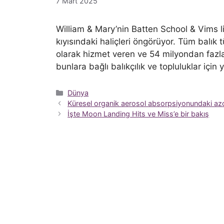
7 Mart 2025
William & Mary’nin Batten School & Vims li
kıyısındaki haliçleri öngörüyor. Tüm balık t
olarak hizmet veren ve 54 milyondan fazla 
bunlara bağlı balıkçılık ve topluluklar için y
Kategoriler
Dünya
Küresel organik aerosol absorpsiyonundaki azot
İşte Moon Landing Hits ve Miss’e bir bakış