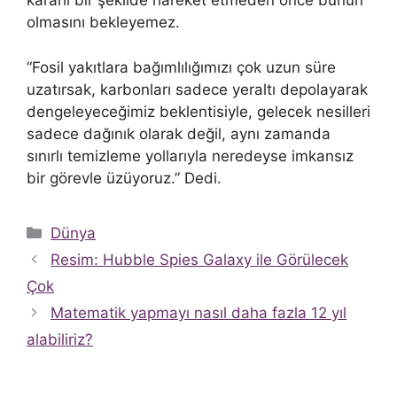
kararlı bir şekilde hareket etmeden önce bunun
olmasını bekleyemez.
“Fosil yakıtlara bağımlılığımızı çok uzun süre
uzatırsak, karbonları sadece yeraltı depolayarak
dengeleyeceğimiz beklentisiyle, gelecek nesilleri
sadece dağınık olarak değil, aynı zamanda
sınırlı temizleme yollarıyla neredeyse imkansız
bir görevle üzüyoruz.” Dedi.
Kategoriler
Dünya
Resim: Hubble Spies Galaxy ile Görülecek
Çok
Matematik yapmayı nasıl daha fazla 12 yıl
alabiliriz?