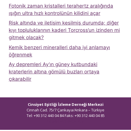
Fotonik zaman kristalleri terahertz aralığında
ışığın ultra hızlı kontrolünün kilidini açar
Risk altında ve iletişim kesilmiş durumda; diğer
kıyı topluluklarının kaderi Torcross’un izinden mi
gitmek olacak?
Kemik benzeri mineralleri daha iyi anlamayı
öğrenmek
Ay depremleri Ay’ın güney kutbundaki
kraterlerin altına gömülü buzları ortaya
çıkarabilir
Cinsiyet Eşitliği İzleme Derneği Merkezi
Cinnah Cad. 75/7 Çankaya/Ankara – Türkiye
Tel: +90 312 440 04 84 Faks: +90 312 440 04 85
bilgi@ceidizleme.org