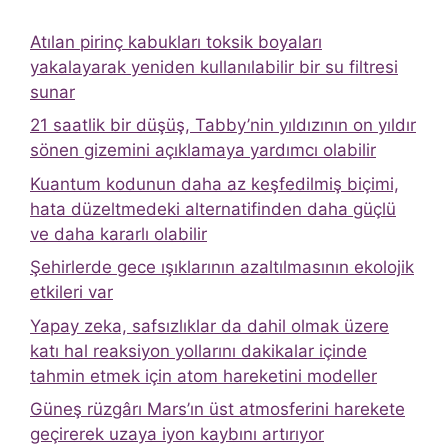
Atılan pirinç kabukları toksik boyaları
yakalayarak yeniden kullanılabilir bir su filtresi
sunar
21 saatlik bir düşüş, Tabby’nin yıldızının on yıldır
sönen gizemini açıklamaya yardımcı olabilir
Kuantum kodunun daha az keşfedilmiş biçimi,
hata düzeltmedeki alternatifinden daha güçlü
ve daha kararlı olabilir
Şehirlerde gece ışıklarının azaltılmasının ekolojik
etkileri var
Yapay zeka, safsızlıklar da dahil olmak üzere
katı hal reaksiyon yollarını dakikalar içinde
tahmin etmek için atom hareketini modeller
Güneş rüzgârı Mars’ın üst atmosferini harekete
geçirerek uzaya iyon kaybını artırıyor