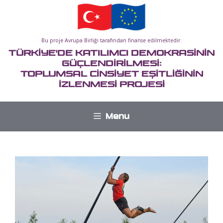
İçeriğe
atla
Bu proje Avrupa Birliği tarafından finanse edilmektedir.
TÜRKİYE'DE KATILIMCI DEMOKRASİNİN
GÜÇLENDİRİLMESİ:
TOPLUMSAL CİNSİYET EŞİTLİĞİNİN
İZLENMESİ PROJESİ
Menu