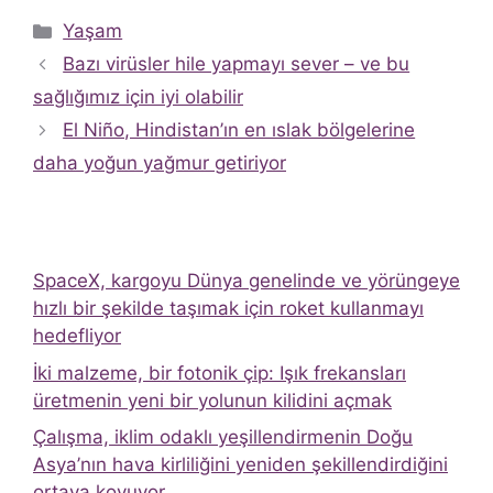
Kategoriler
Yaşam
Bazı virüsler hile yapmayı sever – ve bu
sağlığımız için iyi olabilir
El Niño, Hindistan’ın en ıslak bölgelerine
daha yoğun yağmur getiriyor
SpaceX, kargoyu Dünya genelinde ve yörüngeye
hızlı bir şekilde taşımak için roket kullanmayı
hedefliyor
İki malzeme, bir fotonik çip: Işık frekansları
üretmenin yeni bir yolunun kilidini açmak
Çalışma, iklim odaklı yeşillendirmenin Doğu
Asya’nın hava kirliliğini yeniden şekillendirdiğini
ortaya koyuyor