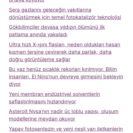
Sera gazlarını geleceğin yakıtlarına
dönüştürmek için temel fotokatalizör teknolojisi
Gökbilimciler devasa yıldızın ölümünü ilk
patlama anında yakaladı
Ultra hızlı X-ışını flaşları, neden oldukları hasarı
kısmen tersine çevirerek daha parlak, daha
doğru görüntüleme sağlar
Bu yaz henüz sıcaklık rekorları kırılmıyor. Bilim
insanları, El Nino’nun devreye girmesini bekleyin
diyor
Yeni membran endüstriyel solventlerin
saflaştırılmasını hızlandırıyor
Asteroit Nysa’nın nadir üç loblu yapısı, oluşum
modellerine meydan okuyor
Yapay fotosentezin ve yeni nesil yarı iletkenlerin