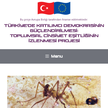
İçeriğe
atla
Bu proje Avrupa Birliği tarafından finanse edilmektedir.
TÜRKİYE'DE KATILIMCI DEMOKRASİNİN
GÜÇLENDİRİLMESİ:
TOPLUMSAL CİNSİYET EŞİTLİĞİNİN
İZLENMESİ PROJESİ
Menu