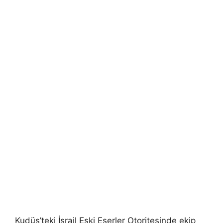
Kudüs’teki İsrail Eski Eserler Otoritesinde ekip