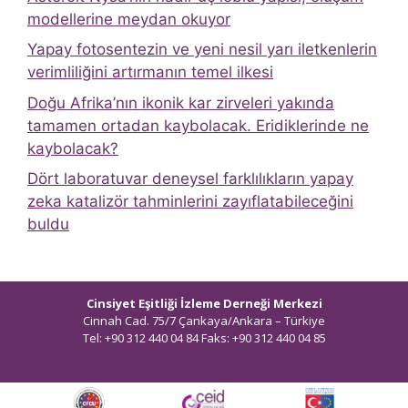
modellerine meydan okuyor
Yapay fotosentezin ve yeni nesil yarı iletkenlerin
verimliliğini artırmanın temel ilkesi
Doğu Afrika’nın ikonik kar zirveleri yakında
tamamen ortadan kaybolacak. Eridiklerinde ne
kaybolacak?
Dört laboratuvar deneysel farklılıkların yapay
zeka katalizör tahminlerini zayıflatabileceğini
buldu
Cinsiyet Eşitliği İzleme Derneği Merkezi
Cinnah Cad. 75/7 Çankaya/Ankara – Türkiye
Tel: +90 312 440 04 84 Faks: +90 312 440 04 85
bilgi@ceidizleme.org