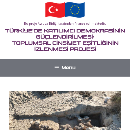
İçeriğe
atla
Bu proje Avrupa Birliği tarafından finanse edilmektedir.
TÜRKİYE'DE KATILIMCI DEMOKRASİNİN
GÜÇLENDİRİLMESİ:
TOPLUMSAL CİNSİYET EŞİTLİĞİNİN
İZLENMESİ PROJESİ
Menu