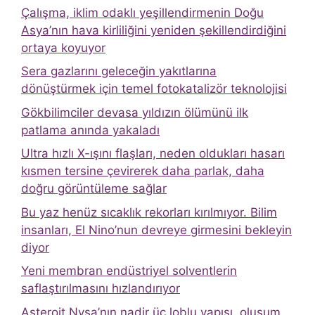
Çalışma, iklim odaklı yeşillendirmenin Doğu
Asya’nın hava kirliliğini yeniden şekillendirdiğini
ortaya koyuyor
Sera gazlarını geleceğin yakıtlarına
dönüştürmek için temel fotokatalizör teknolojisi
Gökbilimciler devasa yıldızın ölümünü ilk
patlama anında yakaladı
Ultra hızlı X-ışını flaşları, neden oldukları hasarı
kısmen tersine çevirerek daha parlak, daha
doğru görüntüleme sağlar
Bu yaz henüz sıcaklık rekorları kırılmıyor. Bilim
insanları, El Nino’nun devreye girmesini bekleyin
diyor
Yeni membran endüstriyel solventlerin
saflaştırılmasını hızlandırıyor
Asteroit Nysa’nın nadir üç loblu yapısı, oluşum