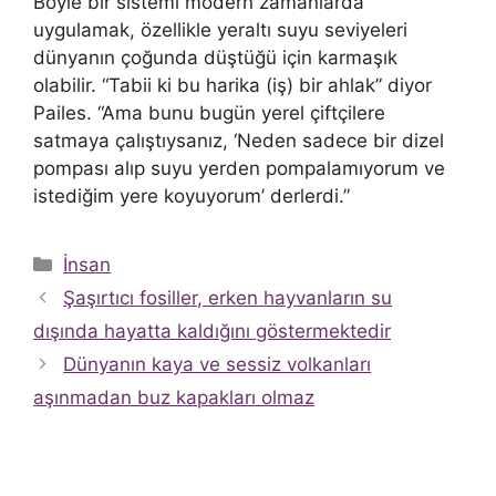
Böyle bir sistemi modern zamanlarda
uygulamak, özellikle yeraltı suyu seviyeleri
dünyanın çoğunda düştüğü için karmaşık
olabilir. “Tabii ki bu harika (iş) bir ahlak” diyor
Pailes. “Ama bunu bugün yerel çiftçilere
satmaya çalıştıysanız, ‘Neden sadece bir dizel
pompası alıp suyu yerden pompalamıyorum ve
istediğim yere koyuyorum’ derlerdi.”
Kategoriler
İnsan
Şaşırtıcı fosiller, erken hayvanların su
dışında hayatta kaldığını göstermektedir
Dünyanın kaya ve sessiz volkanları
aşınmadan buz kapakları olmaz