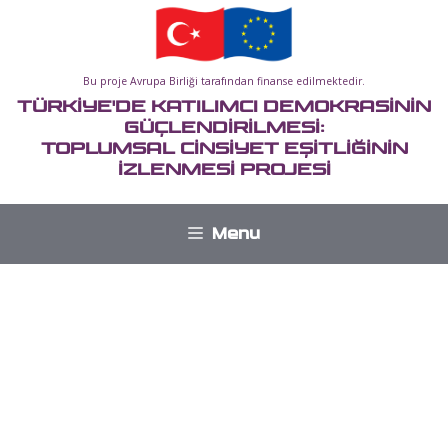
İçeriğe
atla
Bu proje Avrupa Birliği tarafından finanse edilmektedir.
TÜRKİYE'DE KATILIMCI DEMOKRASİNİN
GÜÇLENDİRİLMESİ:
TOPLUMSAL CİNSİYET EŞİTLİĞİNİN
İZLENMESİ PROJESİ
Menu