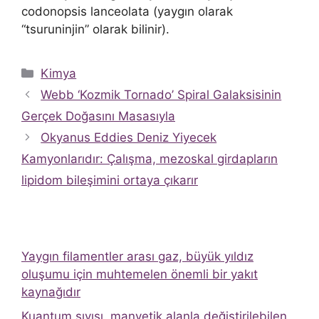
codonopsis lanceolata (yaygın olarak
“tsuruninjin” olarak bilinir).
Kategoriler
Kimya
Webb ‘Kozmik Tornado’ Spiral Galaksisinin
Gerçek Doğasını Masasıyla
Okyanus Eddies Deniz Yiyecek
Kamyonlarıdır: Çalışma, mezoskal girdapların
lipidom bileşimini ortaya çıkarır
Yaygın filamentler arası gaz, büyük yıldız
oluşumu için muhtemelen önemli bir yakıt
kaynağıdır
Kuantum sıvısı, manyetik alanla değiştirilebilen