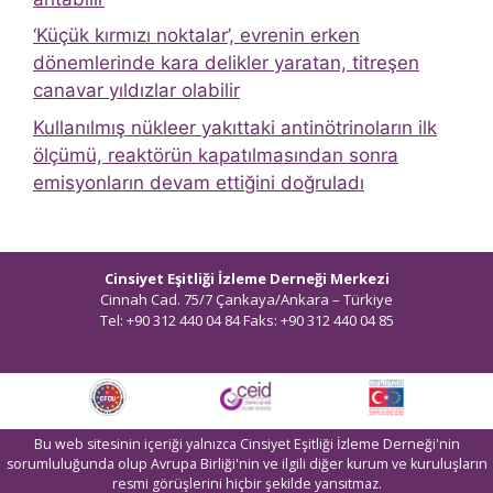
‘Küçük kırmızı noktalar’, evrenin erken
dönemlerinde kara delikler yaratan, titreşen
canavar yıldızlar olabilir
Kullanılmış nükleer yakıttaki antinötrinoların ilk
ölçümü, reaktörün kapatılmasından sonra
emisyonların devam ettiğini doğruladı
Cinsiyet Eşitliği İzleme Derneği Merkezi
Cinnah Cad. 75/7 Çankaya/Ankara – Türkiye
Tel: +90 312 440 04 84 Faks: +90 312 440 04 85
bilgi@ceidizleme.org
Bu web sitesinin içeriği yalnızca Cinsiyet Eşitliği İzleme Derneği'nin
sorumluluğunda olup Avrupa Birliği'nin ve ilgili diğer kurum ve kuruluşların
resmi görüşlerini hiçbir şekilde yansıtmaz.