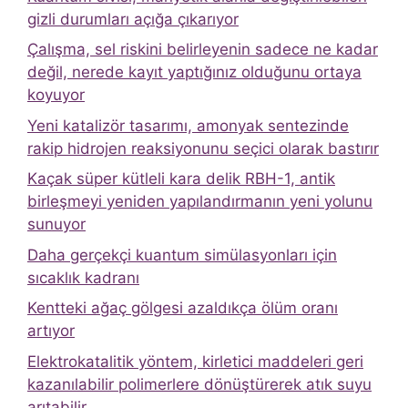
gizli durumları açığa çıkarıyor
Çalışma, sel riskini belirleyenin sadece ne kadar
değil, nerede kayıt yaptığınız olduğunu ortaya
koyuyor
Yeni katalizör tasarımı, amonyak sentezinde
rakip hidrojen reaksiyonunu seçici olarak bastırır
Kaçak süper kütleli kara delik RBH-1, antik
birleşmeyi yeniden yapılandırmanın yeni yolunu
sunuyor
Daha gerçekçi kuantum simülasyonları için
sıcaklık kadranı
Kentteki ağaç gölgesi azaldıkça ölüm oranı
artıyor
Elektrokatalitik yöntem, kirletici maddeleri geri
kazanılabilir polimerlere dönüştürerek atık suyu
arıtabilir