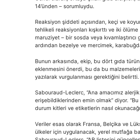
14’ünden – sorumluydu.
Reaksiyon şiddeti açısından, keçi ve koyun 
tehlikeli reaksiyonları kışkırttı ve iki ölü
maruziyet – bir sosda veya kıvamlaştırıcı g
ardından bezelye ve mercimek, karabuğday 
Bunun arkasında, ekip, bu dört gıda türünü
eklenmesini önerdi, bu da bu malzemelerin
yazılarak vurgulanması gerektiğini belirtti.
Sabouraud-Leclerc, “Ana amacımız alerjik t
erişebildiklerinden emin olmak” diyor. “Bu i
durum kitleri ve etiketlerin nasıl okunacağı
Veriler esas olarak Fransa, Belçika ve L
ülkeler için uygulanacak, yerel mutfağa bağl
Sabouraud-Leclerc. “AB listesini güncellem