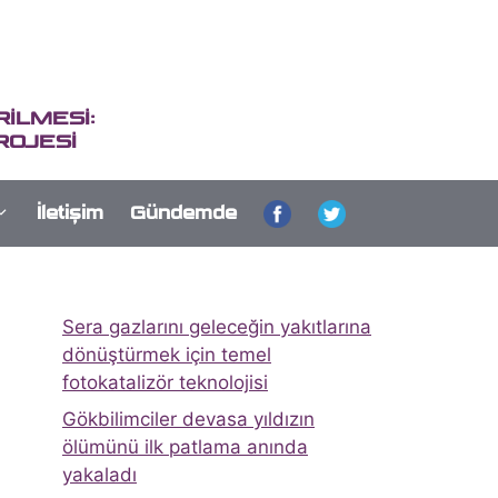
İLMESİ:
ROJESİ
İletişim
Gündemde
Sera gazlarını geleceğin yakıtlarına
dönüştürmek için temel
fotokatalizör teknolojisi
Gökbilimciler devasa yıldızın
ölümünü ilk patlama anında
yakaladı