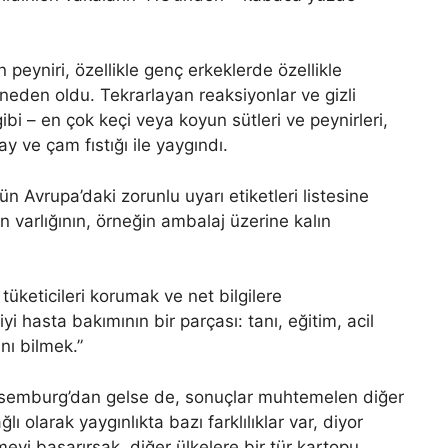
peyniri, özellikle genç erkeklerde özellikle
me neden oldu. Tekrarlayan reaksiyonlar ve gizli
ibi – en çok keçi veya koyun sütleri ve peynirleri,
ve çam fıstığı ile yaygındı.
n Avrupa’daki zorunlu uyarı etiketleri listesine
 varlığının, örneğin ambalaj üzerine kalın
üketicileri korumak ve net bilgilere
yi hasta bakımının bir parçası: tanı, eğitim, acil
nı bilmek.”
üksemburg’dan gelse de, sonuçlar muhtemelen diğer
ı olarak yaygınlıkta bazı farklılıklar var, diyor
eyi başarırsak, diğer ülkelere bir tür kartopu