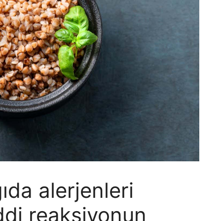
ıda alerjenleri
iddi reaksiyonun