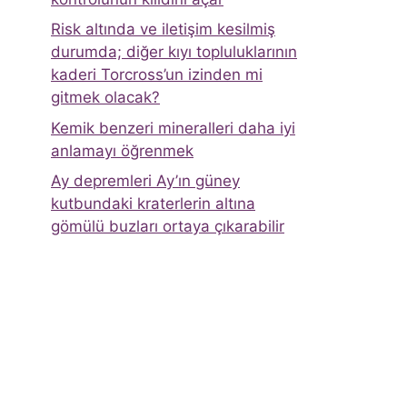
Risk altında ve iletişim kesilmiş
durumda; diğer kıyı topluluklarının
kaderi Torcross’un izinden mi
gitmek olacak?
Kemik benzeri mineralleri daha iyi
anlamayı öğrenmek
Ay depremleri Ay’ın güney
kutbundaki kraterlerin altına
gömülü buzları ortaya çıkarabilir