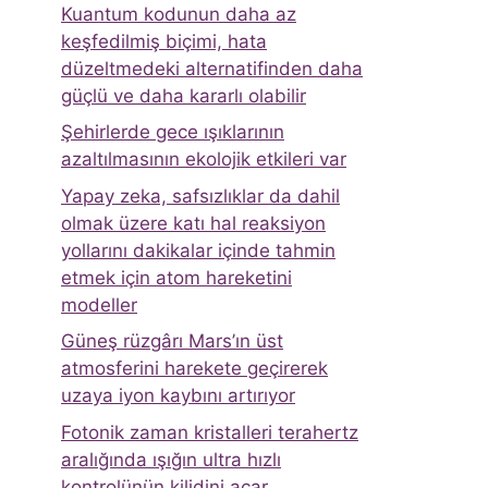
Kuantum kodunun daha az
keşfedilmiş biçimi, hata
düzeltmedeki alternatifinden daha
güçlü ve daha kararlı olabilir
Şehirlerde gece ışıklarının
azaltılmasının ekolojik etkileri var
Yapay zeka, safsızlıklar da dahil
olmak üzere katı hal reaksiyon
yollarını dakikalar içinde tahmin
etmek için atom hareketini
modeller
Güneş rüzgârı Mars’ın üst
atmosferini harekete geçirerek
uzaya iyon kaybını artırıyor
Fotonik zaman kristalleri terahertz
aralığında ışığın ultra hızlı
kontrolünün kilidini açar