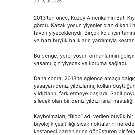
29 Eylül 2025
2013’ten önce, Kuzey Amerika’nın Batı Kıyı
gördü. Kazak yosun yiyenler olan dikenli ha
favori yiyecekleriydi. Birçok kolu için tanı
ve bazı büyük balıkların yardımıyla kestan
Bu denge, yerel yosun ormanlarının gelişm
yaşamı için yiyecek ve koruma sağladı.
Daha sonra, 2013’te eğlence amaçlı dalgıçl
yaşayan deniz yıldızlarını, kolları düştü
yıldızlarını fark etmeye başladı. Sahil bo
silecek olan bir deniz yıldızı israf hastalığ
Kaybolmaları, “Blob” adı verilen büyük bir 
biyolojik çeşitliliği sıcak noktalarını ner
kestanesi barrenlerine dönüştüren bir felak