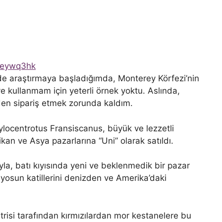
aeywq3hk
nde araştırmaya başladığımda, Monterey Körfezi’nin
 kullanmam için yeterli örnek yoktu. Aslında,
den sipariş etmek zorunda kaldım.
ylocentrotus Fransiscanus, büyük ve lezzetli
kan ve Asya pazarlarına “Uni” olarak satıldı.
a, batı kıyısında yeni ve beklenmedik bir pazar
yosun katillerini denizden ve Amerika’daki
düstrisi tarafından kırmızılardan mor kestanelere bu