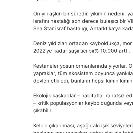
On yılı aşkın bir süredir, yıkımın nedeni,
israfını hastalığı son derece bulaşıcı bir V
Sea Star israf hastalığı, Antarktika’ya kada
Deniz yıldızları ortadan kayboldukça, mor
2022’ye kadar şaşırtıcı bir% 10.000 arttı.
Kestaneler yosun ormanlarında yiyorlar. Or
yapraklar, tüm ekosistem boyunca yankılan
devleri etkiledi, bunların hepsi kimin kimin
Ekolojik kaskadlar – habitatlar rahatsız ed
– kritik popülasyonlar kaybolduğunda veya
çıkabilir.
Kelpin çıkarılması, aşağıdaki ışık seviyelerin
besleme omurgasızları yerine çim alg büyüm