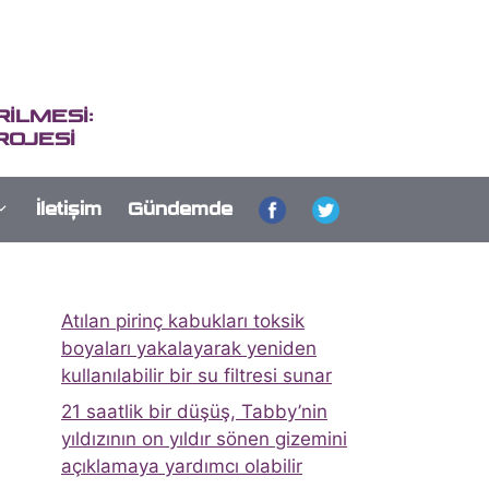
İLMESİ:
ROJESİ
İletişim
Gündemde
Atılan pirinç kabukları toksik
boyaları yakalayarak yeniden
kullanılabilir bir su filtresi sunar
21 saatlik bir düşüş, Tabby’nin
yıldızının on yıldır sönen gizemini
açıklamaya yardımcı olabilir