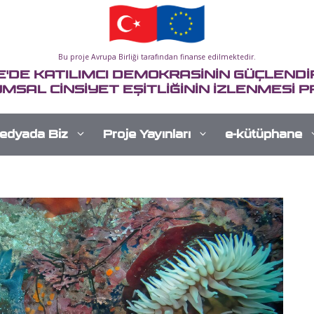
Bu proje Avrupa Birliği tarafından finanse edilmektedir.
E'DE KATILIMCI DEMOKRASİNİN GÜÇLENDİR
MSAL CİNSİYET EŞİTLİĞİNİN İZLENMESİ P
edyada Biz
Proje Yayınları
e-kütüphane