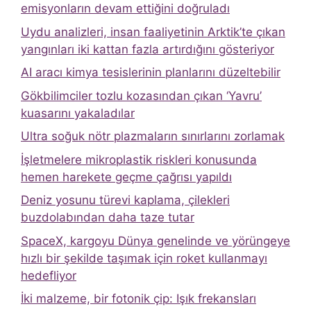
emisyonların devam ettiğini doğruladı
Uydu analizleri, insan faaliyetinin Arktik’te çıkan
yangınları iki kattan fazla artırdığını gösteriyor
AI aracı kimya tesislerinin planlarını düzeltebilir
Gökbilimciler tozlu kozasından çıkan ‘Yavru’
kuasarını yakaladılar
Ultra soğuk nötr plazmaların sınırlarını zorlamak
İşletmelere mikroplastik riskleri konusunda
hemen harekete geçme çağrısı yapıldı
Deniz yosunu türevi kaplama, çilekleri
buzdolabından daha taze tutar
SpaceX, kargoyu Dünya genelinde ve yörüngeye
hızlı bir şekilde taşımak için roket kullanmayı
hedefliyor
İki malzeme, bir fotonik çip: Işık frekansları