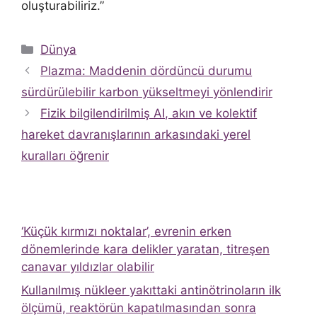
oluşturabiliriz.”
Kategoriler
Dünya
Plazma: Maddenin dördüncü durumu
sürdürülebilir karbon yükseltmeyi yönlendirir
Fizik bilgilendirilmiş AI, akın ve kolektif
hareket davranışlarının arkasındaki yerel
kuralları öğrenir
‘Küçük kırmızı noktalar’, evrenin erken
dönemlerinde kara delikler yaratan, titreşen
canavar yıldızlar olabilir
Kullanılmış nükleer yakıttaki antinötrinoların ilk
ölçümü, reaktörün kapatılmasından sonra