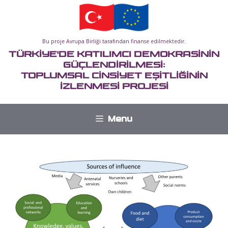
İçeriğe
atla
Bu proje Avrupa Birliği tarafından finanse edilmektedir.
TÜRKİYE'DE KATILIMCI DEMOKRASİNİN
GÜÇLENDİRİLMESİ:
TOPLUMSAL CİNSİYET EŞİTLİĞİNİN
İZLENMESİ PROJESİ
Menu