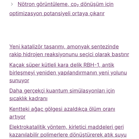
Nötron görüntüleme, co₂ dönüşüm için
optimizasyon potansiyeli ortaya çıkarır
Yeni katalizör tasarımı, amonyak sentezinde
rakip hidrojen reaksiyonunu seçici olarak bastırır
Kaçak süper kütleli kara delik RBH-1, antik
birleşmeyi yeniden yapılandırmanın yeni yolunu
sunuyor
Daha gerçekçi kuantum simülasyonları için
sıcaklık kadranı
Kentteki ağaç gölgesi azaldıkça ölüm oranı
artıyor
Elektrokatalitik yöntem, kirletici maddeleri geri
kazanılabilir polimerlere dönüştürerek atık suyu