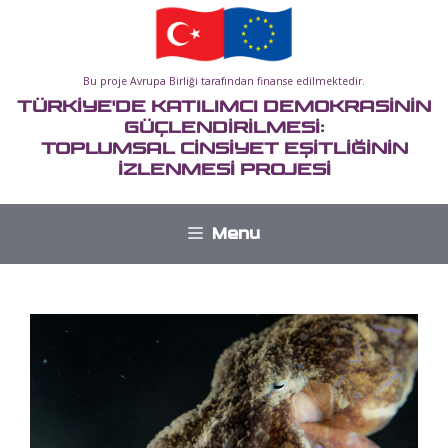
İçeriğe
atla
Bu proje Avrupa Birliği tarafından finanse edilmektedir.
TÜRKİYE'DE KATILIMCI DEMOKRASİNİN
GÜÇLENDİRİLMESİ:
TOPLUMSAL CİNSİYET EŞİTLİĞİNİN
İZLENMESİ PROJESİ
Menu