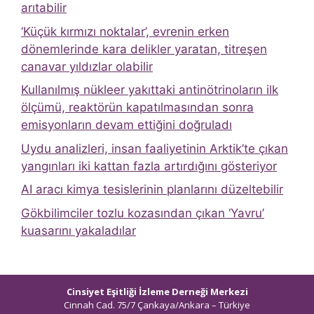
arıtabilir
‘Küçük kırmızı noktalar’, evrenin erken
dönemlerinde kara delikler yaratan, titreşen
canavar yıldızlar olabilir
Kullanılmış nükleer yakıttaki antinötrinoların ilk
ölçümü, reaktörün kapatılmasından sonra
emisyonların devam ettiğini doğruladı
Uydu analizleri, insan faaliyetinin Arktik’te çıkan
yangınları iki kattan fazla artırdığını gösteriyor
AI aracı kimya tesislerinin planlarını düzeltebilir
Gökbilimciler tozlu kozasından çıkan ‘Yavru’
kuasarını yakaladılar
Cinsiyet Eşitliği İzleme Derneği Merkezi
Cinnah Cad. 75/7 Çankaya/Ankara – Türkiye