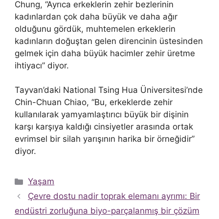
Chung, “Ayrıca erkeklerin zehir bezlerinin
kadınlardan çok daha büyük ve daha ağır
olduğunu gördük, muhtemelen erkeklerin
kadınların doğuştan gelen direncinin üstesinden
gelmek için daha büyük hacimler zehir üretme
ihtiyacı” diyor.
Tayvan’daki National Tsing Hua Üniversitesi’nde
Chin-Chuan Chiao, “Bu, erkeklerde zehir
kullanılarak yamyamlaştırıcı büyük bir dişinin
karşı karşıya kaldığı cinsiyetler arasında ortak
evrimsel bir silah yarışının harika bir örneğidir”
diyor.
Kategoriler
Yaşam
Çevre dostu nadir toprak elemanı ayrımı: Bir
endüstri zorluğuna biyo-parçalanmış bir çözüm