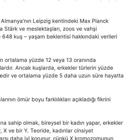
, Almanya’nın Leipzig kentindeki Max Planck
a Stärk ve meslektaşları, zoos ve vahşi
648 kuş – yaşam beklentisi hakkındaki verileri
rın ortalama yüzde 12 veya 13 oranında
rdır. Ancak kuşlarda, erkekler türlerin yüzde
ndedir ve ortalama yüzde 5 daha uzun süre hayatta
ının ömür boyu farklılıkları açıkladığı fikrini
 sahip olmak, bireysel bir kadın yapar, erkekler
, X ve bir Y. Teoride, kadınlar cinsiyet
karşı daha iyi korunur, çünkü X kromozomunun