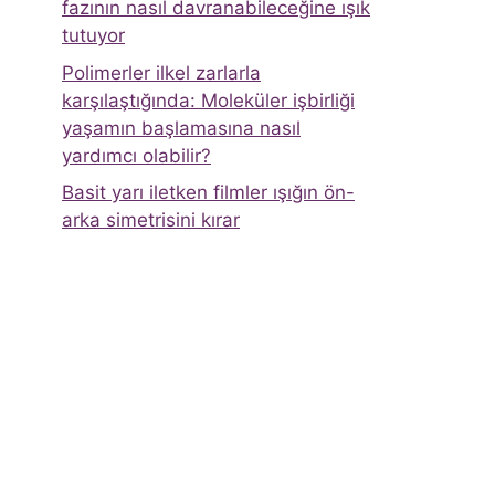
fazının nasıl davranabileceğine ışık
tutuyor
Polimerler ilkel zarlarla
karşılaştığında: Moleküler işbirliği
yaşamın başlamasına nasıl
yardımcı olabilir?
Basit yarı iletken filmler ışığın ön-
arka simetrisini kırar