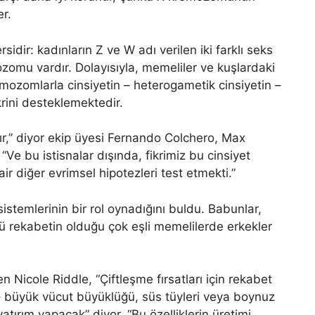
er.
sidir: kadınların Z ve W adı verilen iki farklı seks
zomu vardır. Dolayısıyla, memeliler ve kuşlardaki
kromozomlarla cinsiyetin – heterogametik cinsiyetin –
rini desteklemektedir.
ır,” diyor ekip üyesi Fernando Colchero, Max
“Ve bu istisnalar dışında, fikrimiz bu cinsiyet
ir diğer evrimsel hipotezleri test etmekti.”
sistemlerinin bir rol oynadığını buldu. Babunlar,
çlü rekabetin olduğu çok eşli memelilerde erkekler
Nicole Riddle, “Çiftleşme fırsatları için rekabet
r – büyük vücut büyüklüğü, süs tüyleri veya boynuz
 yatırım yapacak” diyor. “Bu özelliklerin üretimi