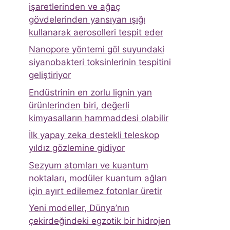
işaretlerinden ve ağaç
gövdelerinden yansıyan ışığı
kullanarak aerosolleri tespit eder
Nanopore yöntemi göl suyundaki
siyanobakteri toksinlerinin tespitini
geliştiriyor
Endüstrinin en zorlu lignin yan
ürünlerinden biri, değerli
kimyasalların hammaddesi olabilir
İlk yapay zeka destekli teleskop
yıldız gözlemine gidiyor
Sezyum atomları ve kuantum
noktaları, modüler kuantum ağları
için ayırt edilemez fotonlar üretir
Yeni modeller, Dünya’nın
çekirdeğindeki egzotik bir hidrojen