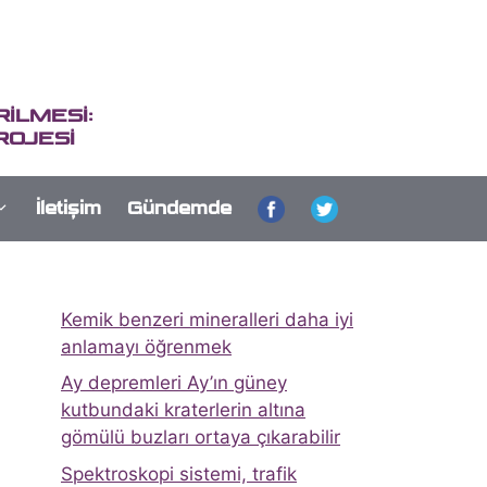
İLMESİ:
ROJESİ
İletişim
Gündemde
Kemik benzeri mineralleri daha iyi
anlamayı öğrenmek
Ay depremleri Ay’ın güney
kutbundaki kraterlerin altına
gömülü buzları ortaya çıkarabilir
Spektroskopi sistemi, trafik