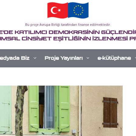
Bu proje Avrupa Birliği tarafından finanse edilmektedir.
E'DE KATILIMCI DEMOKRASİNİN GÜÇLENDİR
MSAL CİNSİYET EŞİTLİĞİNİN İZLENMESİ P
edyada Biz
Proje Yayınları
e-kütüphane