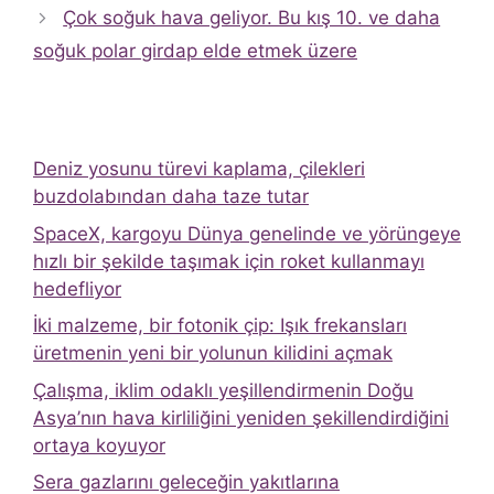
Çok soğuk hava geliyor. Bu kış 10. ve daha
soğuk polar girdap elde etmek üzere
Deniz yosunu türevi kaplama, çilekleri
buzdolabından daha taze tutar
SpaceX, kargoyu Dünya genelinde ve yörüngeye
hızlı bir şekilde taşımak için roket kullanmayı
hedefliyor
İki malzeme, bir fotonik çip: Işık frekansları
üretmenin yeni bir yolunun kilidini açmak
Çalışma, iklim odaklı yeşillendirmenin Doğu
Asya’nın hava kirliliğini yeniden şekillendirdiğini
ortaya koyuyor
Sera gazlarını geleceğin yakıtlarına