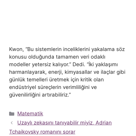
Kwon, “Bu sistemlerin inceliklerini yakalama söz
konusu olduğunda tamamen veri odaklı
modeller yetersiz kalıyor.” Dedi. “İki yaklaşımı
harmanlayarak, enerji, kimyasallar ve ilaçlar gibi
günlük temelleri üretmek için kritik olan
endüstriyel süreçlerin verimliliğini ve
güvenilirliğini artırabiliriz.”
Kategoriler
Matematik
Uzaylı zekasını tanıyabilir miyiz, Adrian
Tchaikovsky romanını sorar