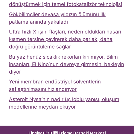
dönüştürmek için temel fotokatalizör teknolojisi
Gökbilimciler devasa yıldızın ölümünü ilk
patlama anında yakaladı
Ultra hızlı X-ışını flaşları, neden oldukları hasarı
kısmen tersine çevirerek daha parlak, daha
doğru görüntüleme sağlar
Bu yaz henüz sıcaklık rekorları kırılmıyor. Bilim
insanları, El Nino’nun devreye girmesini bekleyin
diyor
Yeni membran endüstriyel solventlerin
saflaştırılmasını hızlandırıyor
Asteroit Nysa’nın nadir üç loblu yapısı, oluşum
modellerine meydan okuyor
Cinsiyet Eşitliği İzleme Derneği Merkezi