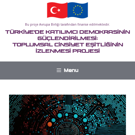
İçeriğe
atla
Bu proje Avrupa Birliği tarafından finanse edilmektedir.
TÜRKİYE'DE KATILIMCI DEMOKRASİNİN
GÜÇLENDİRİLMESİ:
TOPLUMSAL CİNSİYET EŞİTLİĞİNİN
İZLENMESİ PROJESİ
Menu