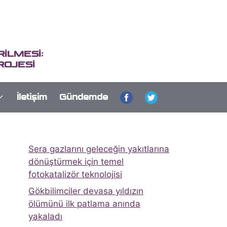
İLMESİ:
ROJESİ
İletişim
Gündemde
Sera gazlarını geleceğin yakıtlarına
dönüştürmek için temel
fotokatalizör teknolojisi
Gökbilimciler devasa yıldızın
ölümünü ilk patlama anında
yakaladı