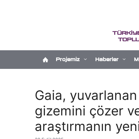
İçeriğe
atla
TÜRKİY
TOPLU
Projemiz
Haberler
M
Gaia, yuvarlanan 
gizemini çözer ve
araştırmanın yeni