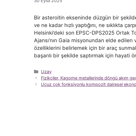
30 Eylül 2025
Bir asteroitin ekseninde düzgün bir şekil
ve ne kadar hızlı yaptığını, ne sıklıkta çar
Helsinki’deki son EPSC-DPS2025 Ortak To
Ajansı’nın Gaia misyonundan elde edilen v
özelliklerini belirlemek için bir araç sunm
başarılı bir şekilde saptırmak için hayati 
Kategoriler
Uzay
Fizikçiler, Kagome metallerinde döngü akım geç
Ucuz çok fonksiyonlu kompozit dairesel ekonom