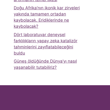
Doğu Afrika’nın ikonik kar zirveleri
yakında tamamen ortadan
kaybolacak. Eridiklerinde ne
kaybolacak?
Dört laboratuvar deneysel
farklılıkların yapay zeka katalizör
tahminlerini zayıflatabileceğini
buldu
Güneş öldüğünde Dünya’yı nasıl
yaşanabilir tutabiliriz?