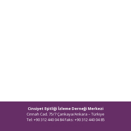
Cinsiyet Eşitliği İzleme Derneği Merkezi
Cinnah Cad. 75/7 Çankaya/Ankara – Türkiye
Tel: +90 312 440 04 84 Faks: +90 312 440 04 85
bilgi@ceidizleme.org