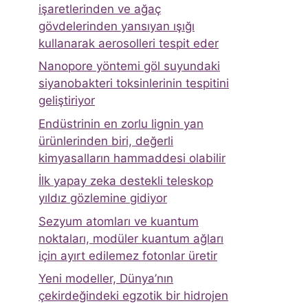
işaretlerinden ve ağaç
gövdelerinden yansıyan ışığı
kullanarak aerosolleri tespit eder
Nanopore yöntemi göl suyundaki
siyanobakteri toksinlerinin tespitini
geliştiriyor
Endüstrinin en zorlu lignin yan
ürünlerinden biri, değerli
kimyasalların hammaddesi olabilir
İlk yapay zeka destekli teleskop
yıldız gözlemine gidiyor
Sezyum atomları ve kuantum
noktaları, modüler kuantum ağları
için ayırt edilemez fotonlar üretir
Yeni modeller, Dünya’nın
çekirdeğindeki egzotik bir hidrojen