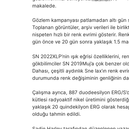
makalede.
Gözlem kampanyası patlamadan altı gün so
Toplanan görüntüler, arşiv verileri ile birl
nispeten hızlı bir renk evrimi gösterir. R
gün önce ve 20 gün sonra yaklaşık 1.5 m
SN 2022XLP’nin ışık eğrisi özelliklerini, re
gökbilimciler SN 2019Muj’a çok benzer oldu
Dahası, çeşitli aydınlık Sne Iax’ın renk ev
durumunda renk değişiminin genliğinin d
Çalışma ayrıca, 887 duodeesilyon ERG/S’d
kütlesi radyoaktif nikel üretimini gösterdi
yaklaşık 20 quindekilyon ERG olarak hesap
olduğu tahmin edildi.
Sadie Harley tarafından düzenlenen yaza