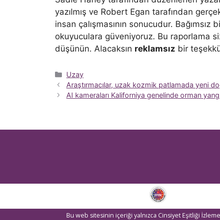
yazılmış ve Robert Egan tarafından gerçekl
insan çalışmasının sonucudur. Bağımsız bili
okuyuculara güveniyoruz. Bu raporlama sizin
düşünün. Alacaksın
reklamsız
bir teşekkü
Kategoriler
Uzay
Araştırmacılar, uzak kozmik patlamada yeni doğmu
AI kameraları Kaliforniya genelinde orman yangın
Bu web sitesinin içeriği yalnızca Cinsiyet Eşitliği İzl