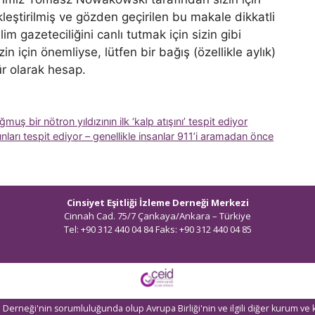
eştirilmiş ve gözden geçirilen bu makale dikkatli
m gazeteciliğini canlı tutmak için sizin gibi
 için önemliyse, lütfen bir bağış (özellikle aylık)
r olarak hesap.
ş bir nötron yıldızının ilk ‘kalp atışını’ tespit ediyor
ları tespit ediyor – genellikle insanlar 911’i aramadan önce
Cinsiyet Eşitliği İzleme Derneği Merkezi
Cinnah Cad. 75/7 Çankaya/Ankara – Türkiye
Tel: +90 312 440 04 84 Faks: +90 312 440 04 85
bilgi@ceidizleme.org
eme Derneği'nin sorumluluğunda olup Avrupa Birliği'nin ve ilgili diğer kurum ve 