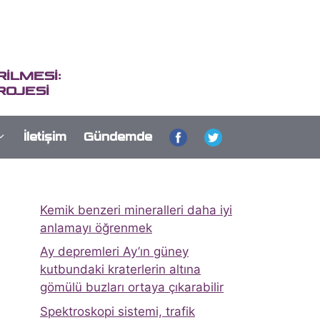
İLMESİ:
ROJESİ
İletişim
Gündemde
Kemik benzeri mineralleri daha iyi
anlamayı öğrenmek
Ay depremleri Ay’ın güney
kutbundaki kraterlerin altına
gömülü buzları ortaya çıkarabilir
Spektroskopi sistemi, trafik