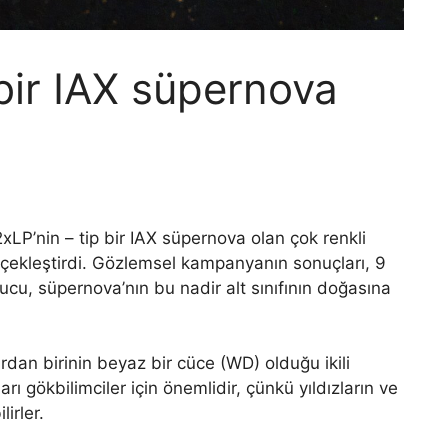
bir IAX süpernova
xLP’nin – tip bir IAX süpernova olan çok renkli
rçekleştirdi. Gözlemsel kampanyanın sonuçları, 9
cu, süpernova’nın bu nadir alt sınıfının doğasına
ardan birinin beyaz bir cüce (WD) olduğu ikili
rı gökbilimciler için önemlidir, çünkü yıldızların ve
irler.