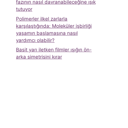
fazının nasıl davranabileceğine ışık
tutuyor
Polimerler ilkel zarlarla
karşılaştığında: Moleküler işbirliği
yaşamın başlamasına nasıl
yardımcı olabilir?
Basit yarı iletken filmler ışığın ön-
arka simetrisini kırar