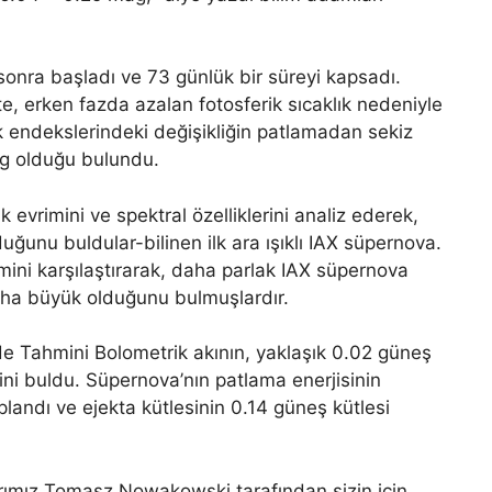
nra başladı ve 73 günlük bir süreyi kapsadı.
ikte, erken fazda azalan fotosferik sıcaklık nedeniyle
enk endekslerindeki değişikliğin patlamadan sekiz
ag olduğu bulundu.
nk evrimini ve spektral özelliklerini analiz ederek,
ğunu buldular-bilinen ilk ara ışıklı IAX süpernova.
rimini karşılaştırarak, daha parlak IAX süpernova
aha büyük olduğunu bulmuşlardır.
e Tahmini Bolometrik akının, yaklaşık 0.02 güneş
ğini buldu. Süpernova’nın patlama enerjisinin
landı ve ejekta kütlesinin 0.14 güneş kütlesi
rımız Tomasz Nowakowski tarafından sizin için