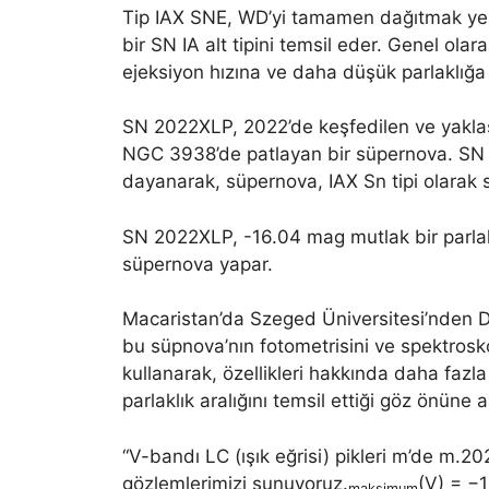
Tip IAX SNE, WD’yi tamamen dağıtmak yerin
bir SN IA alt tipini temsil eder. Genel ola
ejeksiyon hızına ve daha düşük parlaklığa s
SN 2022XLP, 2022’de keşfedilen ve yaklaşı
NGC 3938’de patlayan bir süpernova. SN 
dayanarak, süpernova, IAX Sn tipi olarak sı
SN 2022XLP, -16.04 mag mutlak bir parlaklığ
süpernova yapar.
Macaristan’da Szeged Üniversitesi’nden Dom
bu süpnova’nın fotometrisini ve spektroskop
kullanarak, özellikleri hakkında daha fazla 
parlaklık aralığını temsil ettiği göz önüne a
“V-bandı LC (ışık eğrisi) pikleri m’de m.20
gözlemlerimizi sunuyoruz.
(V) = −1
maksimum