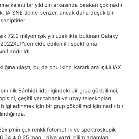
e kalıntı bir yıldızın arkasında bırakan çok nadir
rak, IA SNE tipine benzer, ancak daha düşük bir
ahiptirler.
k 72.2 milyon ışık yılı uzaklıkta bulunan Galaxy
2022XLP’den elde edilen ilk spektruma
nıflandırıldı.
ına ulaştı, bu da onu ikinci kararlı ara ışıklı IAX
inik Bánhidi liderliğindeki bir grup gökbilimci,
isini, çeşitli yer tabanlı ve uzay teleskopları
bilgi edinmek için bir grup gökbilimci için nadir bir
lındığında.
22xlp’nin çok renkli fotometrik ve spektroskopik
6.04 ± 0.25 mag, “diye yazdı bilim adamları