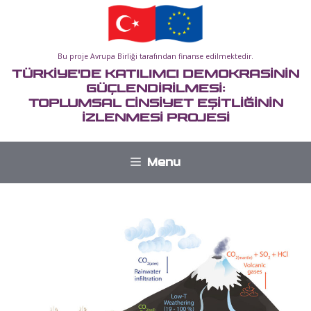
İçeriğe
atla
Bu proje Avrupa Birliği tarafından finanse edilmektedir.
TÜRKİYE'DE KATILIMCI DEMOKRASİNİN
GÜÇLENDİRİLMESİ:
TOPLUMSAL CİNSİYET EŞİTLİĞİNİN
İZLENMESİ PROJESİ
Menu