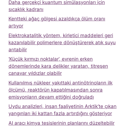
Daha gerçekçi kuantum simülasyonları için
sıcaklık kadranı
Kentteki ağaç gölgesi azaldıkça ölüm oranı
artıyor
Elektrokatalitik yöntem, kirletici maddeleri geri
kazanılabilir polimerlere dönüştürerek atık suyu
arıtabilir
‘Küçük kırmızı noktalar’, evrenin erken
dönemlerinde kara delikler yaratan, titreşen
canavar yıldızlar olabilir
Kullanılmış nükleer yakıttaki antinötrinoların ilk
ölçümü, reaktörün kapatılmasından sonra
emisyonların devam ettiğini doğruladı
Uydu analizleri, insan faaliyetinin Arktik’te çıkan
yangınları iki kattan fazla artırdığını gösteriyor
AI aracı kimya tesislerinin planlarını düzeltebilir