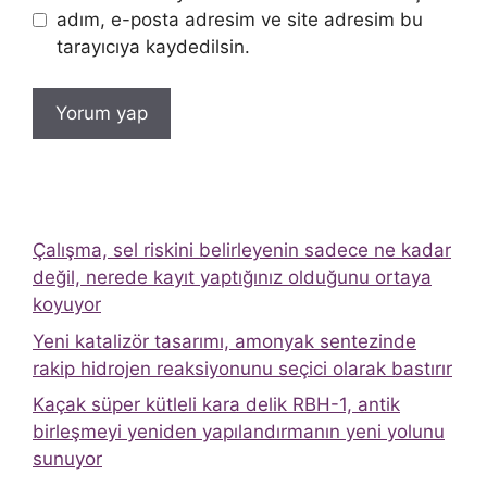
adım, e-posta adresim ve site adresim bu
tarayıcıya kaydedilsin.
Çalışma, sel riskini belirleyenin sadece ne kadar
değil, nerede kayıt yaptığınız olduğunu ortaya
koyuyor
Yeni katalizör tasarımı, amonyak sentezinde
rakip hidrojen reaksiyonunu seçici olarak bastırır
Kaçak süper kütleli kara delik RBH-1, antik
birleşmeyi yeniden yapılandırmanın yeni yolunu
sunuyor