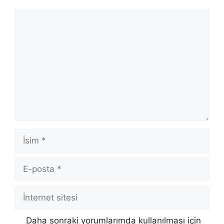
Yorum
İsim
E-
posta
İnternet
sitesi
Daha sonraki yorumlarımda kullanılması için