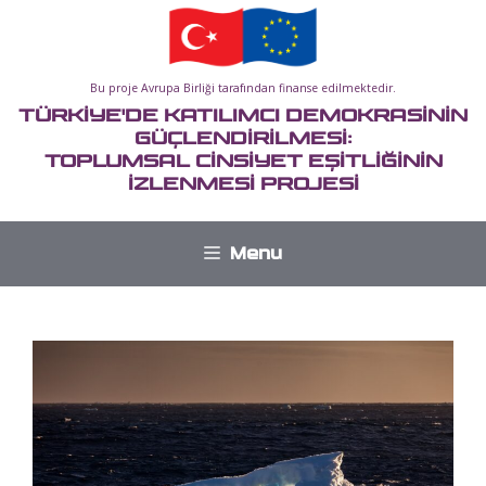
İçeriğe
atla
Bu proje Avrupa Birliği tarafından finanse edilmektedir.
TÜRKİYE'DE KATILIMCI DEMOKRASİNİN
GÜÇLENDİRİLMESİ:
TOPLUMSAL CİNSİYET EŞİTLİĞİNİN
İZLENMESİ PROJESİ
Menu