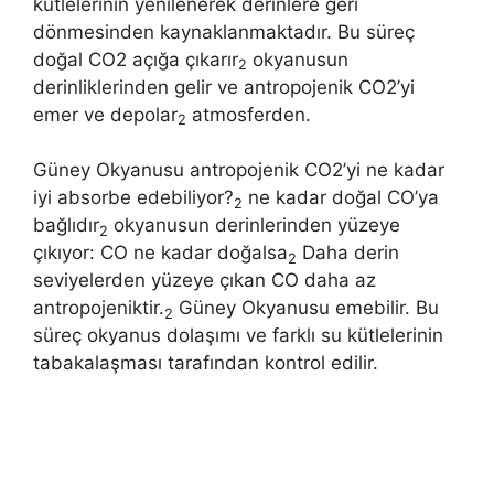
kütlelerinin yenilenerek derinlere geri
dönmesinden kaynaklanmaktadır. Bu süreç
doğal CO2 açığa çıkarır
okyanusun
2
derinliklerinden gelir ve antropojenik CO2’yi
emer ve depolar
atmosferden.
2
Güney Okyanusu antropojenik CO2’yi ne kadar
iyi absorbe edebiliyor?
ne kadar doğal CO’ya
2
bağlıdır
okyanusun derinlerinden yüzeye
2
çıkıyor: CO ne kadar doğalsa
Daha derin
2
seviyelerden yüzeye çıkan CO daha az
antropojeniktir.
Güney Okyanusu emebilir. Bu
2
süreç okyanus dolaşımı ve farklı su kütlelerinin
tabakalaşması tarafından kontrol edilir.