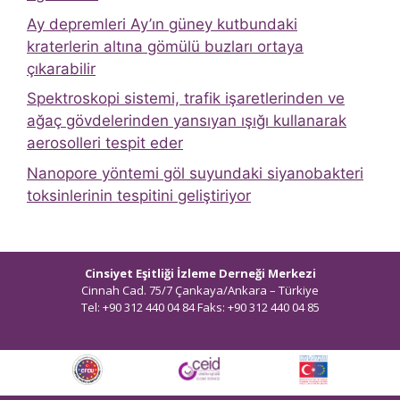
Ay depremleri Ay’ın güney kutbundaki
kraterlerin altına gömülü buzları ortaya
çıkarabilir
Spektroskopi sistemi, trafik işaretlerinden ve
ağaç gövdelerinden yansıyan ışığı kullanarak
aerosolleri tespit eder
Nanopore yöntemi göl suyundaki siyanobakteri
toksinlerinin tespitini geliştiriyor
Cinsiyet Eşitliği İzleme Derneği Merkezi
Cinnah Cad. 75/7 Çankaya/Ankara – Türkiye
Tel: +90 312 440 04 84 Faks: +90 312 440 04 85
bilgi@ceidizleme.org