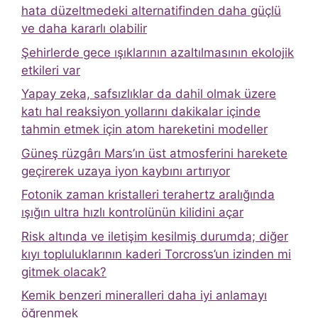
hata düzeltmedeki alternatifinden daha güçlü
ve daha kararlı olabilir
Şehirlerde gece ışıklarının azaltılmasının ekolojik
etkileri var
Yapay zeka, safsızlıklar da dahil olmak üzere
katı hal reaksiyon yollarını dakikalar içinde
tahmin etmek için atom hareketini modeller
Güneş rüzgârı Mars’ın üst atmosferini harekete
geçirerek uzaya iyon kaybını artırıyor
Fotonik zaman kristalleri terahertz aralığında
ışığın ultra hızlı kontrolünün kilidini açar
Risk altında ve iletişim kesilmiş durumda; diğer
kıyı topluluklarının kaderi Torcross’un izinden mi
gitmek olacak?
Kemik benzeri mineralleri daha iyi anlamayı
öğrenmek