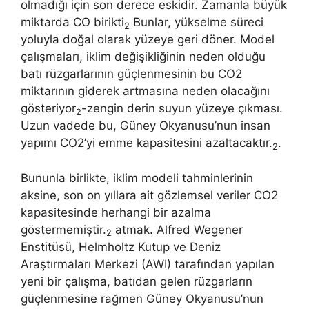
olmadığı için son derece eskidir. Zamanla büyük
miktarda CO birikti
Bunlar, yükselme süreci
2
yoluyla doğal olarak yüzeye geri döner. Model
çalışmaları, iklim değişikliğinin neden olduğu
batı rüzgarlarının güçlenmesinin bu CO2
miktarının giderek artmasına neden olacağını
gösteriyor
-zengin derin suyun yüzeye çıkması.
2
Uzun vadede bu, Güney Okyanusu’nun insan
yapımı CO2’yi emme kapasitesini azaltacaktır.
.
2
Bununla birlikte, iklim modeli tahminlerinin
aksine, son on yıllara ait gözlemsel veriler CO2
kapasitesinde herhangi bir azalma
göstermemiştir.
atmak. Alfred Wegener
2
Enstitüsü, Helmholtz Kutup ve Deniz
Araştırmaları Merkezi (AWI) tarafından yapılan
yeni bir çalışma, batıdan gelen rüzgarların
güçlenmesine rağmen Güney Okyanusu’nun