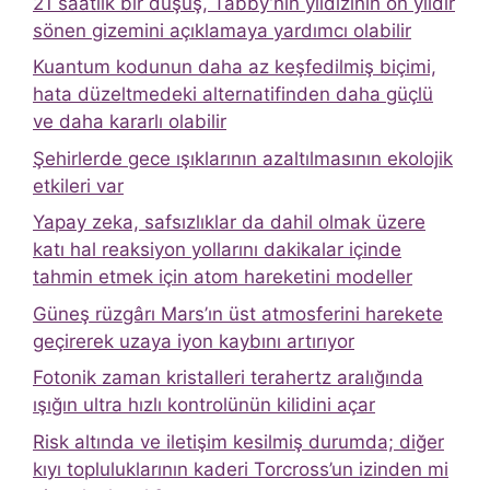
21 saatlik bir düşüş, Tabby’nin yıldızının on yıldır
sönen gizemini açıklamaya yardımcı olabilir
Kuantum kodunun daha az keşfedilmiş biçimi,
hata düzeltmedeki alternatifinden daha güçlü
ve daha kararlı olabilir
Şehirlerde gece ışıklarının azaltılmasının ekolojik
etkileri var
Yapay zeka, safsızlıklar da dahil olmak üzere
katı hal reaksiyon yollarını dakikalar içinde
tahmin etmek için atom hareketini modeller
Güneş rüzgârı Mars’ın üst atmosferini harekete
geçirerek uzaya iyon kaybını artırıyor
Fotonik zaman kristalleri terahertz aralığında
ışığın ultra hızlı kontrolünün kilidini açar
Risk altında ve iletişim kesilmiş durumda; diğer
kıyı topluluklarının kaderi Torcross’un izinden mi