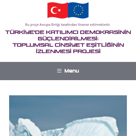
İçeriğe
atla
Bu proje Avrupa Birliği tarafından finanse edilmektedir.
TÜRKİYE'DE KATILIMCI DEMOKRASİNİN
GÜÇLENDİRİLMESİ:
TOPLUMSAL CİNSİYET EŞİTLİĞİNİN
İZLENMESİ PROJESİ
Menu