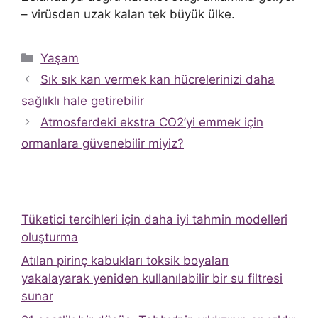
– virüsden uzak kalan tek büyük ülke.
Kategoriler
Yaşam
Sık sık kan vermek kan hücrelerinizi daha
sağlıklı hale getirebilir
Atmosferdeki ekstra CO2’yi emmek için
ormanlara güvenebilir miyiz?
Tüketici tercihleri ​​için daha iyi tahmin modelleri
oluşturma
Atılan pirinç kabukları toksik boyaları
yakalayarak yeniden kullanılabilir bir su filtresi
sunar