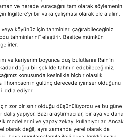
zaman ve nerede vuracağını tam olarak söylemenin
 İngiltere’yi bir vaka çalışması olarak ele alalım.
 veya köyünüz için tahminleri çağırabileceğiniz
du tahminlerini” eleştirir. Basitçe mümkün
elirler.
m ve kariyerim boyunca duş bulutlarını Rain’in
kadar doğru bir şekilde tahmin edebileceğimiz,
ımız konusunda kesinlikle hiçbir olasılık
ca Thompson’ın gülünç derecede iyimser olduğunu
i iddia ediyor.
için zor bir sınır olduğu düşünülüyordu ve bu güne
dalış yapıyor. Bazı araştırmacılar, bir aya ve daha
zik modellerini ve yapay zekayı kullanıyorlar. Ancak
el olarak değil, aynı zamanda yerel olarak da
, hava uygulamalarıyla ilgili hayal kırıklığımızın