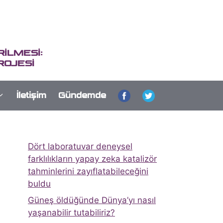
İLMESİ:
ROJESİ
İletişim
Gündemde
Dört laboratuvar deneysel
farklılıkların yapay zeka katalizör
tahminlerini zayıflatabileceğini
buldu
Güneş öldüğünde Dünya’yı nasıl
yaşanabilir tutabiliriz?