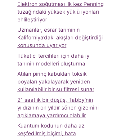
Elektron soğutması ilk kez Penning
tuzağındaki yüksek yüklü iyonları
ehlileştiriyor
Uzmanlar, esrar tarımının
Kaliforniya’daki akışları değiştirdiği
konusunda uyarıyor
Tüketici tercihleri ​​için daha iyi
tahmin modelleri oluşturma
Atılan pirinç kabukları toksik
boyaları yakalayarak yeniden
kullanılabilir bir su filtresi sunar
21 saatlik bir düşüş, Tabby’nin
yıldızının on yıldır sönen gizemini
açıklamaya yardımcı olabilir
Kuantum kodunun daha az
keşfedilmiş biçimi, hata