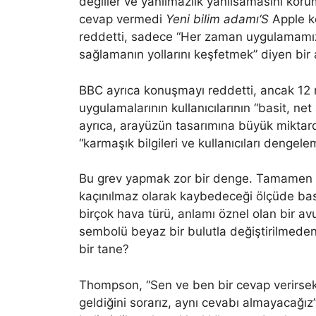
değiller ve yanılmazlık yanılsamasını kor
cevap vermedi
Yeni bilim adamı
‘S
Apple ko
reddetti, sadece “Her zaman uygulamamızda
sağlamanın yollarını keşfetmek” diyen bir
BBC ayrıca konuşmayı reddetti, ancak 12
uygulamalarının kullanıcılarının “basit, ne
ayrıca, arayüzün tasarımına büyük miktarda
“karmaşık bilgileri ve kullanıcıları dengele
Bu grev yapmak zor bir denge. Tamamen doğ
kaçınılmaz olarak kaybedeceği ölçüde basit
birçok hava türü, anlamı öznel olan bir av
sembolü beyaz bir bulutla değiştirilmeden
bir tane?
Thompson, “Sen ve ben bir cevap verirs
geldiğini sorarız, aynı cevabı almayacağı