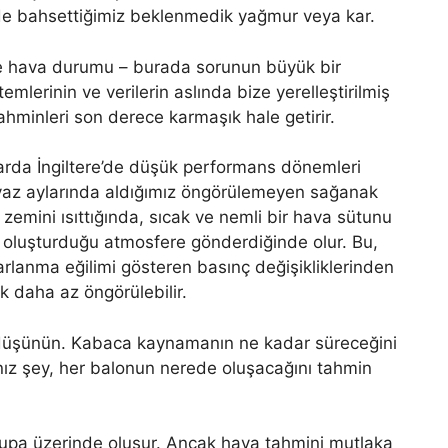
de bahsettiğimiz beklenmedik yağmur veya kar.
e hava durumu – burada sorunun büyük bir
mlerinin ve verilerin aslında bize yerelleştirilmiş
tahminleri son derece karmaşık hale getirir.
rda İngiltere’de düşük performans dönemleri
, yaz aylarında aldığımız öngörülemeyen sağanak
ı zemini ısıttığında, sıcak ve nemli bir hava sütunu
ş oluşturduğu atmosfere gönderdiğinde olur. Bu,
arlanma eğilimi gösteren basınç değişikliklerinden
 daha az öngörülebilir.
 düşünün. Kabaca kaynamanın ne kadar süreceğini
nız şey, her balonun nerede oluşacağını tahmin
rupa üzerinde oluşur. Ancak hava tahmini mutlaka