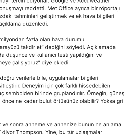
umayı tercih ediyorlar. Google ve Accuweather
nuşmayı reddetti. Met Office ayrıca bir röportajı
ki tahminleri geliştirmek ve ek hava bilgileri
 açıklama düzenledi.
 milyondan fazla olan hava durumu
t arayüzü takdir et” dediğini söyledi. Açıklamada
 düşünce ve kullanıcı testi yapıldığını ve
meye çalışıyoruz” diye ekledi.
ru verilerle bile, uygulamalar bilgileri
leştirir. Deneyim için çok farklı hissedebilen
uç sembolden birinde gruplandırılır. Örneğin, güneş
 önce ne kadar bulut örtüsünüz olabilir? Yoksa gri
ek ve sonra anneme ve annenize bunun ne anlama
z” diyor Thompson. Yine, bu tür uzlaşmalar