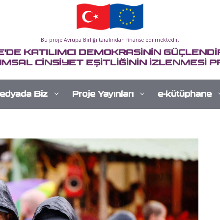
Bu proje Avrupa Birliği tarafından finanse edilmektedir.
E'DE KATILIMCI DEMOKRASİNİN GÜÇLENDİR
MSAL CİNSİYET EŞİTLİĞİNİN İZLENMESİ P
edyada Biz
Proje Yayınları
e-kütüphane