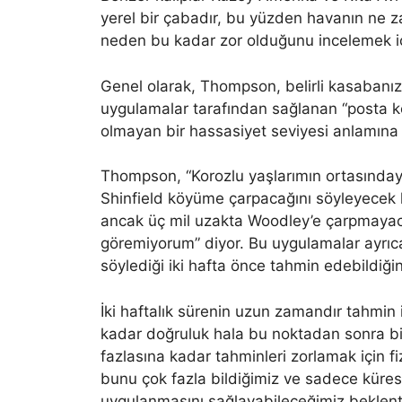
yerel bir çabadır, bu yüzden havanın ne 
neden bu kadar zor olduğunu incelemek için
Genel olarak, Thompson, belirli kasabanız
uygulamalar tarafından sağlanan “posta ko
olmayan bir hassasiyet seviyesi anlamına g
Thompson, “Korozlu yaşlarımın ortasındayı
Shinfield köyüme çarpacağını söyleyecek 
ancak üç mil uzakta Woodley’e çarpmayacağ
göremiyorum” diyor. Bu uygulamalar ayrı
söylediği iki hafta önce tahmin edebildiğin
İki haftalık sürenin uzun zamandır tahmin 
kadar doğruluk hala bu noktadan sonra bir 
fazlasına kadar tahminleri zorlamak için fi
bunu çok fazla bildiğimiz ve sadece küres
uygulanmasını sağlayabileceğimiz beklentisi