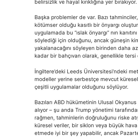
belirsizlik ve hayal kırıklığına yer bırakıyor.
Başka problemler de var. Bazı tahmincile
kötümser olduğu kasıtlı bir önyargı oluşt
uygulamada bu “ıslak önyargı” nın kanıtını
söylediği için olduğunu, ancak güneşin k
yakalanacağını söyleyen birinden daha az 
kadar bir bahçıvan olarak, genellikle tersi
İngiltere’deki Leeds Üniversitesi’ndeki me
modeller yerine serbestçe mevcut küresel t
çeşitli uygulamalar olduğunu söylüyor.
Bazıları ABD hükümetinin Ulusal Okyanus 
alıyor – şu anda Trump yönetimi tarafında
rağmen, tahminlerin doğruluğunu riske atı
küresel veriler, bir siklon veya büyük hav
etmede iyi bir şey yapabilir, ancak Pazar