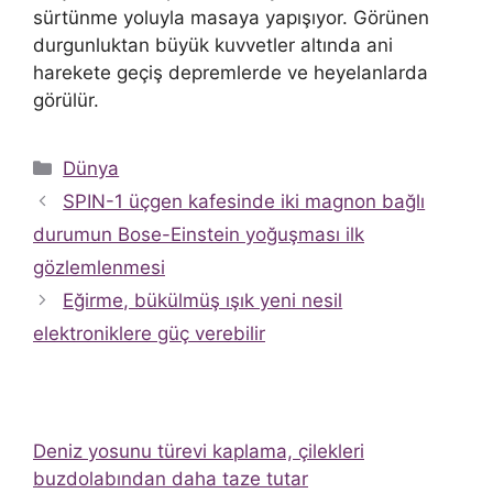
sürtünme yoluyla masaya yapışıyor. Görünen
durgunluktan büyük kuvvetler altında ani
harekete geçiş depremlerde ve heyelanlarda
görülür.
Kategoriler
Dünya
SPIN-1 üçgen kafesinde iki magnon bağlı
durumun Bose-Einstein yoğuşması ilk
gözlemlenmesi
Eğirme, bükülmüş ışık yeni nesil
elektroniklere güç verebilir
Deniz yosunu türevi kaplama, çilekleri
buzdolabından daha taze tutar