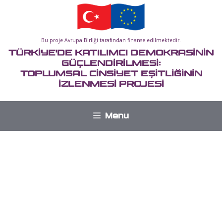
İçeriğe
atla
Bu proje Avrupa Birliği tarafından finanse edilmektedir.
TÜRKİYE'DE KATILIMCI DEMOKRASİNİN
GÜÇLENDİRİLMESİ:
TOPLUMSAL CİNSİYET EŞİTLİĞİNİN
İZLENMESİ PROJESİ
Menu