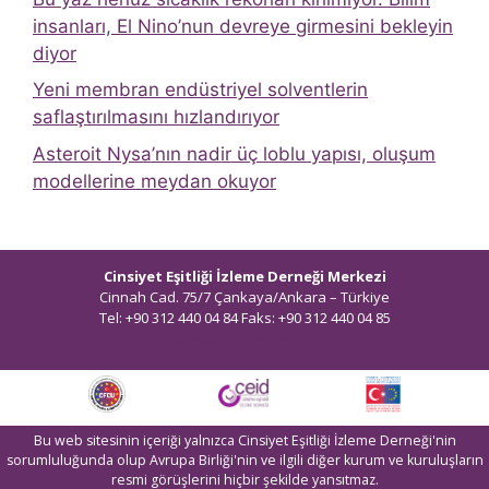
insanları, El Nino’nun devreye girmesini bekleyin
diyor
Yeni membran endüstriyel solventlerin
saflaştırılmasını hızlandırıyor
Asteroit Nysa’nın nadir üç loblu yapısı, oluşum
modellerine meydan okuyor
Cinsiyet Eşitliği İzleme Derneği Merkezi
Cinnah Cad. 75/7 Çankaya/Ankara – Türkiye
Tel: +90 312 440 04 84 Faks: +90 312 440 04 85
bilgi@ceidizleme.org
Bu web sitesinin içeriği yalnızca Cinsiyet Eşitliği İzleme Derneği'nin
sorumluluğunda olup Avrupa Birliği'nin ve ilgili diğer kurum ve kuruluşların
resmi görüşlerini hiçbir şekilde yansıtmaz.