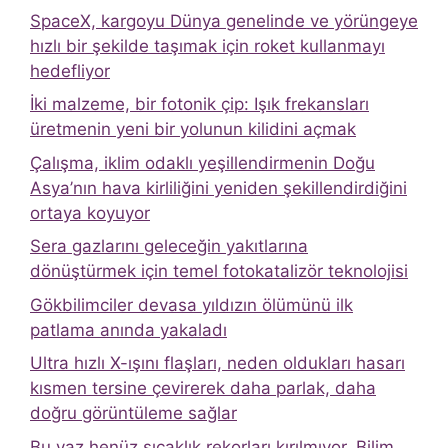
SpaceX, kargoyu Dünya genelinde ve yörüngeye
hızlı bir şekilde taşımak için roket kullanmayı
hedefliyor
İki malzeme, bir fotonik çip: Işık frekansları
üretmenin yeni bir yolunun kilidini açmak
Çalışma, iklim odaklı yeşillendirmenin Doğu
Asya’nın hava kirliliğini yeniden şekillendirdiğini
ortaya koyuyor
Sera gazlarını geleceğin yakıtlarına
dönüştürmek için temel fotokatalizör teknolojisi
Gökbilimciler devasa yıldızın ölümünü ilk
patlama anında yakaladı
Ultra hızlı X-ışını flaşları, neden oldukları hasarı
kısmen tersine çevirerek daha parlak, daha
doğru görüntüleme sağlar
Bu yaz henüz sıcaklık rekorları kırılmıyor. Bilim