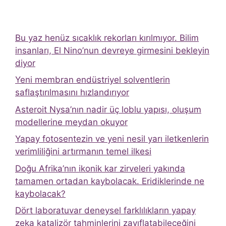
Bu yaz henüz sıcaklık rekorları kırılmıyor. Bilim
insanları, El Nino’nun devreye girmesini bekleyin
diyor
Yeni membran endüstriyel solventlerin
saflaştırılmasını hızlandırıyor
Asteroit Nysa’nın nadir üç loblu yapısı, oluşum
modellerine meydan okuyor
Yapay fotosentezin ve yeni nesil yarı iletkenlerin
verimliliğini artırmanın temel ilkesi
Doğu Afrika’nın ikonik kar zirveleri yakında
tamamen ortadan kaybolacak. Eridiklerinde ne
kaybolacak?
Dört laboratuvar deneysel farklılıkların yapay
zeka katalizör tahminlerini zayıflatabileceğini