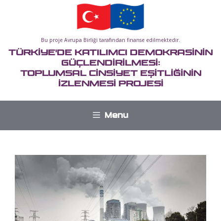
İçeriğe
atla
Bu proje Avrupa Birliği tarafından finanse edilmektedir.
TÜRKİYE'DE KATILIMCI DEMOKRASİNİN
GÜÇLENDİRİLMESİ:
TOPLUMSAL CİNSİYET EŞİTLİĞİNİN
İZLENMESİ PROJESİ
Menu