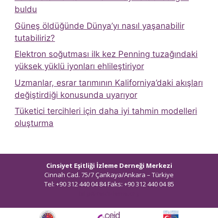
buldu
Güneş öldüğünde Dünya’yı nasıl yaşanabilir
tutabiliriz?
Elektron soğutması ilk kez Penning tuzağındaki
yüksek yüklü iyonları ehlileştiriyor
Uzmanlar, esrar tarımının Kaliforniya’daki akışları
değiştirdiği konusunda uyarıyor
Tüketici tercihleri ​​için daha iyi tahmin modelleri
oluşturma
Cinsiyet Eşitliği İzleme Derneği Merkezi
Cinnah Cad. 75/7 Çankaya/Ankara – Türkiye
Tel: +90 312 440 04 84 Faks: +90 312 440 04 85
bilgi@ceidizleme.org