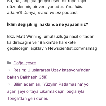
Bu, başlangıçta gerçekleşen bir röportajın
düzenlenmiş bir versiyonudur.
Yeni bilim
adamı
‘S
Dünya, evren ve biz
podcast
İklim değişikliği hakkında ne yapabiliriz?
Bkz. Matt Winning, umutsuzluğu nasıl ortadan
kaldıracağını ve 18 Ekim’de harekete
geçileceğini açıklayın Newscientist.com/nslmag
Kategoriler
Doğal çevre
Resim: Uluslararası Uzay İstasyonu’ndan
bakan Balkhash Gölü
Bilim adamları, ‘Yüzyılın Patlamasına’ yol
açan şeyi ortaya çıkarmak için ipuçlarıyla
Tonga’dan geri döner.