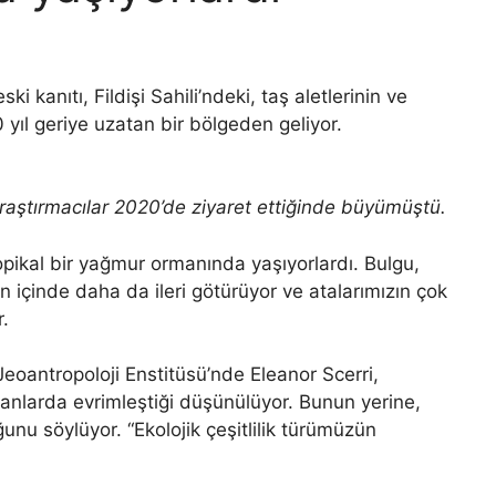
 kanıtı, Fildişi Sahili’ndeki, taş aletlerinin ve
00 yıl geriye uzatan bir bölgeden geliyor.
, araştırmacılar 2020’de ziyaret ettiğinde büyümüştü.
ropikal bir yağmur ormanında yaşıyorlardı. Bulgu,
n içinde daha da ileri götürüyor ve atalarımızın çok
r.
oantropoloji Enstitüsü’nde Eleanor Scerri,
avanlarda evrimleştiği düşünülüyor. Bunun yerine,
unu söylüyor. “Ekolojik çeşitlilik türümüzün