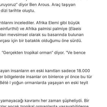
 kuruyoruz” diyor Ben Arous. Araç taşıyan
dizi tarihte oluştu.
ntılarını incelediler. Afrika Elemi gibi büyük
infurthii
) ve Afrika palmisi palmiye (
Elaeis
azıları mevsimsel olarak su basarında bulunan
 parçası için bir bataklık olduğumu öne sürdü.
, “Gerçekten tropikal orman” diyor. “Ve bence
ayan insanların en eski kanıtları sadece 18.000
er bölgelerde insanlar on binlerce yıl önce bu tür
 Bété I yoğun ormanlarda yaşayan en eski teyit
şayamayacağı kavramı her zaman şüpheliydi. Bir
lar ancak tropikal ormanlarda yaşayabilirlerse,