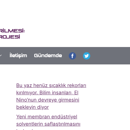
İLMESİ:
ROJESİ
İletişim
Gündemde
Bu yaz henüz sıcaklık rekorları
kırılmıyor. Bilim insanları, El
Nino’nun devreye girmesini
bekleyin diyor
Yeni membran endüstriyel
solventlerin saflaştırılmasını