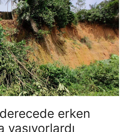
ı derecede erken
 yaşıyorlardı