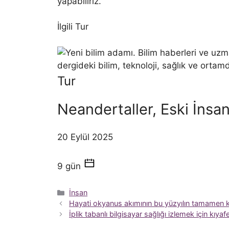
yapabiliriz.”
İlgili Tur
Tur
Neandertaller, Eski İnsa
20 Eylül 2025
9 gün
Kategoriler
İnsan
Hayati okyanus akımının bu yüzyılın tamamen k
İplik tabanlı bilgisayar sağlığı izlemek için kıyafe