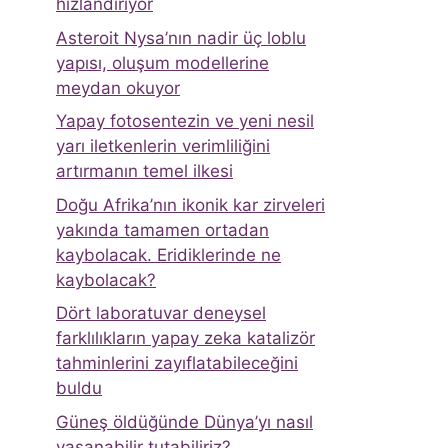
hızlandırıyor
Asteroit Nysa’nın nadir üç loblu
yapısı, oluşum modellerine
meydan okuyor
Yapay fotosentezin ve yeni nesil
yarı iletkenlerin verimliliğini
artırmanın temel ilkesi
Doğu Afrika’nın ikonik kar zirveleri
yakında tamamen ortadan
kaybolacak. Eridiklerinde ne
kaybolacak?
Dört laboratuvar deneysel
farklılıkların yapay zeka katalizör
tahminlerini zayıflatabileceğini
buldu
Güneş öldüğünde Dünya’yı nasıl
yaşanabilir tutabiliriz?