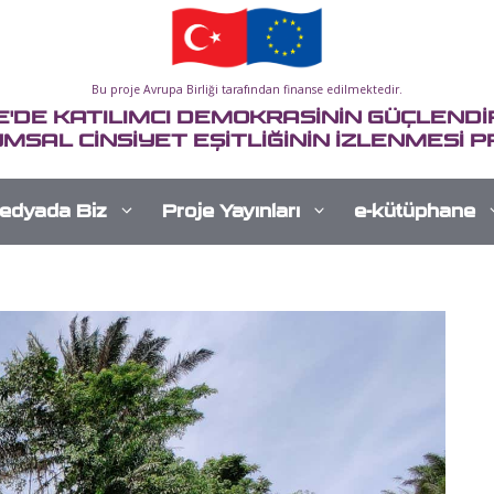
Bu proje Avrupa Birliği tarafından finanse edilmektedir.
E'DE KATILIMCI DEMOKRASİNİN GÜÇLENDİR
MSAL CİNSİYET EŞİTLİĞİNİN İZLENMESİ P
edyada Biz
Proje Yayınları
e-kütüphane