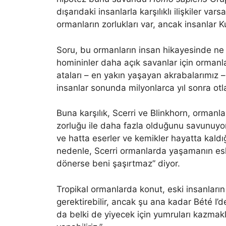
dışarıdaki insanlarla karşılıklı ilişkiler va
ormanların zorlukları var, ancak insanlar 
Soru, bu ormanların insan hikayesinde ne 
homininler daha açık savanlar için ormanl
ataları – en yakın yaşayan akrabalarımız –
insanlar sonunda milyonlarca yıl sonra ot
Buna karşılık, Scerri ve Blinkhorn, ormanla
zorluğu ile daha fazla olduğunu savunuyor:
ve hatta eserler ve kemikler hayatta kaldı
nedenle, Scerri ormanlarda yaşamanın eski 
dönerse beni şaşırtmaz” diyor.
Tropikal ormanlarda konut, eski insanların 
gerektirebilir, ancak şu ana kadar Bété I’
da belki de yiyecek için yumruları kazmakla