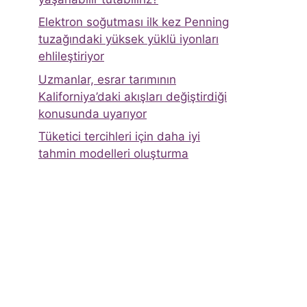
Elektron soğutması ilk kez Penning
tuzağındaki yüksek yüklü iyonları
ehlileştiriyor
Uzmanlar, esrar tarımının
Kaliforniya’daki akışları değiştirdiği
konusunda uyarıyor
Tüketici tercihleri ​​için daha iyi
tahmin modelleri oluşturma