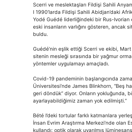
Scerri ve meslektaşları Fildişi Sahili Anyam
I 1990’larda Fildişi Sahili Abidjan’daki Afr
Yodé Guédé liderliğindeki bir Rus-Ivorian eki
eski insanların varlığını gösteren, ancak s
buldu.
Guédé’nin eşlik ettiği Scerri ve ekibi, Mart 
sitenin mesleği sırasında bir yağmur orma
yöntemler uygulamayı amaçladı.
Covid-19 pandeminin başlangıcında zamanlam
Üniversitesi’nde James Blinkhorn, “Beş haf
geri döndük” diyor. Onların yokluğunda, b
ayarlayabildiğimiz zaman yok edilmişti.”
Bété I’deki tortular farklı katmanlara yerle
İnsan Evrim Araştırma Merkezi’nde olan Esl
kullandı: optik olarak uyarılmış lüminesan