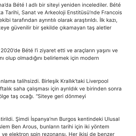
a’da Bété I adlı bir siteyi yeniden incelediler. Bété
ika Tarihi, Sanat ve Arkeoloji Enstitüsü’nde Francois
bi tarafından ayrıntılı olarak araştırıldı. İlk kazı,
iteye güvenilir bir şekilde çıkamayan taş aletler
2020’de Bété I’i ziyaret etti ve araçların yaşını ve
nı olup olmadığını belirlemek için modern
a talihsizdi. Birleşik Krallık’taki Liverpool
talık saha çalışması için ayrıldık ve birinden sonra
ölge taş ocağı. “Siteye geri dönmeyi
ştirildi. Şimdi İspanya’nın Burgos kentindeki Ulusal
em Ben Arous, bunların tarihi için iki yöntem
s ve elektron spin rezonansı. Her ikisi de benzer