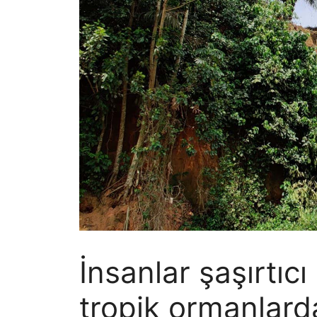
İnsanlar şaşırtıc
tropik ormanlarda