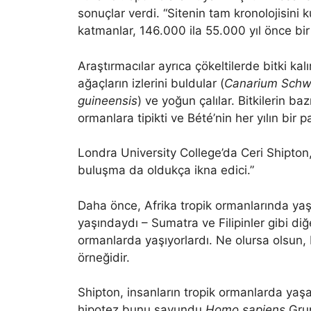
sonuçlar verdi. “Sitenin tam kronolojisini
katmanlar, 146.000 ila 55.000 yıl önce bir 
Araştırmacılar ayrıca çökeltilerde bitki kalı
ağaçların izlerini buldular (
Canarium Schwe
guineensis
) ve yoğun çalılar. Bitkilerin b
ormanlara tipikti ve Bété’nin her yılın bir
Londra University College’da Ceri Shipton
buluşma da oldukça ikna edici.”
Daha önce, Afrika tropik ormanlarında yaş
yaşındaydı – Sumatra ve Filipinler gibi diğ
ormanlarda yaşıyorlardı. Ne olursa olsun,
örneğidir.
Shipton, insanların tropik ormanlarda ya
hipotez bunu savundu
Homo sapiens
Grup