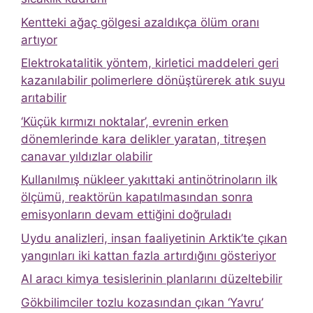
Kentteki ağaç gölgesi azaldıkça ölüm oranı
artıyor
Elektrokatalitik yöntem, kirletici maddeleri geri
kazanılabilir polimerlere dönüştürerek atık suyu
arıtabilir
‘Küçük kırmızı noktalar’, evrenin erken
dönemlerinde kara delikler yaratan, titreşen
canavar yıldızlar olabilir
Kullanılmış nükleer yakıttaki antinötrinoların ilk
ölçümü, reaktörün kapatılmasından sonra
emisyonların devam ettiğini doğruladı
Uydu analizleri, insan faaliyetinin Arktik’te çıkan
yangınları iki kattan fazla artırdığını gösteriyor
AI aracı kimya tesislerinin planlarını düzeltebilir
Gökbilimciler tozlu kozasından çıkan ‘Yavru’