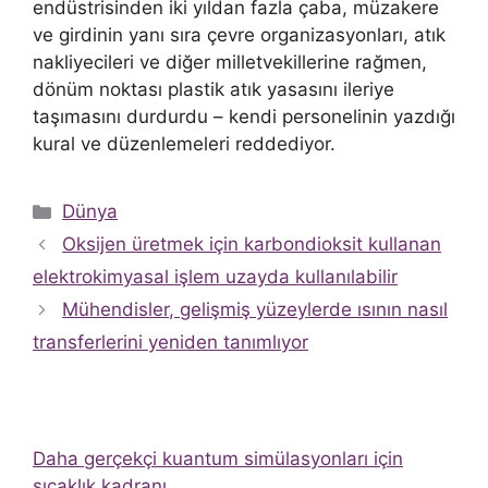
endüstrisinden iki yıldan fazla çaba, müzakere
ve girdinin yanı sıra çevre organizasyonları, atık
nakliyecileri ve diğer milletvekillerine rağmen,
dönüm noktası plastik atık yasasını ileriye
taşımasını durdurdu – kendi personelinin yazdığı
kural ve düzenlemeleri reddediyor.
Kategoriler
Dünya
Oksijen üretmek için karbondioksit kullanan
elektrokimyasal işlem uzayda kullanılabilir
Mühendisler, gelişmiş yüzeylerde ısının nasıl
transferlerini yeniden tanımlıyor
Daha gerçekçi kuantum simülasyonları için
sıcaklık kadranı