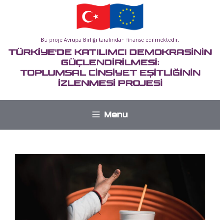
İçeriğe
atla
Bu proje Avrupa Birliği tarafından finanse edilmektedir.
TÜRKİYE'DE KATILIMCI DEMOKRASİNİN
GÜÇLENDİRİLMESİ:
TOPLUMSAL CİNSİYET EŞİTLİĞİNİN
İZLENMESİ PROJESİ
Menu