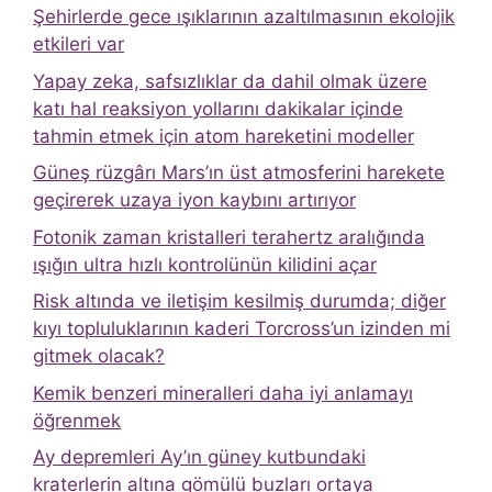
Şehirlerde gece ışıklarının azaltılmasının ekolojik
etkileri var
Yapay zeka, safsızlıklar da dahil olmak üzere
katı hal reaksiyon yollarını dakikalar içinde
tahmin etmek için atom hareketini modeller
Güneş rüzgârı Mars’ın üst atmosferini harekete
geçirerek uzaya iyon kaybını artırıyor
Fotonik zaman kristalleri terahertz aralığında
ışığın ultra hızlı kontrolünün kilidini açar
Risk altında ve iletişim kesilmiş durumda; diğer
kıyı topluluklarının kaderi Torcross’un izinden mi
gitmek olacak?
Kemik benzeri mineralleri daha iyi anlamayı
öğrenmek
Ay depremleri Ay’ın güney kutbundaki
kraterlerin altına gömülü buzları ortaya