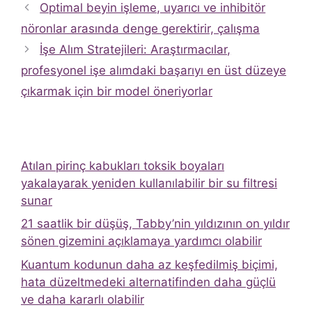
Optimal beyin işleme, uyarıcı ve inhibitör
nöronlar arasında denge gerektirir, çalışma
İşe Alım Stratejileri: Araştırmacılar,
profesyonel işe alımdaki başarıyı en üst düzeye
çıkarmak için bir model öneriyorlar
Atılan pirinç kabukları toksik boyaları
yakalayarak yeniden kullanılabilir bir su filtresi
sunar
21 saatlik bir düşüş, Tabby’nin yıldızının on yıldır
sönen gizemini açıklamaya yardımcı olabilir
Kuantum kodunun daha az keşfedilmiş biçimi,
hata düzeltmedeki alternatifinden daha güçlü
ve daha kararlı olabilir