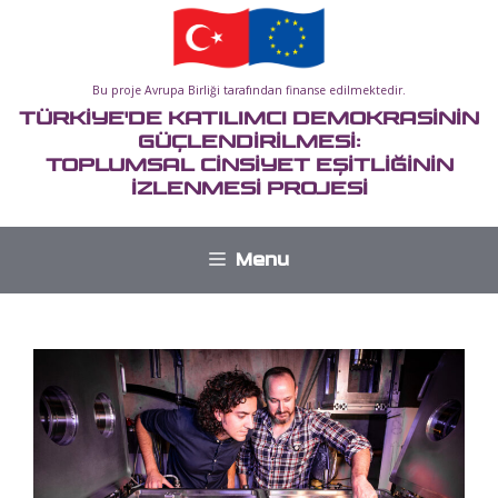
İçeriğe
atla
Bu proje Avrupa Birliği tarafından finanse edilmektedir.
TÜRKİYE'DE KATILIMCI DEMOKRASİNİN
GÜÇLENDİRİLMESİ:
TOPLUMSAL CİNSİYET EŞİTLİĞİNİN
İZLENMESİ PROJESİ
Menu