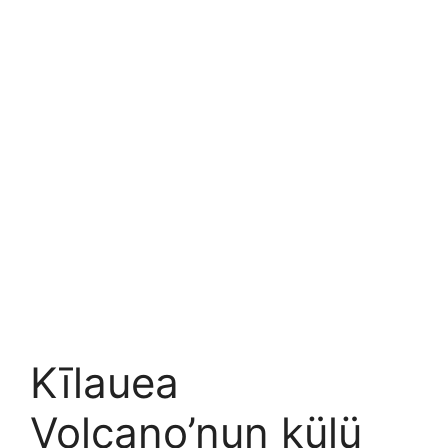
Kīlauea
Volcano’nun külü