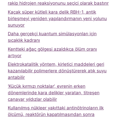
rakip hidrojen reaksiyonunu seçici olarak bastırır
Kaçak süper kütleli kara delik RBH-1, antik
birleşmeyi yeniden yapılandırmanın yeni yolunu
sunuyor
Daha gerçekçi kuantum simülasyonları için
sıcaklık kadranı
Kentteki ağaç gölgesi azaldıkça ölüm oranı
artıyor
Elektrokatalitik yöntem, kirletici maddeleri geri
kazanılabilir polimerlere dönüştürerek atık suyu
arıtabilir
‘Küçük kırmızı noktalar’, evrenin erken
dönemlerinde kara delikler yaratan, titreşen
canavar yıldızlar olabilir
Kullanılmış nükleer yakıttaki antinötrinoların ilk
ölçümü, reaktörün kapatılmasından sonra