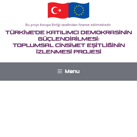
İçeriğe
atla
Bu proje Avrupa Birliği tarafından finanse edilmektedir.
TÜRKİYE'DE KATILIMCI DEMOKRASİNİN
GÜÇLENDİRİLMESİ:
TOPLUMSAL CİNSİYET EŞİTLİĞİNİN
İZLENMESİ PROJESİ
Menu