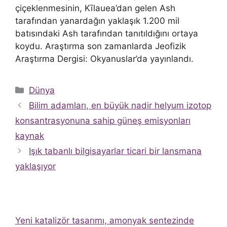
çiçeklenmesinin, Kīlauea’dan gelen Ash
tarafından yanardağın yaklaşık 1.200 mil
batısındaki Ash tarafından tanıtıldığını ortaya
koydu. Araştırma son zamanlarda Jeofizik
Araştırma Dergisi: Okyanuslar’da yayınlandı.
Kategoriler
Dünya
Bilim adamları, en büyük nadir helyum izotop
konsantrasyonuna sahip güneş emisyonları
kaynak
Işık tabanlı bilgisayarlar ticari bir lansmana
yaklaşıyor
Yeni katalizör tasarımı, amonyak sentezinde