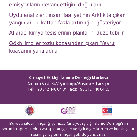
emisyonların devam ettiğini doğruladı
Uydu analizleri, insan faaliyetinin Arktik’te çıkan
yangınları iki kattan fazla artırdığını gösteriyor
AI aracı kimya tesislerinin planlarını düzeltebilir
Gökbilimciler tozlu kozasından çıkan ‘Yavru’
kuasarını yakaladılar
Cinsiyet Eşitliği İzleme Derneği Merkezi
Cinnah Cad. 75/7 Çankaya/Ankara – Türkiye
Tel: +90 312 440 04 84 Faks: +90 312 440 04 85
bilgi@ceidizleme.org
Bu web sitesinin içeriği yalnızca Cinsiyet Eşitliği İzleme Derneği'nin
sorumluluğunda olup Avrupa Birliği'nin ve ilgili diğer kurum ve kuruluşların
resmi görüşlerini hiçbir şekilde yansıtmaz.