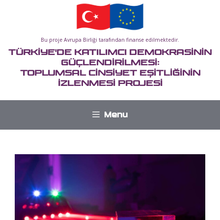
İçeriğe
atla
Bu proje Avrupa Birliği tarafından finanse edilmektedir.
TÜRKİYE'DE KATILIMCI DEMOKRASİNİN
GÜÇLENDİRİLMESİ:
TOPLUMSAL CİNSİYET EŞİTLİĞİNİN
İZLENMESİ PROJESİ
Menu