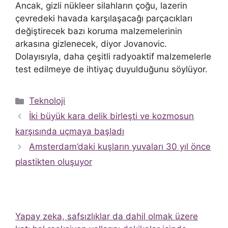
Ancak, gizli nükleer silahların çoğu, lazerin
çevredeki havada karşılaşacağı parçacıkları
değiştirecek bazı koruma malzemelerinin
arkasına gizlenecek, diyor Jovanovic.
Dolayısıyla, daha çeşitli radyoaktif malzemelerle
test edilmeye de ihtiyaç duyulduğunu söylüyor.
Kategoriler
Teknoloji
İki büyük kara delik birleşti ve kozmosun
karşısında uçmaya başladı
Amsterdam’daki kuşların yuvaları 30 yıl önce
plastikten oluşuyor
Yapay zeka, safsızlıklar da dahil olmak üzere