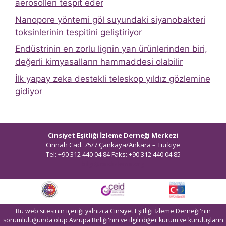
aerosolleri tespit eder
Nanopore yöntemi göl suyundaki siyanobakteri
toksinlerinin tespitini geliştiriyor
Endüstrinin en zorlu lignin yan ürünlerinden biri,
değerli kimyasalların hammaddesi olabilir
İlk yapay zeka destekli teleskop yıldız gözlemine
gidiyor
Cinsiyet Eşitliği İzleme Derneği Merkezi
Cinnah Cad. 75/7 Çankaya/Ankara – Türkiye
Tel: +90 312 440 04 84 Faks: +90 312 440 04 85
bilgi@ceidizleme.org
Bu web sitesinin içeriği yalnızca Cinsiyet Eşitliği İzleme Derneği'nin
sorumluluğunda olup Avrupa Birliği'nin ve ilgili diğer kurum ve kuruluşların