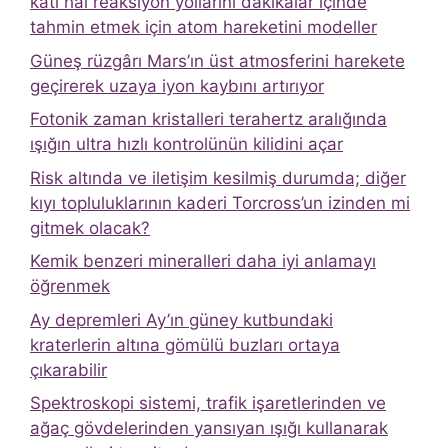
katı hal reaksiyon yollarını dakikalar içinde
tahmin etmek için atom hareketini modeller
Güneş rüzgârı Mars’ın üst atmosferini harekete
geçirerek uzaya iyon kaybını artırıyor
Fotonik zaman kristalleri terahertz aralığında
ışığın ultra hızlı kontrolünün kilidini açar
Risk altında ve iletişim kesilmiş durumda; diğer
kıyı topluluklarının kaderi Torcross’un izinden mi
gitmek olacak?
Kemik benzeri mineralleri daha iyi anlamayı
öğrenmek
Ay depremleri Ay’ın güney kutbundaki
kraterlerin altına gömülü buzları ortaya
çıkarabilir
Spektroskopi sistemi, trafik işaretlerinden ve
ağaç gövdelerinden yansıyan ışığı kullanarak