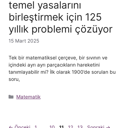
temel yasalarını
birleştirmek için 125
yıllık problemi çözüyor
15 Mart 2025
Tek bir matematiksel çerçeve, bir sıvının ve
içindeki ayrı ayrı parçacıkların hareketini
tanımlayabilir mi? İlk olarak 1900’de sorulan bu
soru,
Kategoriler
Matematik
Sayfa
Sayfa
Sayfa
Sayfa
Sayfa
←
Önceki
1
…
10
11
12
13
Sonraki
→