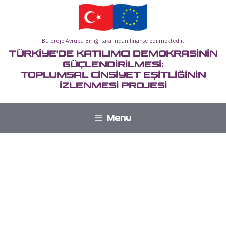
İçeriğe
atla
Bu proje Avrupa Birliği tarafından finanse edilmektedir.
TÜRKİYE'DE KATILIMCI DEMOKRASİNİN
GÜÇLENDİRİLMESİ:
TOPLUMSAL CİNSİYET EŞİTLİĞİNİN
İZLENMESİ PROJESİ
Menu