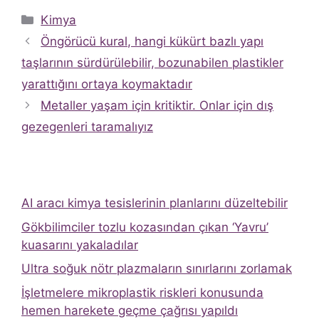
Kategoriler
Kimya
Öngörücü kural, hangi kükürt bazlı yapı
taşlarının sürdürülebilir, bozunabilen plastikler
yarattığını ortaya koymaktadır
Metaller yaşam için kritiktir. Onlar için dış
gezegenleri taramalıyız
AI aracı kimya tesislerinin planlarını düzeltebilir
Gökbilimciler tozlu kozasından çıkan ‘Yavru’
kuasarını yakaladılar
Ultra soğuk nötr plazmaların sınırlarını zorlamak
İşletmelere mikroplastik riskleri konusunda
hemen harekete geçme çağrısı yapıldı