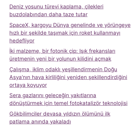
Deniz yosunu türevi kaplama, çilekleri
buzdolabından daha taze tutar
SpaceX, kargoyu Dünya genelinde ve yörüngeye
hızlı bir şekilde taşımak için roket kullanmayı
hedefliyor
İki malzeme, bir fotonik çip: Işık frekansları
üretmenin yeni bir yolunun kilidini açmak
Çalışma, iklim odaklı yeşillendirmenin Doğu
Asya’nın hava kirliliğini yeniden şekillendirdiğini
ortaya koyuyor
Sera gazlarını geleceğin yakıtlarına
dönüştürmek için temel fotokatalizör teknolojisi
Gökbilimciler devasa yıldızın ölümünü ilk
patlama anında yakaladı