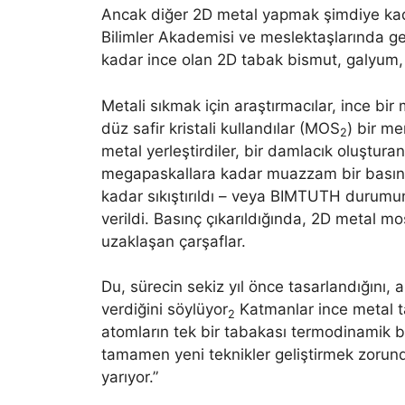
Ancak diğer 2D metal yapmak şimdiye kad
Bilimler Akademisi ve meslektaşlarında geli
kadar ince olan 2D tabak bismut, galyum, i
Metali sıkmak için araştırmacılar, ince bi
düz safir kristali kullandılar (MOS
) bir me
2
metal yerleştirdiler, bir damlacık oluştura
megapaskallara kadar muazzam bir basınçla
kadar sıkıştırıldı – veya BIMTUTH durumu
verildi. Basınç çıkarıldığında, 2D metal m
uzaklaşan çarşaflar.
Du, sürecin sekiz yıl önce tasarlandığını
verdiğini söylüyor
Katmanlar ince metal ta
2
atomların tek bir tabakası termodinamik bi
tamamen yeni teknikler geliştirmek zorund
yarıyor.”