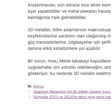
Araştırmacılar, son derece ince atom katm
ayar yapabildiler ve metal plakaları hassa
kalınlığında hale getirebildiler.
2D metaller, bilim adamlarının makroskopi
keşfetmelerine yardımcı olan olağandışı öze
güç transistörlerine, bilgisayarlar için şef
derece etkili katalizörlere yol açabilir.
Bir sorun, mos
Metal tabakayı kapsülleme
2
uygulamalar için sorunlu olabileceğini, anca
gösteriyor, bu nedenle 2D metalin elektro
Kategoriler
Kimya
Quantum Networks için ilk işletim sistemi inşa e
Sonunda 2023 ve 2024’te rekor ısıya neyin ne