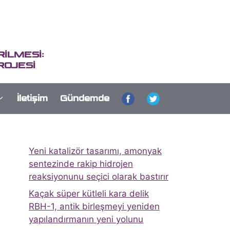
İLMESİ:
ROJESİ
İletişim
Gündemde
Yeni katalizör tasarımı, amonyak
sentezinde rakip hidrojen
reaksiyonunu seçici olarak bastırır
Kaçak süper kütleli kara delik
RBH-1, antik birleşmeyi yeniden
yapılandırmanın yeni yolunu