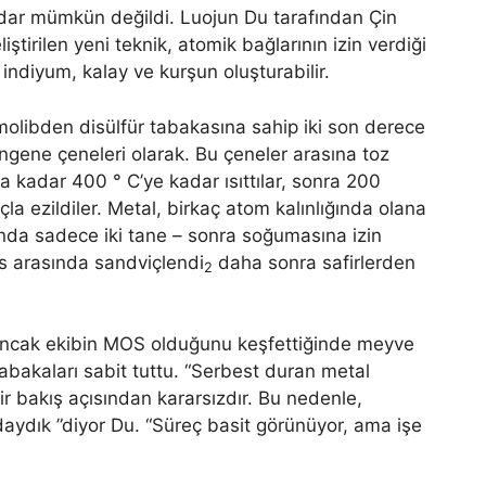
ar mümkün değildi. Luojun Du tarafından Çin
ştirilen yeni teknik, atomik bağlarının izin verdiği
ndiyum, kalay ve kurşun oluşturabilir.
r molibden disülfür tabakasına sahip iki son derece
ngene çeneleri olarak. Bu çeneler arasına toz
na kadar 400 ° C’ye kadar ısıttılar, sonra 200
 ezildiler. Metal, birkaç atom kalınlığında olana
nda sadece iki tane – sonra soğumasına izin
os arasında sandviçlendi
daha sonra safirlerden
2
, ancak ekibin MOS olduğunu keşfettiğinde meyve
bakaları sabit tuttu. “Serbest duran metal
r bakış açısından kararsızdır. Bu nedenle,
aydık ”diyor Du. “Süreç basit görünüyor, ama işe