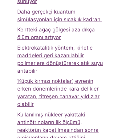
sunuyor
Daha gerçekçi kuantum
simülasyonları için sıcaklık kadranı
Kentteki ağaç gölgesi azaldıkça
ölüm oranı artıyor
Elektrokatalitik yöntem, kirletici
maddeleri geri kazanılabilir
polimerlere dönüştürerek atık suyu
arıtabilir
‘Küçük kırmızı noktalar’, evrenin
erken dönemlerinde kara delikler
yaratan, titreşen canavar yıldızlar
olabilir
Kullanılmış nükleer yakıttaki
antinötrinoların ilk ölçümü,
reaktörün kapatılmasından sonra
emisyonların devam ettiğini