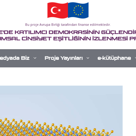
Bu proje Avrupa Birliği tarafından finanse edilmektedir.
E'DE KATILIMCI DEMOKRASİNİN GÜÇLENDİR
MSAL CİNSİYET EŞİTLİĞİNİN İZLENMESİ P
edyada Biz
Proje Yayınları
e-kütüphane