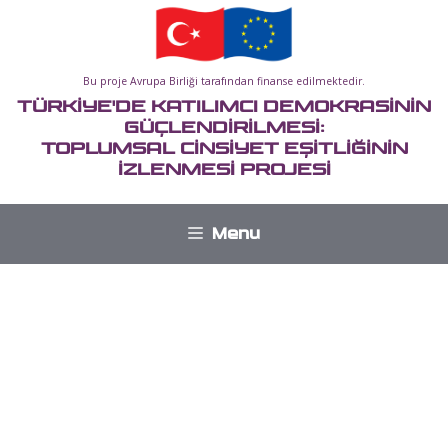
İçeriğe
atla
Bu proje Avrupa Birliği tarafından finanse edilmektedir.
TÜRKİYE'DE KATILIMCI DEMOKRASİNİN
GÜÇLENDİRİLMESİ:
TOPLUMSAL CİNSİYET EŞİTLİĞİNİN
İZLENMESİ PROJESİ
Menu