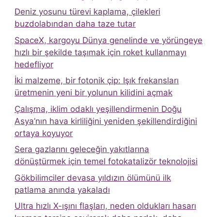
Deniz yosunu türevi kaplama, çilekleri
buzdolabından daha taze tutar
SpaceX, kargoyu Dünya genelinde ve yörüngeye
hızlı bir şekilde taşımak için roket kullanmayı
hedefliyor
İki malzeme, bir fotonik çip: Işık frekansları
üretmenin yeni bir yolunun kilidini açmak
Çalışma, iklim odaklı yeşillendirmenin Doğu
Asya’nın hava kirliliğini yeniden şekillendirdiğini
ortaya koyuyor
Sera gazlarını geleceğin yakıtlarına
dönüştürmek için temel fotokatalizör teknolojisi
Gökbilimciler devasa yıldızın ölümünü ilk
patlama anında yakaladı
Ultra hızlı X-ışını flaşları, neden oldukları hasarı