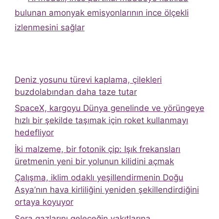
bulunan amonyak emisyonlarının ince ölçekli
izlenmesini sağlar
Deniz yosunu türevi kaplama, çilekleri
buzdolabından daha taze tutar
SpaceX, kargoyu Dünya genelinde ve yörüngeye
hızlı bir şekilde taşımak için roket kullanmayı
hedefliyor
İki malzeme, bir fotonik çip: Işık frekansları
üretmenin yeni bir yolunun kilidini açmak
Çalışma, iklim odaklı yeşillendirmenin Doğu
Asya’nın hava kirliliğini yeniden şekillendirdiğini
ortaya koyuyor
Sera gazlarını geleceğin yakıtlarına