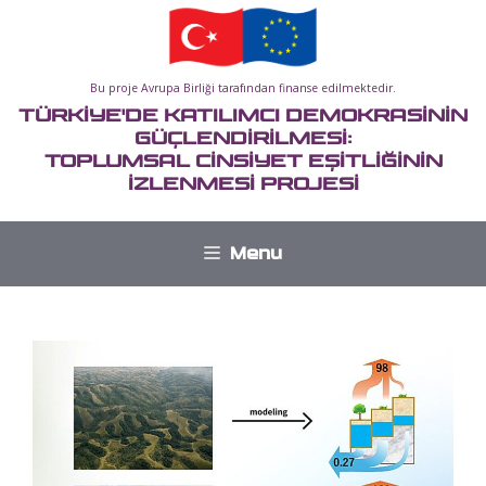
İçeriğe
atla
Bu proje Avrupa Birliği tarafından finanse edilmektedir.
TÜRKİYE'DE KATILIMCI DEMOKRASİNİN
GÜÇLENDİRİLMESİ:
TOPLUMSAL CİNSİYET EŞİTLİĞİNİN
İZLENMESİ PROJESİ
Menu