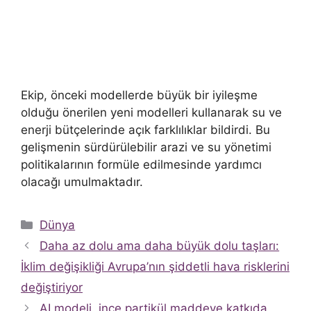
Ekip, önceki modellerde büyük bir iyileşme
olduğu önerilen yeni modelleri kullanarak su ve
enerji bütçelerinde açık farklılıklar bildirdi. Bu
gelişmenin sürdürülebilir arazi ve su yönetimi
politikalarının formüle edilmesinde yardımcı
olacağı umulmaktadır.
Kategoriler
Dünya
Daha az dolu ama daha büyük dolu taşları:
İklim değişikliği Avrupa’nın şiddetli hava risklerini
değiştiriyor
AI modeli, ince partikül maddeye katkıda