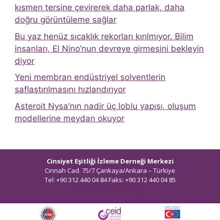
kısmen tersine çevirerek daha parlak, daha
doğru görüntüleme sağlar
Bu yaz henüz sıcaklık rekorları kırılmıyor. Bilim
insanları, El Nino’nun devreye girmesini bekleyin
diyor
Yeni membran endüstriyel solventlerin
saflaştırılmasını hızlandırıyor
Asteroit Nysa’nın nadir üç loblu yapısı, oluşum
modellerine meydan okuyor
Cinsiyet Eşitliği İzleme Derneği Merkezi
Cinnah Cad. 75/7 Çankaya/Ankara – Türkiye
Tel: +90 312 440 04 84 Faks: +90 312 440 04 85
bilgi@ceidizleme.org