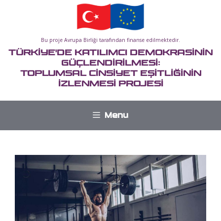
İçeriğe
atla
Bu proje Avrupa Birliği tarafından finanse edilmektedir.
TÜRKİYE'DE KATILIMCI DEMOKRASİNİN
GÜÇLENDİRİLMESİ:
TOPLUMSAL CİNSİYET EŞİTLİĞİNİN
İZLENMESİ PROJESİ
Menu