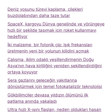
Deniz yosunu türevi kaplama, çilekleri
buzdolabından daha taze tutar
SpaceX, kargoyu Dünya genelinde ve yörüngeye
hızlı bir şekilde taşımak için roket kullanmayı
hedefliyor
İki malzeme, bir fotonik çip: Işık frekansları
üretmenin yeni bir yolunun kilidini açmak
Çalışma, iklim odaklı yeşillendirmenin Doğu
Asya’nın hava kirliliğini yeniden şekillendirdiğini
ortaya koyuyor
Sera gazlarını geleceğin yakıtlarına
dönüştürmek için temel fotokatalizör teknolojisi
Gökbilimciler devasa yıldızın ölümünü ilk
patlama anında yakaladı
Ultra hızlı X-ışını flaşları, neden oldukları hasarı