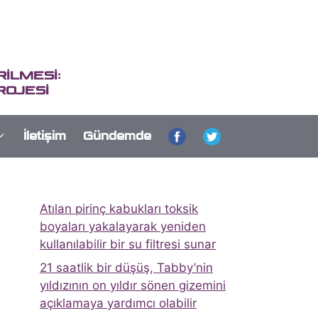
İLMESİ:
ROJESİ
İletişim
Gündemde
Atılan pirinç kabukları toksik
boyaları yakalayarak yeniden
kullanılabilir bir su filtresi sunar
21 saatlik bir düşüş, Tabby’nin
yıldızının on yıldır sönen gizemini
açıklamaya yardımcı olabilir