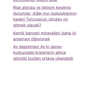
Risk altında ve iletişim kesilmiş
durumda; diğer kıyı topluluklarının
kaderi Torcross’un izinden mi
gitmek olacak?
Kemik benzeri mineralleri daha iyi
anlamayı öğrenmek
Ay depremleri Ay’ın güney
kutbundaki kraterlerin altına
gömülü buzları ortaya çıkarabilir