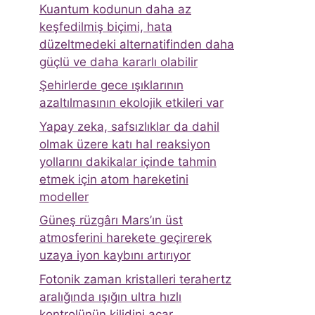
Kuantum kodunun daha az
keşfedilmiş biçimi, hata
düzeltmedeki alternatifinden daha
güçlü ve daha kararlı olabilir
Şehirlerde gece ışıklarının
azaltılmasının ekolojik etkileri var
Yapay zeka, safsızlıklar da dahil
olmak üzere katı hal reaksiyon
yollarını dakikalar içinde tahmin
etmek için atom hareketini
modeller
Güneş rüzgârı Mars’ın üst
atmosferini harekete geçirerek
uzaya iyon kaybını artırıyor
Fotonik zaman kristalleri terahertz
aralığında ışığın ultra hızlı
kontrolünün kilidini açar