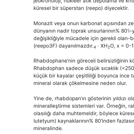
jeokronoloji, nükleer atık depolama ve kr
küresel bir süperstarı (reepo) diyecektir.
Monazit veya onun karbonat açısından ze
dünyanın nadir toprak unsurlarının% 80’i-yen
değişikliğiyle mücadele için gerekli olan-
(reepo3F) dayanılmazdır.
· XH
O, x = 0-1
4
2
Rhabdophane’nin göreceli belirsizliğinin k
Rhabdophan sadece düşük sıcaklık (<250 
küçük bir kayalar çeşitliliği boyunca ince ta
mineral olarak çökelmesine neden olur.
Yine de, rhabdopan’ın gösterinin yıldızı o
mineralleştirme sistemleri var. Örneğin, 
olasılığı daha muhtemeldir, böylece küres
lutetyum) kaynaklarının% 80’inden fazlası
mineralinde.