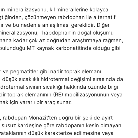
nın mineralizasyonu, kil minerallerine kolayca
eştiğinden, çözünmeyen rabdophan ile alternatif
ır ve bu nedenle anlaşılması gereklidir. Diğer
k mineralizasyonu, rhabdophan’in doğal oluşumu
zamana kadar çok az doğrudan araştırmaya rağmen,
ak bulunduğu MT kaynak karbonatitinde olduğu gibi
 ve pegmatitler gibi nadir toprak elemanı
üşük sıcaklıklı hidrotermal değişimi sırasında da
rotermal sıvının sıcaklığı hakkında özünde bilgi
adir toprak elemanının (RE) mobilizasyonunun veya
k için yararlı bir araç sunar.
in, rabdopan Monazit’ten doğru bir şekilde ayırt
ıcı susuz kardeşine göre rabdopanın kesin olmayan
 yataklarının düşük karakterize edilmesine veya