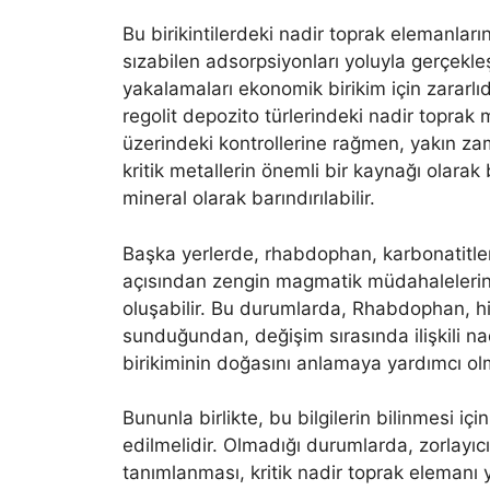
Bu birikintilerdeki nadir toprak elemanları
sızabilen adsorpsiyonları yoluyla gerçekl
yakalamaları ekonomik birikim için zararlıd
regolit depozito türlerindeki nadir topra
üzerindeki kontrollerine rağmen, yakın 
kritik metallerin önemli bir kaynağı olar
mineral olarak barındırılabilir.
Başka yerlerde, rhabdophan, karbonatitler
açısından zengin magmatik müdahalelerin d
oluşabilir. Bu durumlarda, Rhabdophan, hid
sunduğundan, değişim sırasında ilişkili n
birikiminin doğasını anlamaya yardımcı olma
Bununla birlikte, bu bilgilerin bilinmesi iç
edilmelidir. Olmadığı durumlarda, zorlay
tanımlanması, kritik nadir toprak elemanı