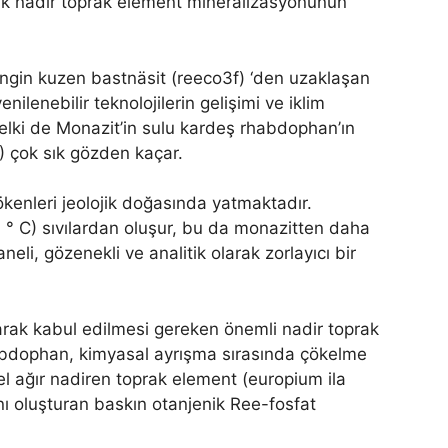
itik nadir toprak element mineralizasyonunun
ngin kuzen bastnäsit (reeco3f) ‘den uzaklaşan
ilenebilir teknolojilerin gelişimi ve iklim
belki de Monazit’in sulu kardeş rhabdophan’ın
) çok sık gözden kaçar.
ökenleri jeolojik doğasında yatmaktadır.
° C) sıvılardan oluşur, bu da monazitten daha
neli, gözenekli ve analitik olarak zorlayıcı bir
larak kabul edilmesi gereken önemli nadir toprak
rabdophan, kimyasal ayrışma sırasında çökelme
el ağır nadiren toprak element (europium ila
nı oluşturan baskın otanjenik Ree-fosfat