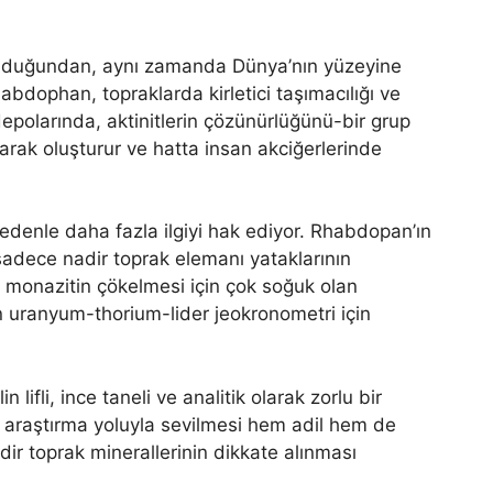
 olduğundan, aynı zamanda Dünya’nın yüzeyine
abdophan, topraklarda kirletici taşımacılığı ve
depolarında, aktinitlerin çözünürlüğünü-bir grup
arak oluşturur ve hatta insan akciğerlerinde
edenle daha fazla ilgiyi hak ediyor. Rhabdopan’ın
, sadece nadir toprak elemanı yataklarının
 monazitin çökelmesi için çok soğuk olan
an uranyum-thorium-lider jeokronometri için
lifli, ince taneli ve analitik olarak zorlu bir
r araştırma yoluyla sevilmesi hem adil hem de
dir toprak minerallerinin dikkate alınması