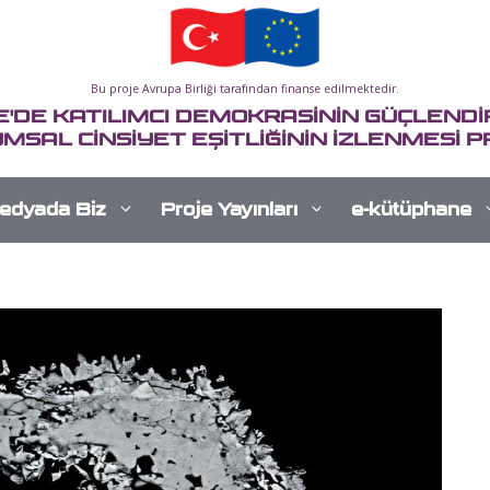
Bu proje Avrupa Birliği tarafından finanse edilmektedir.
E'DE KATILIMCI DEMOKRASİNİN GÜÇLENDİR
MSAL CİNSİYET EŞİTLİĞİNİN İZLENMESİ P
edyada Biz
Proje Yayınları
e-kütüphane