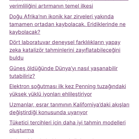
verimliliğini artırmanın temel ilkesi
Doğu Afrika’nın ikonik kar zirveleri yakında
tamamen ortadan kaybolacak. Eridiklerinde ne
kaybolacak?
Dört laboratuvar deneysel farklılıkların yapay
zeka katalizör tahminlerini zayıflatabileceğini
buldu
Güneş öldüğünde Dünya’yı nasıl yaşanabilir
tutabiliriz?
Elektron soğutması ilk kez Penning tuzağındaki
yüksek yüklü iyonları ehlileştiriyor
Uzmanlar, esrar tarımının Kaliforniya’daki akışları
değiştirdiği konusunda uyarıyor
Tüketici tercihleri ​​için daha iyi tahmin modelleri
oluşturma