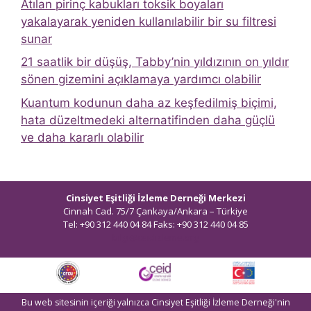
Atılan pirinç kabukları toksik boyaları
yakalayarak yeniden kullanılabilir bir su filtresi
sunar
21 saatlik bir düşüş, Tabby’nin yıldızının on yıldır
sönen gizemini açıklamaya yardımcı olabilir
Kuantum kodunun daha az keşfedilmiş biçimi,
hata düzeltmedeki alternatifinden daha güçlü
ve daha kararlı olabilir
Cinsiyet Eşitliği İzleme Derneği Merkezi
Cinnah Cad. 75/7 Çankaya/Ankara – Türkiye
Tel: +90 312 440 04 84 Faks: +90 312 440 04 85
bilgi@ceidizleme.org
Bu web sitesinin içeriği yalnızca Cinsiyet Eşitliği İzleme Derneği'nin