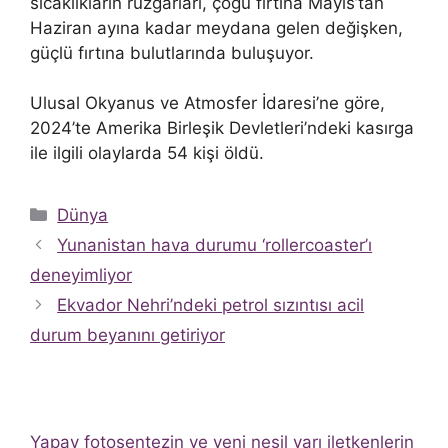
sıcaklıkların rüzgarları, çoğu fırtına Mayıs’tan
Haziran ayına kadar meydana gelen değişken,
güçlü fırtına bulutlarında buluşuyor.
Ulusal Okyanus ve Atmosfer İdaresi’ne göre,
2024’te Amerika Birleşik Devletleri’ndeki kasırga
ile ilgili olaylarda 54 kişi öldü.
Kategoriler
Dünya
Yunanistan hava durumu ‘rollercoaster’ı
deneyimliyor
Ekvador Nehri’ndeki petrol sızıntısı acil
durum beyanını getiriyor
Yapay fotosentezin ve yeni nesil yarı iletkenlerin