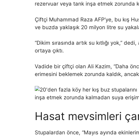
rezervuar veya tank inşa etmek zorunda k
Çiftçi Muhammad Raza AFP’ye, bu kış Hus
ve buzda yaklaşık 20 milyon litre su yakala
“Dikim sırasında artık su kıtlığı yok,” ded
ortaya çıktı.
Vadide bir çiftçi olan Ali Kazim, “Daha ön
erimesini beklemek zorunda kaldık, ancak s
Hasat mevsimleri ç
Stupalardan önce, “Mayıs ayında ekinlerimi