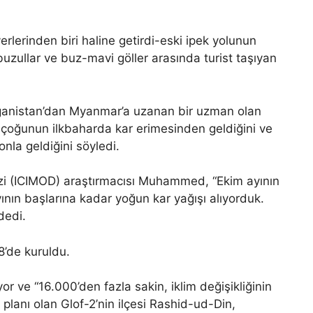
 yerlerinden biri haline getirdi-eski ipek yolunun
 buzullar ve buz-mavi göller arasında turist taşıyan
ganistan’dan Myanmar’a uzanan bir uzman olan
oğunun ilkbaharda kar erimesinden geldiğini ve
onla geldiğini söyledi.
zi (ICIMOD) araştırmacısı Muhammed, “Ekim ayının
nın başlarına kadar yoğun kar yağışı alıyorduk.
dedi.
18’de kuruldu.
or ve “16.000’den fazla sakin, iklim değişikliğinin
 planı olan Glof-2’nin ilçesi Rashid-ud-Din,