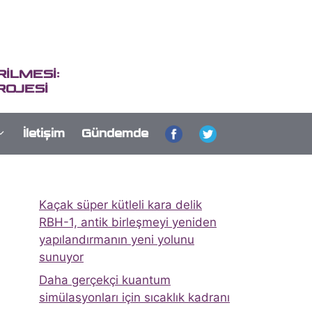
İLMESİ:
ROJESİ
İletişim
Gündemde
Kaçak süper kütleli kara delik
RBH-1, antik birleşmeyi yeniden
yapılandırmanın yeni yolunu
sunuyor
Daha gerçekçi kuantum
simülasyonları için sıcaklık kadranı