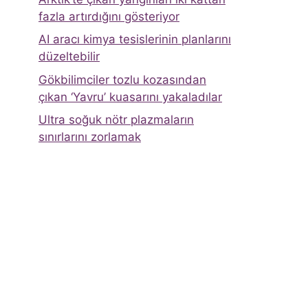
fazla artırdığını gösteriyor
AI aracı kimya tesislerinin planlarını
düzeltebilir
Gökbilimciler tozlu kozasından
çıkan ‘Yavru’ kuasarını yakaladılar
Ultra soğuk nötr plazmaların
sınırlarını zorlamak