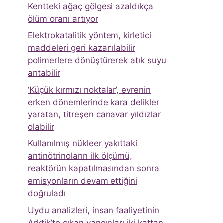
Kentteki ağaç gölgesi azaldıkça
ölüm oranı artıyor
Elektrokatalitik yöntem, kirletici
maddeleri geri kazanılabilir
polimerlere dönüştürerek atık suyu
arıtabilir
‘Küçük kırmızı noktalar’, evrenin
erken dönemlerinde kara delikler
yaratan, titreşen canavar yıldızlar
olabilir
Kullanılmış nükleer yakıttaki
antinötrinoların ilk ölçümü,
reaktörün kapatılmasından sonra
emisyonların devam ettiğini
doğruladı
Uydu analizleri, insan faaliyetinin
Arktik’te çıkan yangınları iki kattan