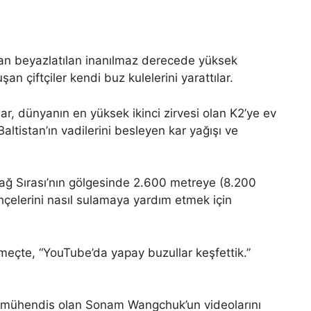
dan beyazlatılan inanılmaz derecede yüksek
şan çiftçiler kendi buz kulelerini yarattılar.
ar, dünyanın en yüksek ikinci zirvesi olan K2’ye ev
altistan’ın vadilerini besleyen kar yağışı ve
Dağ Sırası’nın gölgesinde 2.600 metreye (8.200
hçelerini nasıl sulamaya yardım etmek için
çte, “YouTube’da yapay buzullar keşfettik.”
e mühendis olan Sonam Wangchuk’un videolarını