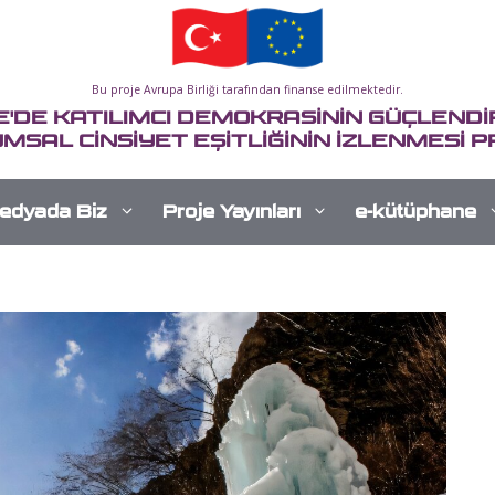
Bu proje Avrupa Birliği tarafından finanse edilmektedir.
E'DE KATILIMCI DEMOKRASİNİN GÜÇLENDİR
MSAL CİNSİYET EŞİTLİĞİNİN İZLENMESİ P
edyada Biz
Proje Yayınları
e-kütüphane