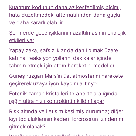
Kuantum kodunun daha az keşfedilmiş biçimi,
hata düzeltmedeki alternatifinden daha güçlü
ve daha kararlı olabilir
Şehirlerde gece ışıklarının azaltılmasının ekolojik
etkileri var
Yapay zeka, safsızlıklar da dahil olmak üzere
katı hal reaksiyon yollarını dakikalar içinde
tahmin etmek için atom hareketini modeller
Güneş rüzgârı Mars’ın üst atmosferini harekete
geçirerek uzaya iyon kaybını artırıyor
Fotonik zaman kristalleri terahertz aralığında
ışığın ultra hızlı kontrolünün kilidini açar
Risk altında ve iletişim kesilmiş durumda; diğer
kıyı topluluklarının kaderi Torcross’un izinden mi
gitmek olacak?