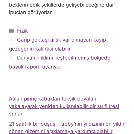
beklenmedik şekillerde gelişebileceğine dair
ipuçları görüyorlar.
Kategoriler
Fizik
Garip göktaşı artık var olmayan kayıp
gezegenin kalıntısı olabilir
Dünyanın iklimi keşfedilmemiş bölgede,
büyük raporu uyarıyor
Atılan pirinç kabukları toksik boyaları
yakalayarak yeniden kullanılabilir bir su filtresi
sunar
21 saatlik bir düşüş, Tabby’nin yıldızının on yıldır
sönen gizemini açıklamaya yardımcı olabilir