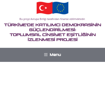
İçeriğe
atla
Bu proje Avrupa Birliği tarafından finanse edilmektedir.
TÜRKİYE'DE KATILIMCI DEMOKRASİNİN
GÜÇLENDİRİLMESİ:
TOPLUMSAL CİNSİYET EŞİTLİĞİNİN
İZLENMESİ PROJESİ
Menu