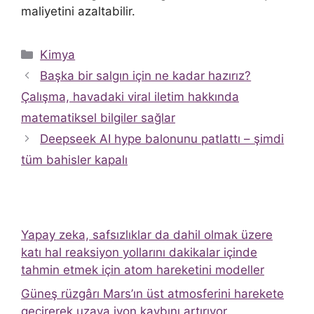
maliyetini azaltabilir.
Kategoriler
Kimya
Başka bir salgın için ne kadar hazırız?
Çalışma, havadaki viral iletim hakkında
matematiksel bilgiler sağlar
Deepseek AI hype balonunu patlattı – şimdi
tüm bahisler kapalı
Yapay zeka, safsızlıklar da dahil olmak üzere
katı hal reaksiyon yollarını dakikalar içinde
tahmin etmek için atom hareketini modeller
Güneş rüzgârı Mars’ın üst atmosferini harekete
geçirerek uzaya iyon kaybını artırıyor