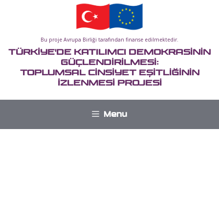
İçeriğe
atla
Bu proje Avrupa Birliği tarafından finanse edilmektedir.
TÜRKİYE'DE KATILIMCI DEMOKRASİNİN
GÜÇLENDİRİLMESİ:
TOPLUMSAL CİNSİYET EŞİTLİĞİNİN
İZLENMESİ PROJESİ
Menu