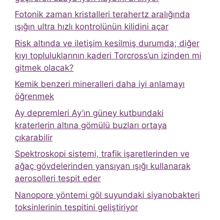
Fotonik zaman kristalleri terahertz aralığında
ışığın ultra hızlı kontrolünün kilidini açar
Risk altında ve iletişim kesilmiş durumda; diğer
kıyı topluluklarının kaderi Torcross’un izinden mi
gitmek olacak?
Kemik benzeri mineralleri daha iyi anlamayı
öğrenmek
Ay depremleri Ay’ın güney kutbundaki
kraterlerin altına gömülü buzları ortaya
çıkarabilir
Spektroskopi sistemi, trafik işaretlerinden ve
ağaç gövdelerinden yansıyan ışığı kullanarak
aerosolleri tespit eder
Nanopore yöntemi göl suyundaki siyanobakteri
toksinlerinin tespitini geliştiriyor