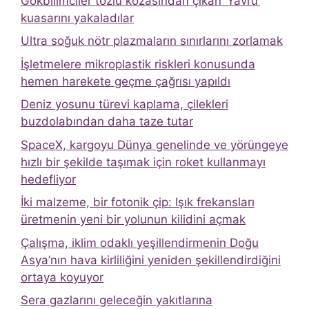
Gökbilimciler tozlu kozasından çıkan ‘Yavru’
kuasarını yakaladılar
Ultra soğuk nötr plazmaların sınırlarını zorlamak
İşletmelere mikroplastik riskleri konusunda
hemen harekete geçme çağrısı yapıldı
Deniz yosunu türevi kaplama, çilekleri
buzdolabından daha taze tutar
SpaceX, kargoyu Dünya genelinde ve yörüngeye
hızlı bir şekilde taşımak için roket kullanmayı
hedefliyor
İki malzeme, bir fotonik çip: Işık frekansları
üretmenin yeni bir yolunun kilidini açmak
Çalışma, iklim odaklı yeşillendirmenin Doğu
Asya’nın hava kirliliğini yeniden şekillendirdiğini
ortaya koyuyor
Sera gazlarını geleceğin yakıtlarına