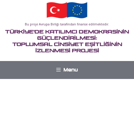
İçeriğe
atla
Bu proje Avrupa Birliği tarafından finanse edilmektedir.
TÜRKİYE'DE KATILIMCI DEMOKRASİNİN
GÜÇLENDİRİLMESİ:
TOPLUMSAL CİNSİYET EŞİTLİĞİNİN
İZLENMESİ PROJESİ
Menu