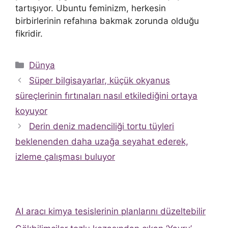
tartışıyor. Ubuntu feminizm, herkesin
birbirlerinin refahına bakmak zorunda olduğu
fikridir.
Kategoriler
Dünya
Süper bilgisayarlar, küçük okyanus
süreçlerinin fırtınaları nasıl etkilediğini ortaya
koyuyor
Derin deniz madenciliği tortu tüyleri
beklenenden daha uzağa seyahat ederek,
izleme çalışması buluyor
AI aracı kimya tesislerinin planlarını düzeltebilir