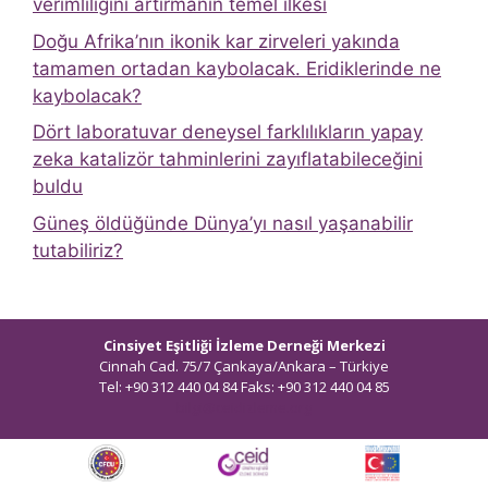
verimliliğini artırmanın temel ilkesi
Doğu Afrika’nın ikonik kar zirveleri yakında
tamamen ortadan kaybolacak. Eridiklerinde ne
kaybolacak?
Dört laboratuvar deneysel farklılıkların yapay
zeka katalizör tahminlerini zayıflatabileceğini
buldu
Güneş öldüğünde Dünya’yı nasıl yaşanabilir
tutabiliriz?
Cinsiyet Eşitliği İzleme Derneği Merkezi
Cinnah Cad. 75/7 Çankaya/Ankara – Türkiye
Tel: +90 312 440 04 84 Faks: +90 312 440 04 85
bilgi@ceidizleme.org