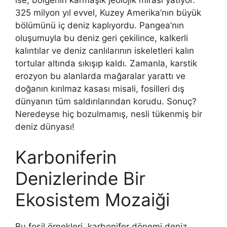
ise, bölgenin karmaşık jeolojik mirası yatıyor.
325 milyon yıl evvel, Kuzey Amerika’nın büyük
bölümünü iç deniz kaplıyordu. Pangea’nın
oluşumuyla bu deniz geri çekilince, kalkerli
kalıntılar ve deniz canlılarının iskeletleri kalın
tortular altında sıkışıp kaldı. Zamanla, karstik
erozyon bu alanlarda mağaralar yarattı ve
doğanın kırılmaz kasası misali, fosilleri dış
dünyanın tüm saldırılarından korudu. Sonuç?
Neredeyse hiç bozulmamış, nesli tükenmiş bir
deniz dünyası!
Karboniferin
Denizlerinde Bir
Ekosistem Mozaiği
Bu fosil örnekleri, karbonifer dönemi deniz