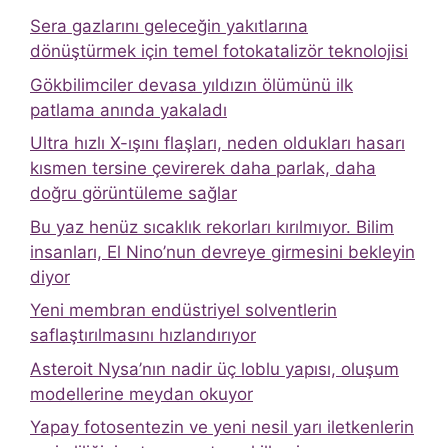
Sera gazlarını geleceğin yakıtlarına
dönüştürmek için temel fotokatalizör teknolojisi
Gökbilimciler devasa yıldızın ölümünü ilk
patlama anında yakaladı
Ultra hızlı X-ışını flaşları, neden oldukları hasarı
kısmen tersine çevirerek daha parlak, daha
doğru görüntüleme sağlar
Bu yaz henüz sıcaklık rekorları kırılmıyor. Bilim
insanları, El Nino’nun devreye girmesini bekleyin
diyor
Yeni membran endüstriyel solventlerin
saflaştırılmasını hızlandırıyor
Asteroit Nysa’nın nadir üç loblu yapısı, oluşum
modellerine meydan okuyor
Yapay fotosentezin ve yeni nesil yarı iletkenlerin