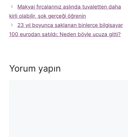
Makyaj fırçalarınız aslında tuvaletten daha
kirli olabilir, şok gerçeği öğrenin
23 yıl boyunca saklanan binlerce bilgisayar
100 eurodan satıldı: Neden böyle ucuza gitti?
Yorum yapın
Yorum