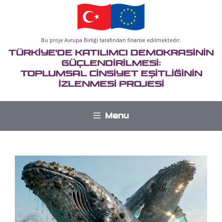
İçeriğe
atla
Bu proje Avrupa Birliği tarafından finanse edilmektedir.
TÜRKİYE'DE KATILIMCI DEMOKRASİNİN
GÜÇLENDİRİLMESİ:
TOPLUMSAL CİNSİYET EŞİTLİĞİNİN
İZLENMESİ PROJESİ
Menu