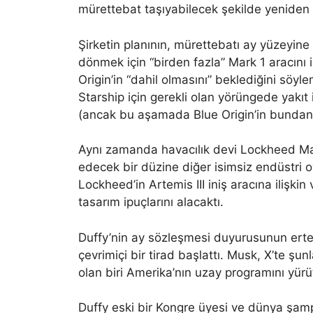
mürettebat taşıyabilecek şekilde yenide
Şirketin planının, mürettebatı ay yüzeyin
dönmek için “birden fazla” Mark 1 aracını i
Origin’in “dahil olmasını” beklediğini söylemi
Starship için gerekli olan yörüngede yakıt 
(ancak bu aşamada Blue Origin’in bundan n
Aynı zamanda havacılık devi Lockheed Mar
edecek bir düzine diğer isimsiz endüstri 
Lockheed’in Artemis III iniş aracına ilişk
tasarım ipuçlarını alacaktı.
Duffy’nin ay sözleşmesi duyurusunun erte
çevrimiçi bir tirad başlattı. Musk, X’te şu
olan biri Amerika’nın uzay programını yürü
Duffy eski bir Kongre üyesi ve dünya şamp