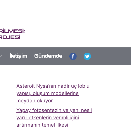
İLMESİ:
ROJESİ
İletişim
Gündemde
Asteroit Nysa’nın nadir üç loblu
yapısı, oluşum modellerine
meydan okuyor
Yapay fotosentezin ve yeni nesil
yarı iletkenlerin verimliliğini
artırmanın temel ilkesi