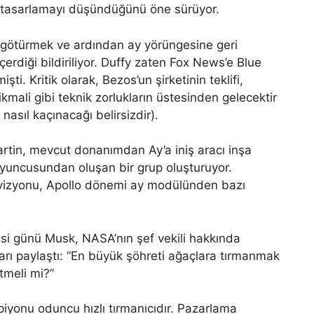
n tasarlamayı düşündüğünü öne sürüyor.
e götürmek ve ardından ay yörüngesine geri
çerdiği bildiriliyor. Duffy zaten Fox News’e Blue
şti. Kritik olarak, Bezos’un şirketinin teklifi,
ikmali gibi teknik zorlukların üstesinden gelecektir
asıl kaçınacağı belirsizdir).
tin, mevcut donanımdan Ay’a iniş aracı inşa
oyuncusundan oluşan bir grup oluşturuyor.
in vizyonu, Apollo dönemi ay modülünden bazı
si günü Musk, NASA’nın şef vekili hakkında
nları paylaştı: “En büyük şöhreti ağaçlara tırmanmak
tmeli mi?”
iyonu oduncu hızlı tırmanıcıdır. Pazarlama