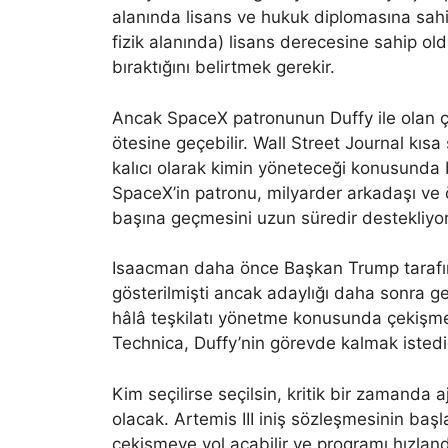
alanında lisans ve hukuk diplomasına sahipt
fizik alanında) lisans derecesine sahip ol
bıraktığını belirtmek gerekir.
Ancak SpaceX patronunun Duffy ile olan çe
ötesine geçebilir. Wall Street Journal kıs
kalıcı olarak kimin yöneteceği konusunda b
SpaceX’in patronu, milyarder arkadaşı ve 
başına geçmesini uzun süredir destekliyo
Isaacman daha önce Başkan Trump tarafı
gösterilmişti ancak adaylığı daha sonra ger
hâlâ teşkilatı yönetme konusunda çekişme
Technica, Duffy’nin görevde kalmak istediği
Kim seçilirse seçilsin, kritik bir zamanda 
olacak. Artemis III iniş sözleşmesinin baş
çekişmeye yol açabilir ve programı hızland