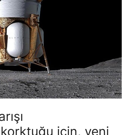
arışı
orktuğu için, yeni