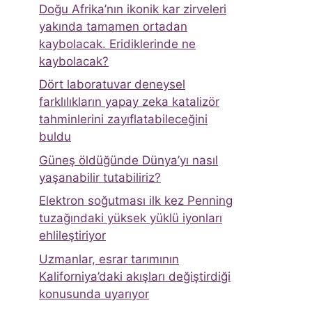
Doğu Afrika’nın ikonik kar zirveleri
yakında tamamen ortadan
kaybolacak. Eridiklerinde ne
kaybolacak?
Dört laboratuvar deneysel
farklılıkların yapay zeka katalizör
tahminlerini zayıflatabileceğini
buldu
Güneş öldüğünde Dünya’yı nasıl
yaşanabilir tutabiliriz?
Elektron soğutması ilk kez Penning
tuzağındaki yüksek yüklü iyonları
ehlileştiriyor
Uzmanlar, esrar tarımının
Kaliforniya’daki akışları değiştirdiği
konusunda uyarıyor