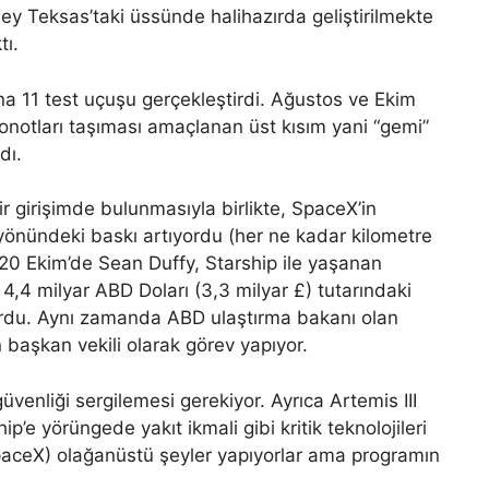
üney Teksas’taki üssünde halihazırda geliştirilmekte
tı.
a 11 test uçuşu gerçekleştirdi. Ağustos ve Ekim
ronotları taşıması amaçlanan üst kısım yani “gemi”
dı.
ir girişimde bulunmasıyla birlikte, SpaceX’in
yönündeki baskı artıyordu (her ne kadar kilometre
 20 Ekim’de Sean Duffy, Starship ile yaşanan
4,4 milyar ABD Doları (3,3 milyar £) tutarındaki
yurdu. Aynı zamanda ABD ulaştırma bakanı olan
aşkan vekili olarak görev yapıyor.
 güvenliği sergilemesi gerekiyor. Ayrıca Artemis III
p’e yörüngede yakıt ikmali gibi kritik teknolojileri
SpaceX) olağanüstü şeyler yapıyorlar ama programın