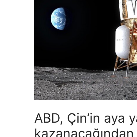
ABD, Çin’in aya y
kazanacağından k