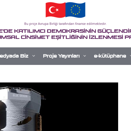
Bu proje Avrupa Birliği tarafından finanse edilmektedir.
E'DE KATILIMCI DEMOKRASİNİN GÜÇLENDİR
MSAL CİNSİYET EŞİTLİĞİNİN İZLENMESİ P
edyada Biz
Proje Yayınları
e-kütüphane