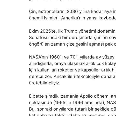
Çin, astronotlarını 2030 yılına kadar aya 
önemli isimleri, Amerika’nın yarışı kaybe
Ekim 2025’te, ilk Trump yönetimi dönemi
Senatosu’ndaki bir duruşmada şunları söyl
öngörülen zaman çizelgesini aşması pek ol
NASA’nın 1960’lı ve 70’li yıllarda ay yüzey
alındığında, oraya ulaşmak artık çok kolay
için kullanılan roketler ve kapsüller artık
derece zor. Ancak ileri teknolojiyle daha ağ
üretebilmeliyiz.
Elbette şimdiki zamanla Apollo dönemi ar
noktasında (1965 ile 1966 arasında), NASA’
Bu, sonraki onyıllarda tutarlı bir şekilde 
kat daha az faktör, daha az personel, daha