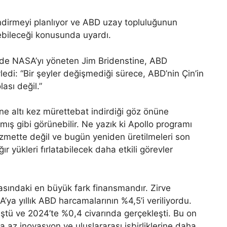
indirmeyi planlıyor ve ABD uzay topluluğunun
debileceği konusunda uyardı.
nde NASA’yı yöneten Jim Bridenstine, ABD
edi: “Bir şeyler değişmediği sürece, ABD’nin Çin’in
ası değil.”
ine altı kez mürettebat indirdiği göz önüne
mış gibi görünebilir. Ne yazık ki Apollo programı
 hizmette değil ve bugün yeniden üretilmeleri son
ır yükleri fırlatabilecek daha etkili görevler
asındaki en büyük fark finansmandır. Zirve
ya yıllık ABD harcamalarının %4,5’i veriliyordu.
düştü ve 2024’te %0,4 civarında gerçekleşti. Bu on
 az inovasyon ve uluslararası işbirliklerine daha