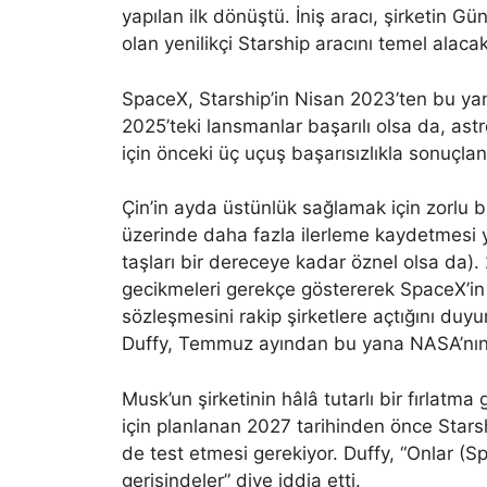
yapılan ilk dönüştü. İniş aracı, şirketin G
olan yenilikçi Starship aracını temel alacak
SpaceX, Starship’in Nisan 2023’ten bu yan
2025’teki lansmanlar başarılı olsa da, ast
için önceki üç uçuş başarısızlıkla sonuçlan
Çin’in ayda üstünlük sağlamak için zorlu b
üzerinde daha fazla ilerleme kaydetmesi 
taşları bir dereceye kadar öznel olsa da).
gecikmeleri gerekçe göstererek SpaceX’in 
sözleşmesini rakip şirketlere açtığını du
Duffy, Temmuz ayından bu yana NASA’nın b
Musk’un şirketinin hâlâ tutarlı bir fırlatma
için planlanan 2027 tarihinden önce Starshi
de test etmesi gerekiyor. Duffy, “Onlar (
gerisindeler” diye iddia etti.