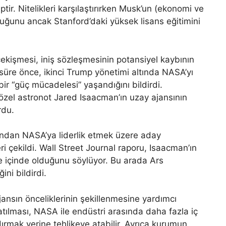
ir. Nitelikleri karşılaştırırken Musk’un (ekonomi ve
duğunu ancak Stanford’daki yüksek lisans eğitimini
kişmesi, iniş sözleşmesinin potansiyel kaybının
a süre önce, ikinci Trump yönetimi altında NASA’yı
ir “güç mücadelesi” yaşandığını bildirdi.
özel astronot Jared Isaacman’ın uzay ajansının
rdu.
ndan NASA’ya liderlik etmek üzere aday
i çekildi. Wall Street Journal raporu, Isaacman’ın
 içinde olduğunu söylüyor. Bu arada Ars
ni bildirdi.
ajansın önceliklerinin şekillenmesine yardımcı
latılması, NASA ile endüstri arasında daha fazla iç
ırmak yerine tehlikeye atabilir. Ayrıca kurumun