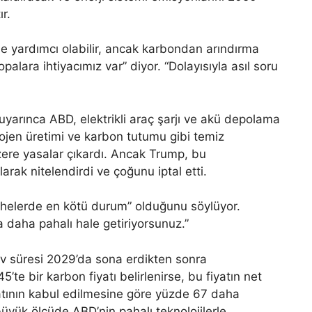
r.
e yardımcı olabilir, ancak karbondan arındırma
alara ihtiyacımız var” diyor. “Dolayısıyla asıl soru
uyarınca ABD, elektrikli araç şarjı ve akü depolama
rojen üretimi ve karbon tutumu gibi temiz
üzere yasalar çıkardı. Ancak Trump, bu
larak nitelendirdi ve çoğunu iptal etti.
cephelerde en kötü durum” olduğunu söylüyor.
 daha pahalı hale getiriyorsunuz.”
ev süresi 2029’da sona erdikten sonra
’te bir karbon fiyatı belirlenirse, bu fiyatın net
yatının kabul edilmesine göre yüzde 67 daha
yük ölçüde ABD’nin pahalı teknolojilerle