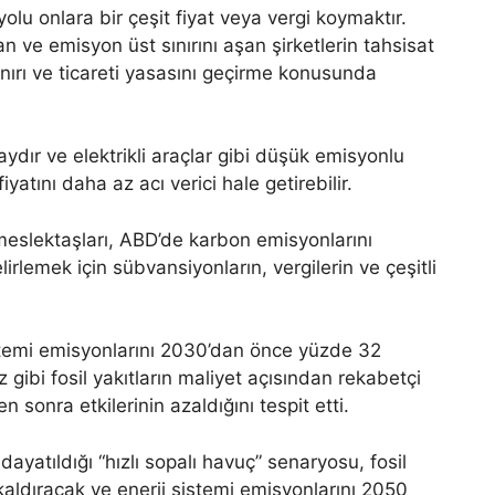
olu onlara bir çeşit fiyat veya vergi koymaktır.
 ve emisyon üst sınırını aşan şirketlerin tahsisat
ınırı ve ticareti yasasını geçirme konusunda
ır ve elektrikli araçlar gibi düşük emisyonlu
yatını daha az acı verici hale getirebilir.
meslektaşları, ABD’de karbon emisyonlarını
lirlemek için sübvansiyonların, vergilerin ve çeşitli
istemi emisyonlarını 2030’dan önce yüzde 32
gibi fosil yakıtların maliyet açısından rekabetçi
sonra etkilerinin azaldığını tespit etti.
ayatıldığı “hızlı sopalı havuç” senaryosu, fosil
kaldıracak ve enerji sistemi emisyonlarını 2050