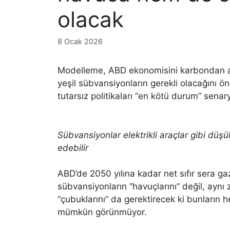
olacak
8 Ocak 2026
Modelleme, ABD ekonomisini karbondan ar
yeşil sübvansiyonların gerekli olacağını ö
tutarsız politikaları “en kötü durum” sena
Sübvansiyonlar elektrikli araçlar gibi düş
edebilir
ABD’de 2050 yılına kadar net sıfır sera g
sübvansiyonların “havuçlarını” değil, ayn
“çubuklarını” da gerektirecek ki bunların
mümkün görünmüyor.