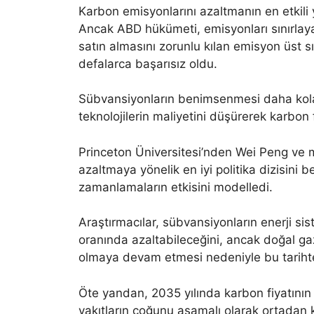
Karbon emisyonlarını azaltmanın en etkili y
Ancak ABD hükümeti, emisyonları sınırlayan
satın almasını zorunlu kılan emisyon üst s
defalarca başarısız oldu.
Sübvansiyonların benimsenmesi daha kolayd
teknolojilerin maliyetini düşürerek karbon fi
Princeton Üniversitesi’nden Wei Peng ve 
azaltmaya yönelik en iyi politika dizisini be
zamanlamaların etkisini modelledi.
Araştırmacılar, sübvansiyonların enerji s
oranında azaltabileceğini, ancak doğal gaz 
olmaya devam etmesi nedeniyle bu tarihten 
Öte yandan, 2035 yılında karbon fiyatının d
yakıtların çoğunu aşamalı olarak ortadan 