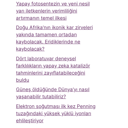
Yapay fotosentezin ve yeni nesil
yarı iletkenlerin verimliliğini
artırmanın temel ilkesi
Doğu Afrika’nın ikonik kar zirveleri
yakında tamamen ortadan
kaybolacak. Eridiklerinde ne
kaybolacak?
Dört laboratuvar deneysel
farklılıkların yapay zeka katalizör
tahminlerini zayıflatabileceğini
buldu
Güneş öldüğünde Dünya’yı nasıl
yaşanabilir tutabiliriz?
Elektron soğutması ilk kez Penning
tuzağındaki yüksek yüklü iyonları
ehlileştiriyor