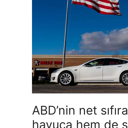
ABD’nin net sıfır
havuca hem de so