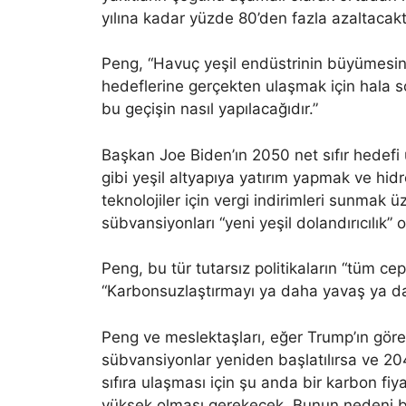
yılına kadar yüzde 80’den fazla azaltacaktı
Peng, “Havuç yeşil endüstrinin büyümesin
hedeflerine gerçekten ulaşmak için hala sop
bu geçişin nasıl yapılacağıdır.”
Başkan Joe Biden’ın 2050 net sıfır hedefi 
gibi yeşil altyapıya yatırım yapmak ve hid
teknolojiler için vergi indirimleri sunmak 
sübvansiyonları “yeni yeşil dolandırıcılık” o
Peng, bu tür tutarsız politikaların “tüm 
“Karbonsuzlaştırmayı ya daha yavaş ya da
Peng ve meslektaşları, eğer Trump’ın gör
sübvansiyonlar yeniden başlatılırsa ve 2045
sıfıra ulaşması için şu anda bir karbon fi
yüksek olması gerekecek. Bunun nedeni bü