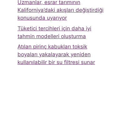
Uzmanlar, esrar tarımının
Kaliforniya’daki akışları değiştirdiği
konusunda uyarıyor
Tüketici tercihleri ​​için daha iyi
tahmin modelleri oluşturma
Atılan pirinç kabukları toksik
boyaları yakalayarak yeniden
kullanılabilir bir su filtresi sunar