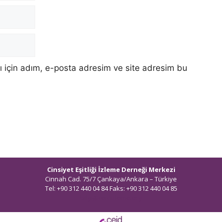
 için adım, e-posta adresim ve site adresim bu
Cinsiyet Eşitliği İzleme Derneği Merkezi
Cinnah Cad. 75/7 Çankaya/Ankara – Türkiye
Tel: +90 312 440 04 84 Faks: +90 312 440 04 85
bilgi@ceidizleme.org