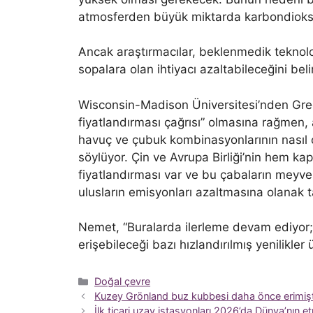
atmosferden büyük miktarda karbondioksit
Ancak araştırmacılar, beklenmedik teknoloj
sopalara olan ihtiyacı azaltabileceğini belir
Wisconsin-Madison Üniversitesi’nden Greg
fiyatlandırması çağrısı” olmasına rağmen, a
havuç ve çubuk kombinasyonlarının nasıl ç
söylüyor. Çin ve Avrupa Birliği’nin hem k
fiyatlandırması var ve bu çabaların meyvele
ulusların emisyonları azaltmasına olanak t
Nemet, “Buralarda ilerleme devam ediyor; 
erişebileceği bazı hızlandırılmış yenilikler ü
Kategoriler
Doğal çevre
Kuzey Grönland buz kubbesi daha önce erimişti 
İlk ticari uzay istasyonları 2026’da Dünya’nın