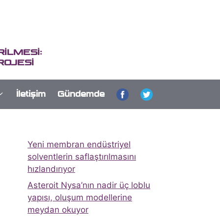
İLMESİ:
ROJESİ
İletişim
Gündemde
Yeni membran endüstriyel
solventlerin saflaştırılmasını
hızlandırıyor
Asteroit Nysa’nın nadir üç loblu
yapısı, oluşum modellerine
meydan okuyor