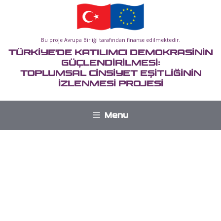
İçeriğe
atla
Bu proje Avrupa Birliği tarafından finanse edilmektedir.
TÜRKİYE'DE KATILIMCI DEMOKRASİNİN
GÜÇLENDİRİLMESİ:
TOPLUMSAL CİNSİYET EŞİTLİĞİNİN
İZLENMESİ PROJESİ
Menu