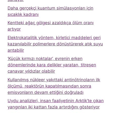
Daha gerçekçi kuantum simülasyonları için
sıcaklık kadranı
Kentteki ağaç gölgesi azaldıkça ölüm oranı
artıyor
Elektrokatalitik yöntem, kirletici maddeleri geri
kazanılabilir polimerlere dönüştürerek atık suyu
arıtabilir
‘Küçük kırmızı noktalar’, evrenin erken
dönemlerinde kara delikler yaratan, titreşen
canavar yıldızlar olabilir
Kullanılmış nükleer yakıttaki antinötrinoların ilk
ölçümü, reaktörün kapatılmasından sonra
emisyonların devam ettiğini doğruladı
Uydu analizleri, insan faaliyetinin Arktik’te çıkan
yangınları iki kattan fazla artırdığını gösteriyor