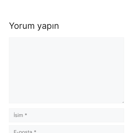
Yorum yapın
Yorum
İsim
E-