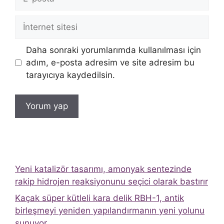
posta
İnternet
sitesi
Daha sonraki yorumlarımda kullanılması için
adım, e-posta adresim ve site adresim bu
tarayıcıya kaydedilsin.
Yeni katalizör tasarımı, amonyak sentezinde
rakip hidrojen reaksiyonunu seçici olarak bastırır
Kaçak süper kütleli kara delik RBH-1, antik
birleşmeyi yeniden yapılandırmanın yeni yolunu
sunuyor